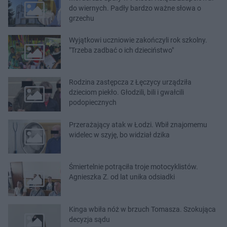
do wiernych. Padły bardzo ważne słowa o
grzechu
Wyjątkowi uczniowie zakończyli rok szkolny.
"Trzeba zadbać o ich dzieciństwo"
Rodzina zastępcza z Łęczycy urządziła
dzieciom piekło. Głodzili, bili i gwałcili
podopiecznych
Przerażający atak w Łodzi. Wbił znajomemu
widelec w szyję, bo widział dzika
Śmiertelnie potrąciła troje motocyklistów.
Agnieszka Z. od lat unika odsiadki
Kinga wbiła nóż w brzuch Tomasza. Szokująca
decyzja sądu