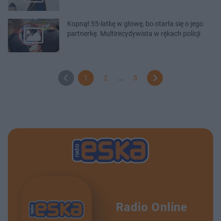
Kopnął 55-latkę w głowę, bo otarła się o jego
partnerkę. Multirecydywista w rękach policji
1
2
...
5
Radio Online