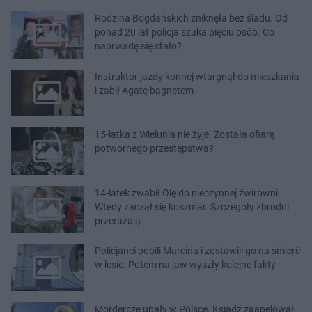
Rodzina Bogdańskich zniknęła bez śladu. Od
ponad 20 lat policja szuka pięciu osób. Co
naprwadę się stało?
Instruktor jazdy konnej wtargnął do mieszkania
i zabił Agatę bagnetem
15-latka z Wielunia nie żyje. Została ofiarą
potwornego przestępstwa?
14-latek zwabił Olę do nieczynnej żwirowni.
Wtedy zaczął się koszmar. Szczegóły zbrodni
przerażają
Policjanci pobili Marcina i zostawili go na śmierć
w lesie. Potem na jaw wyszły kolejne fakty
Mordercze upały w Polsce. Ksiądz zaapelował