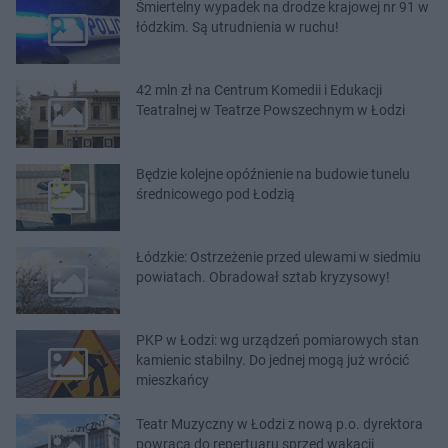
Śmiertelny wypadek na drodze krajowej nr 91 w
łódzkim. Są utrudnienia w ruchu!
42 mln zł na Centrum Komedii i Edukacji
Teatralnej w Teatrze Powszechnym w Łodzi
Będzie kolejne opóźnienie na budowie tunelu
średnicowego pod Łodzią
Łódzkie: Ostrzeżenie przed ulewami w siedmiu
powiatach. Obradował sztab kryzysowy!
PKP w Łodzi: wg urządzeń pomiarowych stan
kamienic stabilny. Do jednej mogą już wrócić
mieszkańcy
Teatr Muzyczny w Łodzi z nową p.o. dyrektora
powraca do repertuaru sprzed wakacji