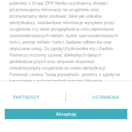
podmioty z Grupy ZPR Media uzyskujemy dostęp i
rozpowszechniany lub dalej rozpowszechniany w jakikolwiek sposób (w
tym także elektroniczny lub mechaniczny) na jakimkolwiek polu
przechowujemy informacje na urządzeniu oraz
eksploatacji w jakiejkolwiek formie, włącznie z umieszczaniem w Internecie
przetwarzamy dane osobowe, takie jak unikalne
bez pisemnej zgody właściciela praw. Jakiekolwiek użycie lub
wykorzystanie utworów w całości lub w części z naruszeniem prawa, tzn.
identyfikatory, standardowe informacje wysyłane przez
bez właściwej zgody, jest zabronione pod groźbą kary i może być ścigane
urządzenie czy dane przeglądania w celu zapewniania
prawnie.
spersonalizowanych reklam, wybór spersonalizowanych
treści, pomiar reklam i treści, badanie odbiorców oraz
ulepszanie usług. Za zgodą Użytkownika my i Zaufani
Partnerzy możemy używać dokładnych danych
geolokalizacyjnych oraz aktywnie skanować
charakterystykę urządzenia do celów identyfikacji.
O nas
Ponieważ cenimy Twoją prywatność, prosimy o zgodę na
korzystanie z tych technologii poprzez kliknięcie
Informacje prawne
„Akceptuję”. Zgoda jest dobrowolna i zawsze możesz ją
zmienić/wycofać klikając przycisk ustawień prywatności
Nasze serwisy
PARTNERZY
USTAWIENIA
znajdujący się w lewym dolnym rogu strony
. Niektóre
rodzaje przetwarzania danych nie wymagają zgody
© 2026 Grupa ZPR Media
Akceptuję
użytkownika, ale masz prawo sprzeciwić się takiemu
przetwarzaniu. Preferencje będą miały zastosowanie tylko
na tej witrynie.