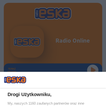
Radio Online
TERAZ
GRAMY
Drogi Użytkowniku,
My, naszych 1160 zaufanych partnerów oraz inne
Żaden utwór zamieszczony w serwisie nie może być powielany i