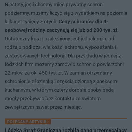
Niestety, jeśli chcemy mieć prywatny schron
podziemny, musimy liczyć się z wydatkiem na poziomie
kilkuset tysięcy złotych.
Ceny schronów dla 4-
osobowej rodziny zaczynają się już od 200 tys. zł
.
Ostateczny koszt uzależniony jest jednak m.in. od
rodzaju podłoża, wielkości schronu, wyposażenia i
zastosowanych technologii. Dla przykładu w jednej z
łódzkich firm możemy zamówić schron o powierzchni
22 mkw. za ok. 450 tys. zł. W zamian otrzymamy
schronienie z łazienką i częścią dzienną z aneksem
kuchennym, w którym cztery dorosłe osoby będą
mogły przebywać bez kontaktu ze światem
zewnętrznym nawet przez miesiąc.
POLECANY ARTYKUŁ:
Łódzka Straż Graniczna rozbiła gang przemycający