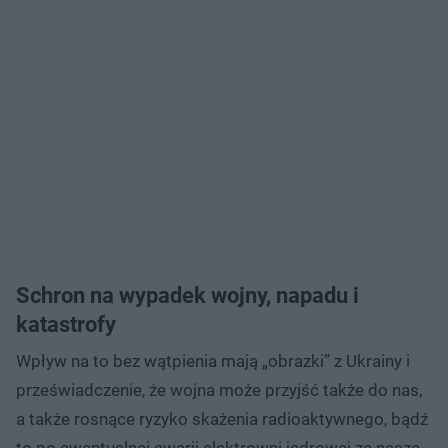
Schron na wypadek wojny, napadu i
katastrofy
Wpływ na to bez wątpienia mają „obrazki” z Ukrainy i
przeświadczenie, że wojna może przyjść także do nas,
a także rosnące ryzyko skażenia radioaktywnego, bądź
to po ewentualnej awarii elektrowni jądrowej za naszą