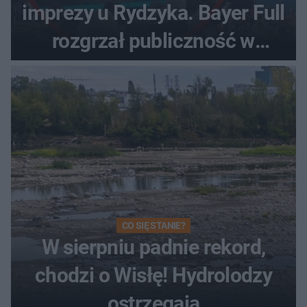
imprezy u Rydzyka. Bayer Full
rozgrzał publiczność w
Toruniu
CO SIĘ STANIE?
W sierpniu padnie rekord,
chodzi o Wisłę! Hydrolodzy
ostrzegają