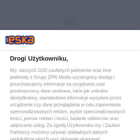
Drogi Użytkowniku,
My, naszych 1162 zaufanych partnerów oraz inne
Żaden utwór zamieszczony w serwisie nie może być powielany i
podmioty z Grupy ZPR Media uzyskujemy dostęp i
rozpowszechniany lub dalej rozpowszechniany w jakikolwiek sposób (w
tym także elektroniczny lub mechaniczny) na jakimkolwiek polu
przechowujemy informacje na urządzeniu oraz
eksploatacji w jakiejkolwiek formie, włącznie z umieszczaniem w
przetwarzamy dane osobowe, takie jak unikalne
Internecie bez pisemnej zgody właściciela praw. Jakiekolwiek użycie lub
identyfikatory, standardowe informacje wysyłane przez
wykorzystanie utworów w całości lub w części z naruszeniem prawa,
tzn. bez właściwej zgody, jest zabronione pod groźbą kary i może być
urządzenie czy dane przeglądania w celu zapewniania
ścigane prawnie.
spersonalizowanych reklam, wybór spersonalizowanych
treści, pomiar reklam i treści, badanie odbiorców oraz
ulepszanie usług. Za zgodą Użytkownika my i Zaufani
Partnerzy możemy używać dokładnych danych
geolokalizacyjnych oraz aktywnie skanować