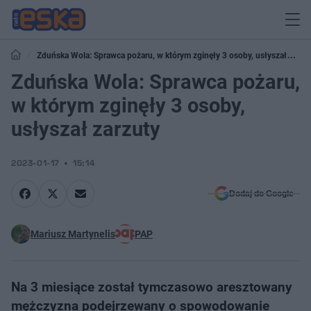
Zduńska Wola: Sprawca pożaru, w którym zginęły 3 osoby, usłyszał
zarzuty
Zduńska Wola: Sprawca pożaru,
w którym zginęły 3 osoby,
usłyszał zarzuty
2023-01-17
15:14
Dodaj do Google
Mariusz Martynelis
PAP
Na 3 miesiące został tymczasowo aresztowany
mężczyzna podejrzewany o spowodowanie