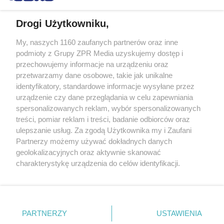
Drogi Użytkowniku,
My, naszych 1160 zaufanych partnerów oraz inne
Żaden utwór zamieszczony w serwisie nie może być powielany i
podmioty z Grupy ZPR Media uzyskujemy dostęp i
rozpowszechniany lub dalej rozpowszechniany w jakikolwiek sposób (w
tym także elektroniczny lub mechaniczny) na jakimkolwiek polu
przechowujemy informacje na urządzeniu oraz
eksploatacji w jakiejkolwiek formie, włącznie z umieszczaniem w
przetwarzamy dane osobowe, takie jak unikalne
Internecie bez pisemnej zgody właściciela praw. Jakiekolwiek użycie lub
identyfikatory, standardowe informacje wysyłane przez
wykorzystanie utworów w całości lub w części z naruszeniem prawa,
tzn. bez właściwej zgody, jest zabronione pod groźbą kary i może być
urządzenie czy dane przeglądania w celu zapewniania
ścigane prawnie.
spersonalizowanych reklam, wybór spersonalizowanych
treści, pomiar reklam i treści, badanie odbiorców oraz
ulepszanie usług. Za zgodą Użytkownika my i Zaufani
Partnerzy możemy używać dokładnych danych
geolokalizacyjnych oraz aktywnie skanować
charakterystykę urządzenia do celów identyfikacji.
Ponieważ cenimy Twoją prywatność, prosimy o zgodę na
O nas
korzystanie z tych technologii poprzez kliknięcie
Informacje prawne
„Akceptuję”. Zgoda jest dobrowolna i zawsze możesz ją
zmienić/wycofać klikając przycisk ustawień prywatności
PARTNERZY
USTAWIENIA
Nasze serwisy
znajdujący się w lewym dolnym rogu strony
. Niektóre