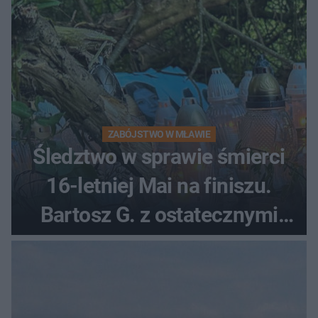
ZABÓJSTWO W MŁAWIE
Śledztwo w sprawie śmierci
16-letniej Mai na finiszu.
Bartosz G. z ostatecznymi
zarzutami