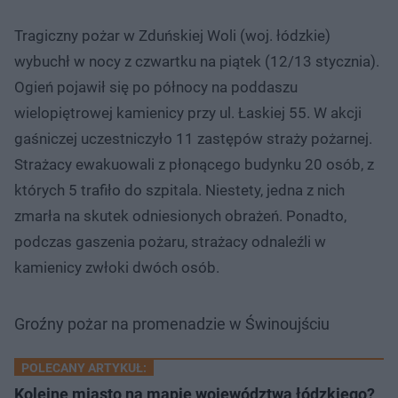
Tragiczny pożar w Zduńskiej Woli (woj. łódzkie)
wybuchł w nocy z czwartku na piątek (12/13 stycznia).
Ogień pojawił się po północy na poddaszu
wielopiętrowej kamienicy przy ul. Łaskiej 55. W akcji
gaśniczej uczestniczyło 11 zastępów straży pożarnej.
Strażacy ewakuowali z płonącego budynku 20 osób, z
których 5 trafiło do szpitala. Niestety, jedna z nich
zmarła na skutek odniesionych obrażeń. Ponadto,
podczas gaszenia pożaru, strażacy odnaleźli w
kamienicy zwłoki dwóch osób.
Groźny pożar na promenadzie w Świnoujściu
POLECANY ARTYKUŁ:
Kolejne miasto na mapie województwa łódzkiego?