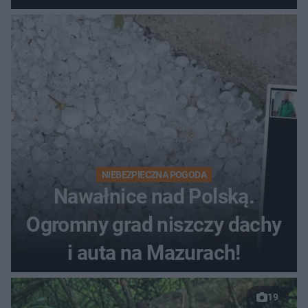
NIEBEZPIECZNA POGODA
Nawałnice nad Polską.
Ogromny grad niszczy dachy
i auta na Mazurach!
19