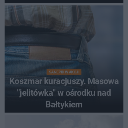
Szokujące nagranie krąży po
sieci
SANEPID W AKCJI
Koszmar kuracjuszy. Masowa
"jelitówka" w ośrodku nad
Bałtykiem