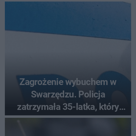
bez wygranej?
Zagrożenie wybuchem w
Swarzędzu. Policja
zatrzymała 35-latka, który
zgłosił ładunek w swoim
aucie