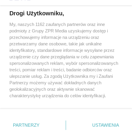
Drogi Użytkowniku,
My, naszych 1162 zaufanych partnerów oraz inne
Żaden utwór zamieszczony w serwisie nie może być powielany i
podmioty z Grupy ZPR Media uzyskujemy dostęp i
rozpowszechniany lub dalej rozpowszechniany w jakikolwiek sposób (w
tym także elektroniczny lub mechaniczny) na jakimkolwiek polu
przechowujemy informacje na urządzeniu oraz
eksploatacji w jakiejkolwiek formie, włącznie z umieszczaniem w
przetwarzamy dane osobowe, takie jak unikalne
Internecie bez pisemnej zgody właściciela praw. Jakiekolwiek użycie lub
identyfikatory, standardowe informacje wysyłane przez
wykorzystanie utworów w całości lub w części z naruszeniem prawa,
tzn. bez właściwej zgody, jest zabronione pod groźbą kary i może być
urządzenie czy dane przeglądania w celu zapewniania
ścigane prawnie.
spersonalizowanych reklam, wybór spersonalizowanych
treści, pomiar reklam i treści, badanie odbiorców oraz
ulepszanie usług. Za zgodą Użytkownika my i Zaufani
Partnerzy możemy używać dokładnych danych
geolokalizacyjnych oraz aktywnie skanować
charakterystykę urządzenia do celów identyfikacji.
Ponieważ cenimy Twoją prywatność, prosimy o zgodę na
O nas
korzystanie z tych technologii poprzez kliknięcie
Informacje prawne
„Akceptuję”. Zgoda jest dobrowolna i zawsze możesz ją
zmienić/wycofać klikając przycisk ustawień prywatności
PARTNERZY
USTAWIENIA
Nasze serwisy
znajdujący się w lewym dolnym rogu strony
. Niektóre