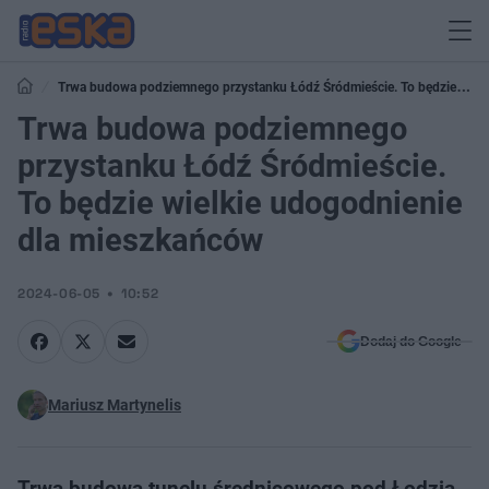
Trwa budowa podziemnego przystanku Łódź Śródmieście. To będzie
wielkie udogodnienie dla mieszkańców
Trwa budowa podziemnego
przystanku Łódź Śródmieście.
To będzie wielkie udogodnienie
dla mieszkańców
2024-06-05
10:52
Dodaj do Google
Mariusz Martynelis
Trwa budowa tunelu średnicowego pod Łodzią,