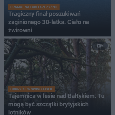
DRAMAT NA LUBELSZCZYŹNIE
Tragiczny finał poszukiwań
zaginionego 30-latka. Ciało na
żwirowni
9
ODKRYCIE W ŚWINOUJŚCIU
Tajemnica w lesie nad Bałtykiem. Tu
mogą być szczątki brytyjskich
lotników