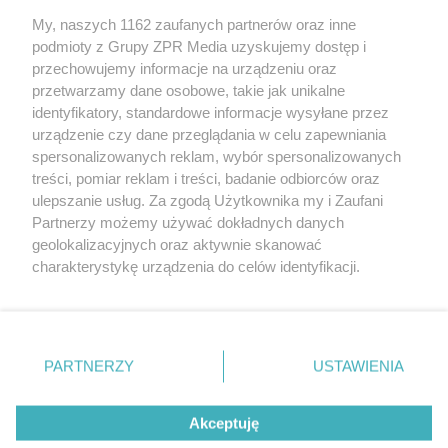
My, naszych 1162 zaufanych partnerów oraz inne
Żaden utwór zamieszczony w serwisie nie może być powielany i
podmioty z Grupy ZPR Media uzyskujemy dostęp i
rozpowszechniany lub dalej rozpowszechniany w jakikolwiek sposób (w
tym także elektroniczny lub mechaniczny) na jakimkolwiek polu
przechowujemy informacje na urządzeniu oraz
eksploatacji w jakiejkolwiek formie, włącznie z umieszczaniem w
przetwarzamy dane osobowe, takie jak unikalne
Internecie bez pisemnej zgody właściciela praw. Jakiekolwiek użycie lub
identyfikatory, standardowe informacje wysyłane przez
wykorzystanie utworów w całości lub w części z naruszeniem prawa,
tzn. bez właściwej zgody, jest zabronione pod groźbą kary i może być
urządzenie czy dane przeglądania w celu zapewniania
ścigane prawnie.
spersonalizowanych reklam, wybór spersonalizowanych
treści, pomiar reklam i treści, badanie odbiorców oraz
ulepszanie usług. Za zgodą Użytkownika my i Zaufani
Partnerzy możemy używać dokładnych danych
geolokalizacyjnych oraz aktywnie skanować
charakterystykę urządzenia do celów identyfikacji.
Ponieważ cenimy Twoją prywatność, prosimy o zgodę na
O nas
korzystanie z tych technologii poprzez kliknięcie
Informacje prawne
„Akceptuję”. Zgoda jest dobrowolna i zawsze możesz ją
zmienić/wycofać klikając przycisk ustawień prywatności
PARTNERZY
USTAWIENIA
Nasze serwisy
znajdujący się w lewym dolnym rogu strony
. Niektóre
rodzaje przetwarzania danych nie wymagają zgody
© 2026 Grupa ZPR Media
Akceptuję
użytkownika, ale masz prawo sprzeciwić się takiemu
przetwarzaniu. Preferencje będą miały zastosowanie tylko