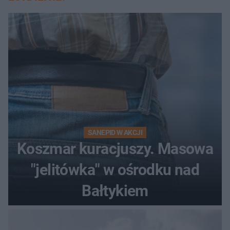
SANEPID W AKCJI
Koszmar kuracjuszy. Masowa
"jelitówka" w ośrodku nad
Bałtykiem