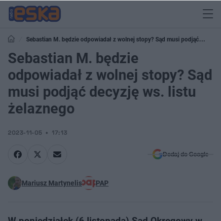
Sebastian M. będzie odpowiadał z wolnej stopy? Sąd musi podjąć
decyzję ws. listu żelaznego
Sebastian M. będzie
odpowiadał z wolnej stopy? Sąd
musi podjąć decyzję ws. listu
żelaznego
2023-11-05
17:13
Dodaj do Google
Mariusz Martynelis
PAP
W poniedziałek (6 listopada) Sąd Okręgowy w