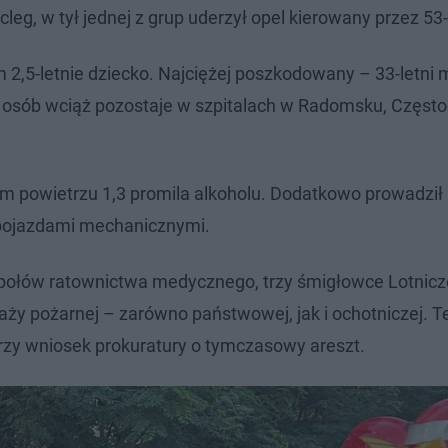
eg, w tył jednej z grup uderzył opel kierowany przez 53-
 2,5-letnie dziecko. Najciężej poszkodowany – 33-letni
ść osób wciąż pozostaje w szpitalach w Radomsku, Często
 powietrzu 1,3 promila alkoholu. Dodatkowo prowadził
pojazdami mechanicznymi.
społów ratownictwa medycznego, trzy śmigłowce Lotnic
y pożarnej – zarówno państwowej, jak i ochotniczej. T
trzy wniosek prokuratury o tymczasowy areszt.