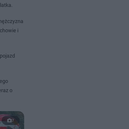
latka.
 mężczyzna
chowie i
 pojazd
zego
eraz o
7