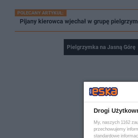
POLECANY ARTYKUŁ:
Pijany kierowca wjechał w grupę pielgrzy
Pielgrzymka na Jasną Górę
Drogi Użytkow
My, naszych 1162 zau
przechowujemy informa
standardowe informac