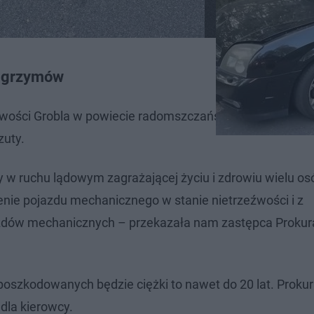
ielgrzymów
cowości Grobla w powiecie radomszczańskim (woj. łódzkie
zuty.
y w ruchu lądowym zagrażającej życiu i zdrowiu wielu o
zenie pojazdu mechanicznego w stanie nietrzeźwości i z
zdów mechanicznych – przekazała nam zastępca Prokur
n poszkodowanych będzie ciężki to nawet do 20 lat. Proku
dla kierowcy.