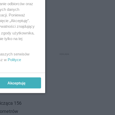
anie odbiorców oraz
nych danych
kacji. Ponieważ
ięcie „Akceptuję”.
ywatności znajdujący
ą zgody użytkownika,
 tylko na tej
 naszych serwisów
esz w
Polityce
Akceptuję
licząca 156
ilometrów