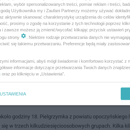
klam, wybór spersonalizowanych treści, pomiar reklam i treści, bad
 zgodą Użytkownika my i Zaufani Partnerzy możemy używać dokład
az aktywnie skanować charakterystykę urządzenia do celów identyfi
ść, prosimy o zgodę na korzystanie z tych technologii poprzez klikn
a i zawsze możesz ją zmienić/wycofać klikając przycisk ustawień pr
ogu strony
. Niektóre rodzaje przetwarzania danych nie wymagaj
iwić się takiemu przetwarzaniu. Preferencje będą miały zastosowanie
szymi informacjami, abyś mógł świadomie i komfortowo korzystać z
gółowe informacje dotyczące przetwarzania Twoich danych znajdzi
s
oraz po kliknięciu w „Ustawienia”.
USTAWIENIA
kiem
koło godziny 18. Pielgrzymka z powiatu opoczyńskiego 
 się w trzech kilkudziesięcioosobowych grupach. Kilka k