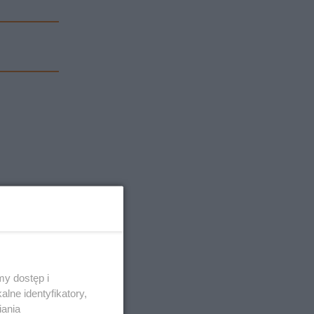
y dostęp i
lne identyfikatory,
iania