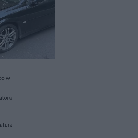
) wjechał
sób w
atora
ratura