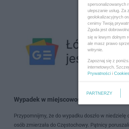
spersonalizowanych re
ulepszanie usług. Za
geolokalizacyjnych or
cenimy Twoją prywatno
Zgoda jest dobrowoln
się w lewym dolnym r
ale masz prawo sprzec
witrynie.
Zapoznaj się z poniż
internetowych. Szcze
Prywatności
i
Cookie
PARTNERZY
Wypadek w miejscowości Grobla w Łódz
Przypomnijmy, że do wypadku doszło w niedzielę o
osób zmierzała do Częstochowy. Pątnicy poruszali