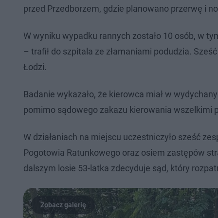
przed Przedborzem, gdzie planowano przerwę i nocl
W wyniku wypadku rannych zostało 10 osób, w tym
– trafił do szpitala ze złamaniami podudzia. Sze
Łodzi.
Badanie wykazało, że kierowca miał w wydychanym
pomimo sądowego zakazu kierowania wszelkimi 
W działaniach na miejscu uczestniczyło sześć ze
Pogotowia Ratunkowego oraz osiem zastępów straż
dalszym losie 53-latka zdecyduje sąd, który rozpa