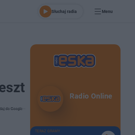
Słuchaj radia
Menu
eszt
Radio Online
daj do Google
TERAZ GRAMY