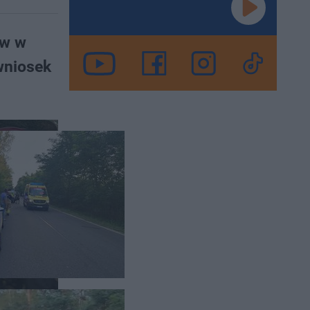
ów w
 wniosek