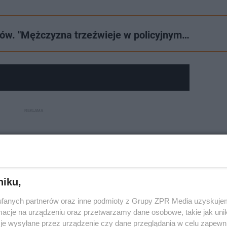
mów. "Mężczyzna trzeźwieje w policyjnym…
niku,
fanych partnerów oraz inne podmioty z Grupy ZPR Media uzyskujem
cje na urządzeniu oraz przetwarzamy dane osobowe, takie jak unika
je wysyłane przez urządzenie czy dane przeglądania w celu zapewn