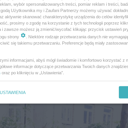
klam, wybór spersonalizowanych treści, pomiar reklam i treści, bad
 zgodą Użytkownika my i Zaufani Partnerzy możemy używać dokład
az aktywnie skanować charakterystykę urządzenia do celów identyfi
ść, prosimy o zgodę na korzystanie z tych technologii poprzez klikn
a i zawsze możesz ją zmienić/wycofać klikając przycisk ustawień pr
ogu strony
. Niektóre rodzaje przetwarzania danych nie wymagaj
iwić się takiemu przetwarzaniu. Preferencje będą miały zastosowanie
ale:
im. Biegańskiego oraz Uniwersytecki Szpital Klinic
adzu, Piotrkowie Trybunalskim, Radomsku i Zgierzu.
szymi informacjami, abyś mógł świadomie i komfortowo korzystać z
gółowe informacje dotyczące przetwarzania Twoich danych znajdzi
s
oraz po kliknięciu w „Ustawienia”.
ugo rusza nabór wniosków do projektów
USTAWIENIA