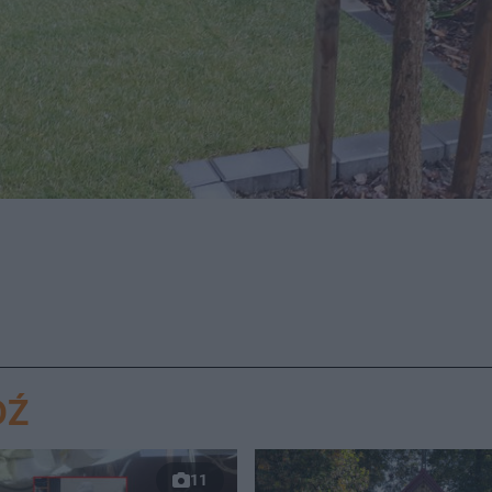
DŹ
11