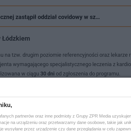
icznej zastąpił oddział covidowy w sz…
 w Łódzkiem
u na tzw. drugim poziomie referencyjności oraz lekarze r
jenta wymagającego specjalistycznego leczenia z kardi
alizowana w ciągu
30 dni
od zgłoszenia do programu.
niku,
fanych partnerów oraz inne podmioty z Grupy ZPR Media uzyskujem
cje na urządzeniu oraz przetwarzamy dane osobowe, takie jak unika
je wysyłane przez urządzenie czy dane przeglądania w celu zapewn