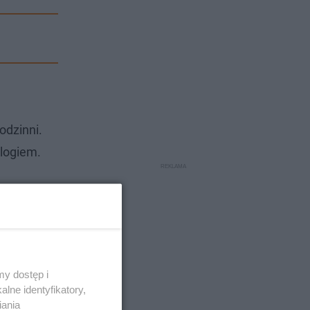
odzinni.
ologiem.
y dostęp i
lne identyfikatory,
iania