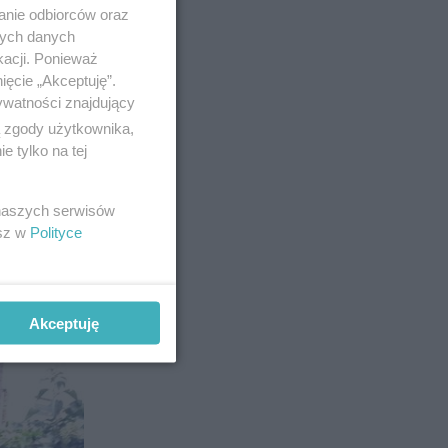
anie odbiorców oraz
nych danych
kacji. Ponieważ
ięcie „Akceptuję”.
ywatności znajdujący
ą zgody użytkownika,
 tylko na tej
zny im.
 naszych serwisów
esz w
Polityce
Akceptuję
8