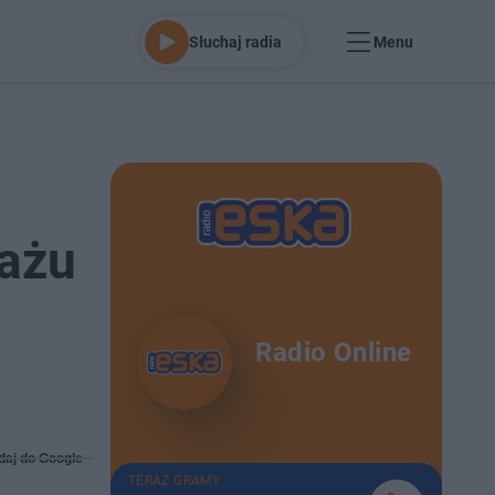
Słuchaj radia
Menu
tażu
Radio Online
daj do Google
TERAZ GRAMY