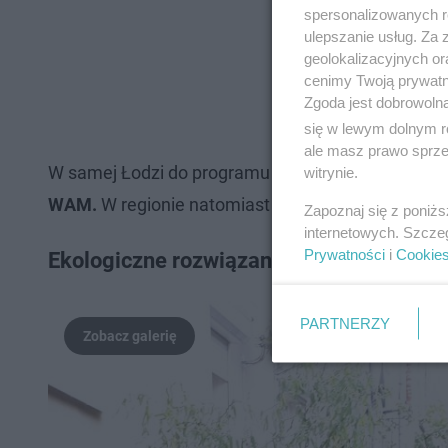
spersonalizowanych re
ulepszanie usług. Za
geolokalizacyjnych or
cenimy Twoją prywatno
Zgoda jest dobrowoln
się w lewym dolnym r
ale masz prawo sprzec
W samej Łodzi do programu wliczone zostały szpit
witrynie.
WAM.
W regionie natomiast są to placówki w Sier
Zapoznaj się z poniż
internetowych. Szcze
Prywatności
i
Cookie
Ekologiczne rozwiązania w Łodzi. Niedł
PARTNERZY