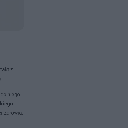
takt z
ą.
 do niego
kiego.
r zdrowia,