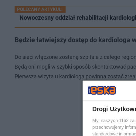
POLECANY ARTYKUŁ:
Nowoczesny oddział rehabilitacji kardiolog
Będzie łatwiejszy dostęp do kardiologa
Do sieci włączone zostaną szpitale z całego region
Będą oni mogli w szybki sposób skontaktować pac
Pierwsza wizyta u kardiologa powinna zostać zre
Drogi Użytkow
My, naszych 1162 zau
przechowujemy informa
standardowe informac