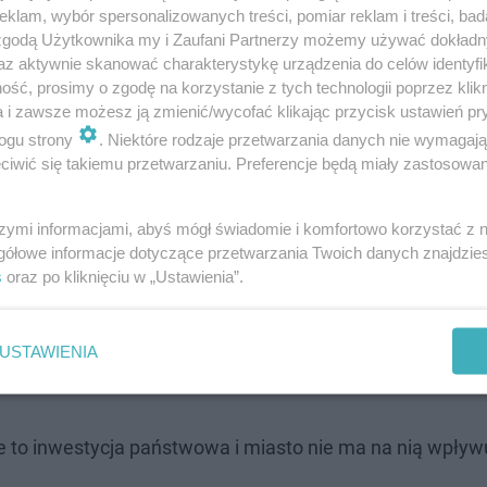
klam, wybór spersonalizowanych treści, pomiar reklam i treści, bad
 zgodą Użytkownika my i Zaufani Partnerzy możemy używać dokład
az aktywnie skanować charakterystykę urządzenia do celów identyfi
ść, prosimy o zgodę na korzystanie z tych technologii poprzez klikn
a i zawsze możesz ją zmienić/wycofać klikając przycisk ustawień pr
ogu strony
. Niektóre rodzaje przetwarzania danych nie wymagaj
iwić się takiemu przetwarzaniu. Preferencje będą miały zastosowanie
szymi informacjami, abyś mógł świadomie i komfortowo korzystać z
gółowe informacje dotyczące przetwarzania Twoich danych znajdzi
s
oraz po kliknięciu w „Ustawienia”.
 i obronie cywilnej, decyzja o adaptacji obiektu do funk
tajemy otwarci na dialog i współpracę
– mówi Rafał Wilgu
USTAWIENIA
że to inwestycja państwowa i miasto nie ma na nią wpływ