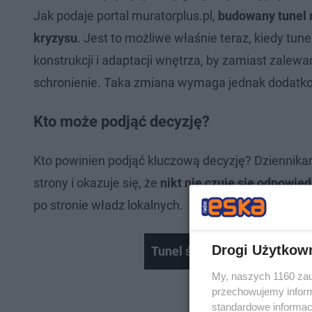
Jak podaje portal muratorplus.pl,
budowany tunel 
kryzysu
. Jest to możliwe właśnie teraz, kiedy t
konstrukcji i adaptacji wnętrza, by zamiast zalew
schronienie. Taka zmiana wymaga jednak dodatkow
Kto może podjąć decyzję?
Kto powinien podjąć kluczową decyzję? Dziennikar
strony i okazuje się, że
nikt nie czuje się odpowied
po stronie władz lokalnych.
Drogi Użytkow
Tunel średnicowy w Łodzi
My, naszych 1160 zau
przechowujemy informa
standardowe informac