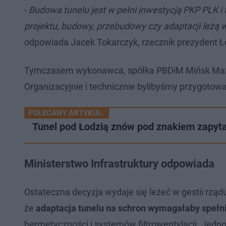
-
Budowa tunelu jest w pełni inwestycją PKP PLK 
projektu, budowy, przebudowy czy adaptacji leżą w
odpowiada Jacek Tokarczyk, rzecznik prezydent Ł
Tymczasem wykonawca, spółka PBDiM Mińsk Mazowi
Organizacyjnie i technicznie bylibyśmy przygotowa
POLECANY ARTYKUŁ:
Tunel pod Łodzią znów pod znakiem zapyt
Ministerstwo Infrastruktury odpowiada
Ostateczna decyzja wydaje się leżeć w gestii rząd
że
adaptacja tunelu na schron wymagałaby speł
hermetyczności i systemów filtrowentylacji. Jedno