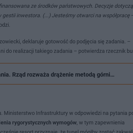
i finansowana ze środków państwowych. Decyzje dotycz
 gestii inwestora. (...) Jesteśmy otwarci na współpracę
odzi.
ecki, deklaruje gotowość do podjęcia się zadania. –
ni do realizacji takiego zadania – potwierdza rzecznik b
ania. Rząd rozważa drążenie metodą górni…
u. Ministerstwo Infrastruktury w odpowiedzi na pytania p
nienia rygorystycznych wymogów
, w tym zapewnienia
cześnie resort przyznaje, że tunel mógłby zostać zakwa