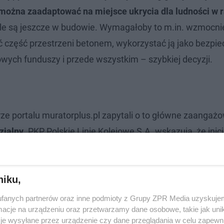
można zaadaptować na miejsce ukrycia dla ludności w r
unele są jeszcze w budowie. Wymagałoby to m.in. wzmocni
ać część przestrzeni betonem, wykorzystać ją jako bezpi
ych funduszy i przede wszystkim – szybkiej decyzji.
ze portalu muratorplus.pl zapytali o to główne zaangaż
zialny
. PKP Polskie Linie Kolejowe S.A. wskazują, że inic
niku,
fanych partnerów oraz inne podmioty z Grupy ZPR Media uzyskujem
cje na urządzeniu oraz przetwarzamy dane osobowe, takie jak unika
je wysyłane przez urządzenie czy dane przeglądania w celu zapewn