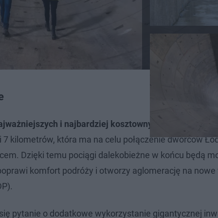
e
najważniejszych i najbardziej kosztownych inwestycji ko
ci 7 kilometrów, która ma na celu połączenie dworców Łó
eńcem. Dzięki temu pociągi dalekobieżne w końcu będą m
oprawi komfort podróży i otworzy aglomerację na nowe 
DP).
 się pytanie o dodatkowe wykorzystanie gigantycznej inwe