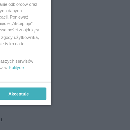
anie odbiorców oraz
nych danych
kacji. Ponieważ
ięcie „Akceptuję”.
ywatności znajdujący
ą zgody użytkownika,
 tylko na tej
 naszych serwisów
esz w
Polityce
cji
siak z
Akceptuję
u.