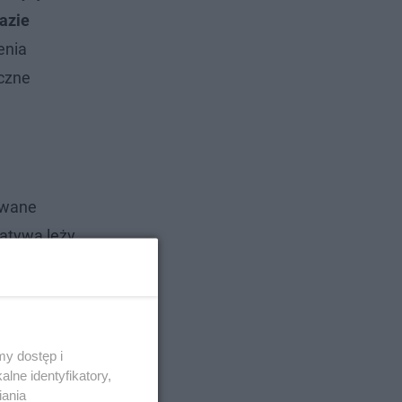
azie
enia
eczne
owane
jatywa leży
y dostęp i
lne identyfikatory,
iania