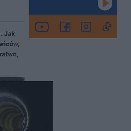
. Jak
kańców,
rstwo,