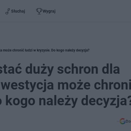
Słuchaj
Wygraj
 może chronić ludzi w kryzysie. Do kogo należy decyzja?
tać duży schron dla
nwestycja może chron
o kogo należy decyzja
Do