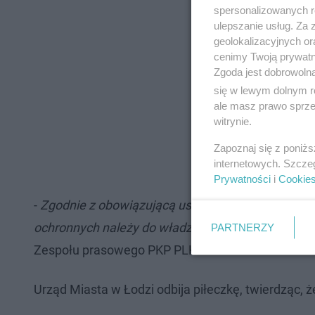
spersonalizowanych re
ulepszanie usług. Za
geolokalizacyjnych or
cenimy Twoją prywatno
Zgoda jest dobrowoln
się w lewym dolnym r
ale masz prawo sprzec
witrynie.
Zapoznaj się z poniż
internetowych. Szcze
Prywatności
i
Cookie
-
Zgodnie z obowiązującą ustawą o ochronie ludności
ochronnych należy do władz lokalnych. (...) Pozos
PARTNERZY
Zespołu prasowego PKP PLK.
Urząd Miasta w Łodzi odbija piłeczkę, twierdząc, 