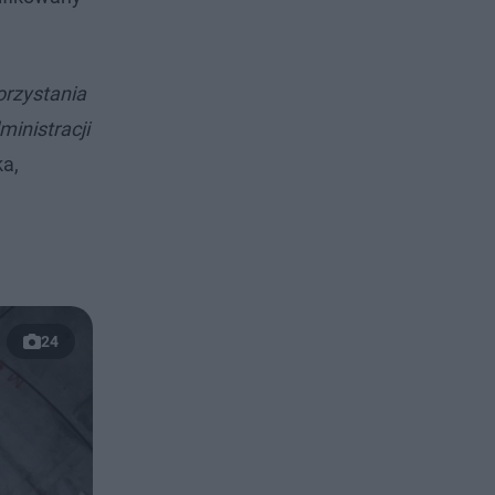
orzystania
inistracji
a,
24