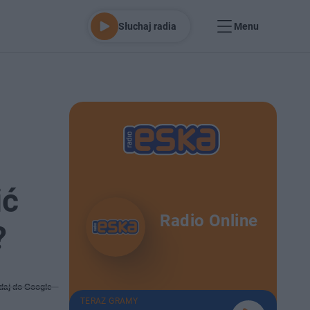
Słuchaj radia
Menu
ić
Radio Online
?
daj do Google
TERAZ GRAMY