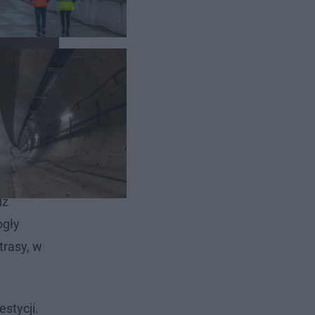
lejowych w
dź
ogły
trasy, w
stycji.