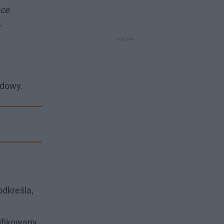
ące
–
udowy.
odkreśla,
lifikowany