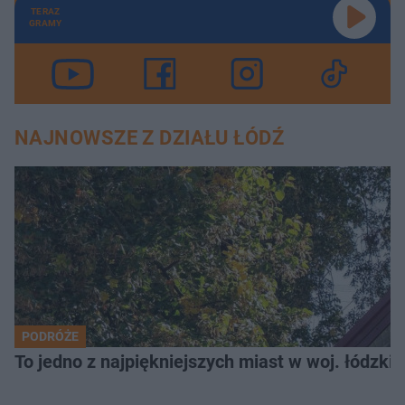
TERAZ
GRAMY
NAJNOWSZE Z DZIAŁU ŁÓDŹ
PODRÓŻE
To jedno z najpiękniejszych miast w woj. łódzk