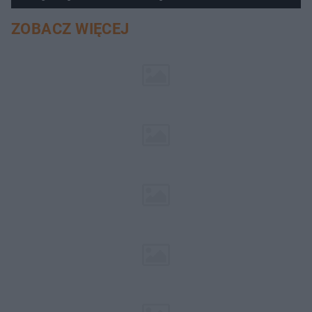
pociemniałą biżuterię
ZOBACZ WIĘCEJ