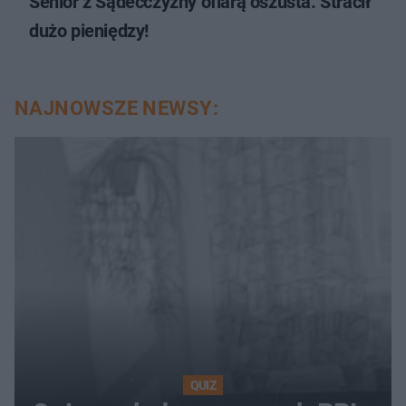
Senior z Sądecczyzny ofiarą oszusta. Stracił
dużo pieniędzy!
NAJNOWSZE NEWSY:
QUIZ