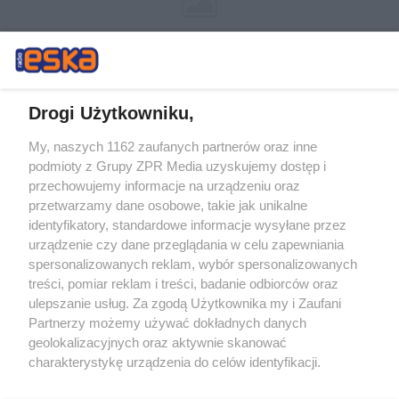
Drogi Użytkowniku,
My, naszych 1162 zaufanych partnerów oraz inne
Żaden utwór zamieszczony w serwisie nie może być powielany i
podmioty z Grupy ZPR Media uzyskujemy dostęp i
rozpowszechniany lub dalej rozpowszechniany w jakikolwiek sposób (w
przechowujemy informacje na urządzeniu oraz
tym także elektroniczny lub mechaniczny) na jakimkolwiek polu
eksploatacji w jakiejkolwiek formie, włącznie z umieszczaniem w
przetwarzamy dane osobowe, takie jak unikalne
Internecie bez pisemnej zgody właściciela praw. Jakiekolwiek użycie lub
identyfikatory, standardowe informacje wysyłane przez
wykorzystanie utworów w całości lub w części z naruszeniem prawa,
tzn. bez właściwej zgody, jest zabronione pod groźbą kary i może być
urządzenie czy dane przeglądania w celu zapewniania
ścigane prawnie.
spersonalizowanych reklam, wybór spersonalizowanych
treści, pomiar reklam i treści, badanie odbiorców oraz
ulepszanie usług. Za zgodą Użytkownika my i Zaufani
Partnerzy możemy używać dokładnych danych
geolokalizacyjnych oraz aktywnie skanować
charakterystykę urządzenia do celów identyfikacji.
Ponieważ cenimy Twoją prywatność, prosimy o zgodę na
O nas