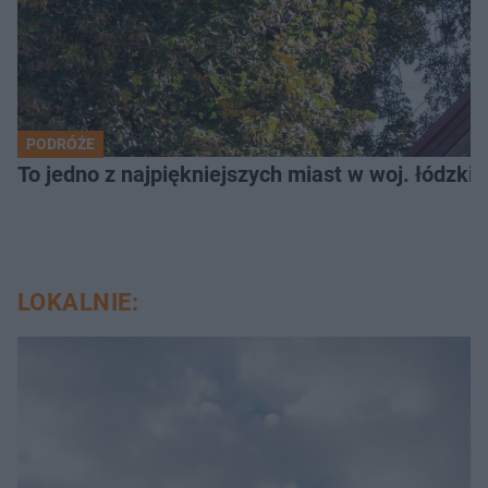
PODRÓŻE
To jedno z najpiękniejszych miast w woj. łódzk
LOKALNIE: