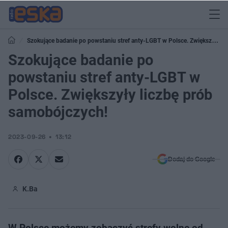
Szokujące badanie po powstaniu stref anty-LGBT w Polsce. Zwiększyły
liczbę prób samobójczych!
Szokujące badanie po
powstaniu stref anty-LGBT w
Polsce. Zwiększyły liczbę prób
samobójczych!
2023-09-26
13:12
Dodaj do Google
K.Ba
W Polsce możemy zobaczyć strefy wolne od