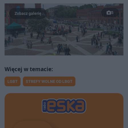
5
LGBT
STREFY WOLNE OD LBGT