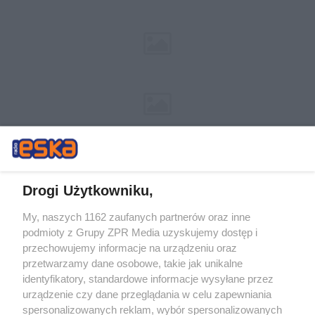
Drogi Użytkowniku,
My, naszych 1162 zaufanych partnerów oraz inne
Żaden utwór zamieszczony w serwisie nie może być powielany i
podmioty z Grupy ZPR Media uzyskujemy dostęp i
rozpowszechniany lub dalej rozpowszechniany w jakikolwiek sposób (w
tym także elektroniczny lub mechaniczny) na jakimkolwiek polu
przechowujemy informacje na urządzeniu oraz
eksploatacji w jakiejkolwiek formie, włącznie z umieszczaniem w
przetwarzamy dane osobowe, takie jak unikalne
Internecie bez pisemnej zgody właściciela praw. Jakiekolwiek użycie lub
identyfikatory, standardowe informacje wysyłane przez
wykorzystanie utworów w całości lub w części z naruszeniem prawa,
tzn. bez właściwej zgody, jest zabronione pod groźbą kary i może być
urządzenie czy dane przeglądania w celu zapewniania
ścigane prawnie.
spersonalizowanych reklam, wybór spersonalizowanych