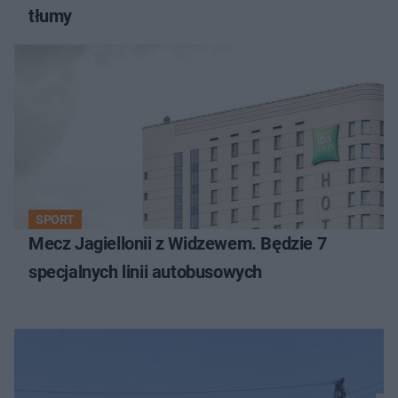
tłumy
SPORT
Mecz Jagiellonii z Widzewem. Będzie 7
specjalnych linii autobusowych