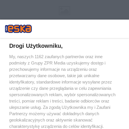
Drogi Użytkowniku,
My, naszych 1162 zaufanych partnerów oraz inne
Żaden utwór zamieszczony w serwisie nie może być powielany i
podmioty z Grupy ZPR Media uzyskujemy dostęp i
rozpowszechniany lub dalej rozpowszechniany w jakikolwiek sposób (w
tym także elektroniczny lub mechaniczny) na jakimkolwiek polu
przechowujemy informacje na urządzeniu oraz
eksploatacji w jakiejkolwiek formie, włącznie z umieszczaniem w
przetwarzamy dane osobowe, takie jak unikalne
Internecie bez pisemnej zgody właściciela praw. Jakiekolwiek użycie lub
identyfikatory, standardowe informacje wysyłane przez
wykorzystanie utworów w całości lub w części z naruszeniem prawa,
tzn. bez właściwej zgody, jest zabronione pod groźbą kary i może być
urządzenie czy dane przeglądania w celu zapewniania
ścigane prawnie.
spersonalizowanych reklam, wybór spersonalizowanych
treści, pomiar reklam i treści, badanie odbiorców oraz
ulepszanie usług. Za zgodą Użytkownika my i Zaufani
Partnerzy możemy używać dokładnych danych
geolokalizacyjnych oraz aktywnie skanować
charakterystykę urządzenia do celów identyfikacji.