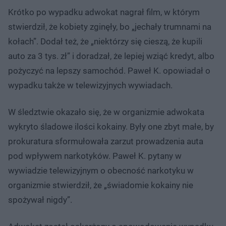
Krótko po wypadku adwokat nagrał film, w którym
stwierdził, że kobiety zginęły, bo „jechały trumnami na
kołach”. Dodał też, że „niektórzy się cieszą, że kupili
auto za 3 tys. zł” i doradzał, że lepiej wziąć kredyt, albo
pożyczyć na lepszy samochód. Paweł K. opowiadał o
wypadku także w telewizyjnych wywiadach.
W śledztwie okazało się, że w organizmie adwokata
wykryto śladowe ilości kokainy. Były one zbyt małe, by
prokuratura sformułowała zarzut prowadzenia auta
pod wpływem narkotyków. Paweł K. pytany w
wywiadzie telewizyjnym o obecność narkotyku w
organizmie stwierdził, że „świadomie kokainy nie
spożywał nigdy”.