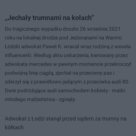
„Jechały trumnami na kołach”
Do tragicznego wypadku doszło 26 września 2021
roku na lokalnej drodze pod Jezioranami na Warmii.
Łódzki adwokat Paweł K. wracał wraz rodziną z wesela
influencerki. Według aktu oskarżenia, kierowany przez
adwokata mercedes w pewnym momencie przekroczył
podwójną linię ciągłą, zjechał na przeciwny pas i
zderzył się z prawidłowo jadącym z przeciwka audi 80.
Dwie podróżujące audi samochodem kobiety - matki
młodego małżeństwa - zginęły.
Adwokat z Łodzi stanął przed sądem za trumny na
kółkach