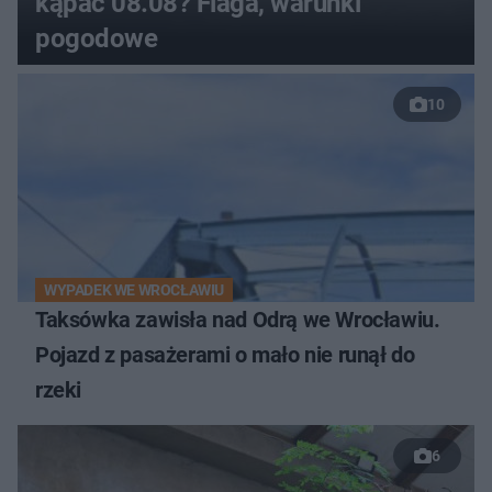
kąpać 08.08? Flaga, warunki
pogodowe
10
WYPADEK WE WROCŁAWIU
Taksówka zawisła nad Odrą we Wrocławiu.
Pojazd z pasażerami o mało nie runął do
rzeki
6