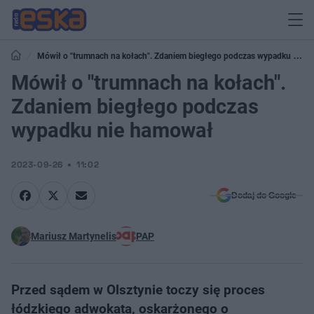
Mówił o "trumnach na kołach". Zdaniem biegłego podczas wypadku nie
hamował
Mówił o "trumnach na kołach".
Zdaniem biegłego podczas
wypadku nie hamował
2023-09-26
11:02
Dodaj do Google
Mariusz Martynelis
PAP
Przed sądem w Olsztynie toczy się proces
łódzkiego adwokata, oskarżonego o