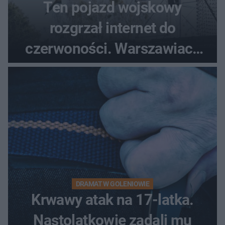
Ten pojazd wojskowy
rozgrzał internet do
czerwoności. Warszawiacy
pytali, czy to Mad Max!
DRAMAT W GOLENIOWIE
Krwawy atak na 17-latka.
Nastolatkowie zadali mu