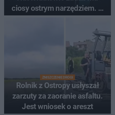
ciosy ostrym narzędziem. O
ich losach zdecyduje sąd
rodzinny
ZNISZCZENIE DROGI
Rolnik z Ostropy usłyszał
zarzuty za zaoranie asfaltu.
Jest wniosek o areszt