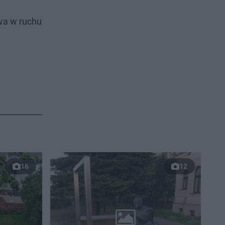
.
wa w ruchu
16
12