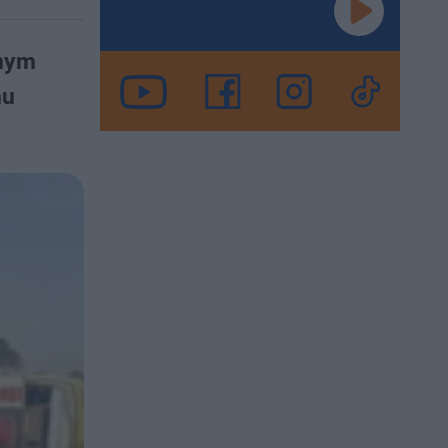
nnym
hu