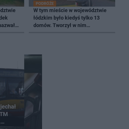
PODRÓŻE
dztwie
W tym mieście w województwie
odek
łódzkim było kiedyś tylko 13
 nazwał
domów. Tworzył w nim
Władysław Strzemiński
jechał
ZTM
a