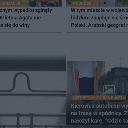
NFORMACJE
PODRÓŻE
cznym wypadku zginęły
W tym mieście w wojewó
28-letnia Agata nie
łódzkim znajduje się śr
e się do winy
Polski. Arabski geograf
je Nowymgrodem
NIETYPOWA FORMA BUNTU
Kierowca autobusu wy
na trasę w spódnicy. 
nałożył karę. "Gdzie t