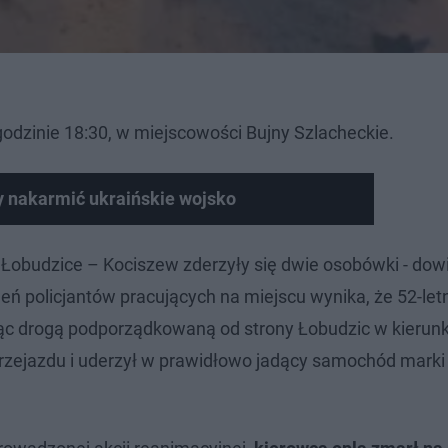
godzinie 18:30, w miejscowości Bujny Szlacheckie.
by nakarmić ukraińskie wojsko
 i Łobudzice – Kociszew zderzyły się dwie osobówki - do
eń policjantów pracujących na miejscu wynika, że 52-letn
ąc drogą podporządkowaną od strony Łobudzic w kierun
przejazdu i uderzył w prawidłowo jadący samochód mark