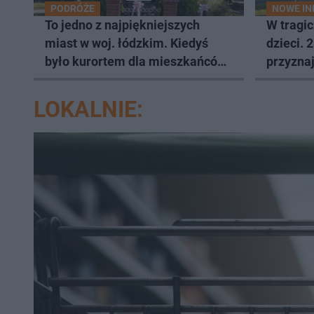
PODRÓŻE
NOWE I
To jedno z najpiękniejszych
W tragi
miast w woj. łódzkim. Kiedyś
dzieci. 
było kurortem dla mieszkańców
przyznaj
Łodzi
LOKALNIE: