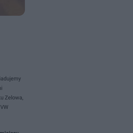
wiadujemy
i
ku Zelowa,
i VW