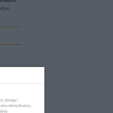
 miejscu
.
ąd po
y dostęp i
lne identyfikatory,
iania