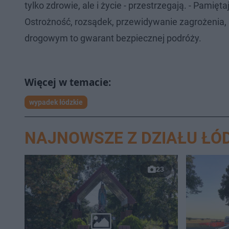
tylko zdrowie, ale i życie - przestrzegają. - Pam
Ostrożność, rozsądek, przewidywanie zagrożenia,
drogowym to gwarant bezpiecznej podróży.
wypadek łódzkie
NAJNOWSZE Z DZIAŁU ŁÓ
23