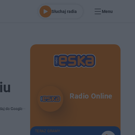
Słuchaj radia
Menu
iu
Radio Online
daj do Google
TERAZ GRAMY