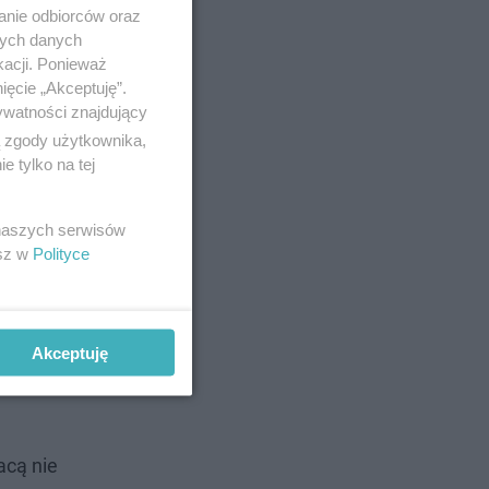
anie odbiorców oraz
nych danych
kacji. Ponieważ
ięcie „Akceptuję”.
ywatności znajdujący
ą zgody użytkownika,
 tylko na tej
 naszych serwisów
esz w
Polityce
Akceptuję
acą nie