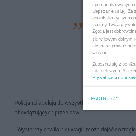
spersonalizowanych re
ulepszanie usług. Za
geolokalizacyjnych or
cenimy Twoją prywatno
- Kierowcy pojazdó
Zgoda jest dobrowoln
policjantów. - Na 
się w lewym dolnym r
ratunkowe. Pod nad
ale masz prawo sprzec
witrynie.
oględziny miejsca z
kryminalistyczne, u
Zapoznaj się z poniż
internetowych. Szcze
wyjaśniają teraz f
Prywatności
i
Cookie
Przestępstw w Ru
PARTNERZY
Policjanci apelują do wszystkich uczestników ru
obowiązujących przepisów.
- Wystarczy chwila nieuwagi i może dojść do trag