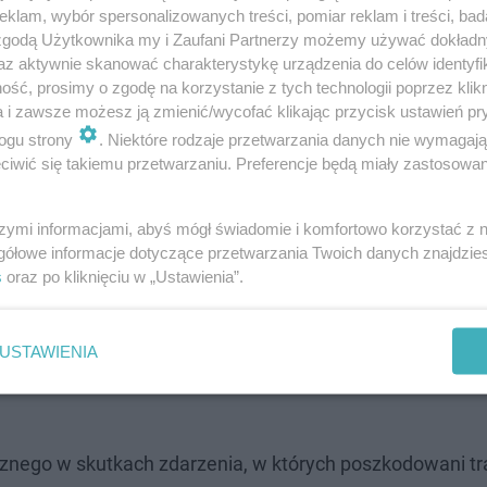
klam, wybór spersonalizowanych treści, pomiar reklam i treści, bad
 zgodą Użytkownika my i Zaufani Partnerzy możemy używać dokład
az aktywnie skanować charakterystykę urządzenia do celów identyfi
ść, prosimy o zgodę na korzystanie z tych technologii poprzez klikn
w podróżowali sami - dowiadujemy się od
a i zawsze możesz ją zmienić/wycofać klikając przycisk ustawień pr
miejscu zdarzenia pracowały służby
ogu strony
. Niektóre rodzaje przetwarzania danych nie wymagaj
zorem prokuratora policjanci wykonali
iwić się takiemu przetwarzaniu. Preferencje będą miały zastosowanie
darzenia oraz zabezpieczyli ślady
stalili świadków. Okoliczności tego wypadku
szymi informacjami, abyś mógł świadomie i komfortowo korzystać z
gółowe informacje dotyczące przetwarzania Twoich danych znajdzi
unkcjonariusze z Wydziału Wykroczeń i
s
oraz po kliknięciu w „Ustawienia”.
chu Drogowym.
USTAWIENIA
chu drogowego o
zachowanie ostrożności
i przestrzeganie
icznego w skutkach zdarzenia, w których poszkodowani tr