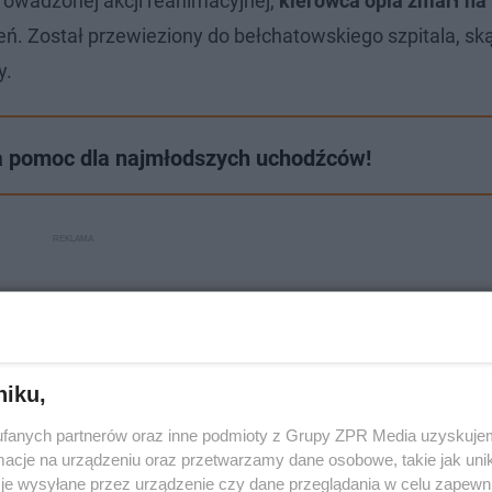
rowadzonej akcji reanimacyjnej,
kierowca opla zmarł na
eń. Został przewieziony do bełchatowskiego szpitala, sk
y.
na pomoc dla najmłodszych uchodźców!
niku,
fanych partnerów oraz inne podmioty z Grupy ZPR Media uzyskujem
cje na urządzeniu oraz przetwarzamy dane osobowe, takie jak unika
je wysyłane przez urządzenie czy dane przeglądania w celu zapewn