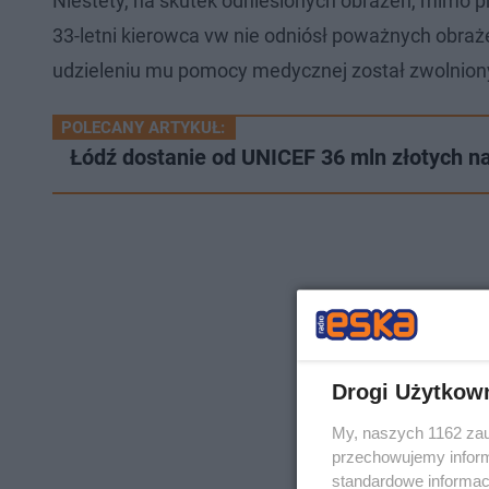
Niestety, na skutek odniesionych obrażeń, mimo p
33-letni kierowca vw nie odniósł poważnych obraż
udzieleniu mu pomocy medycznej został zwolnion
POLECANY ARTYKUŁ:
Łódź dostanie od UNICEF 36 mln złotych 
Drogi Użytkow
My, naszych 1162 zau
przechowujemy informa
standardowe informac