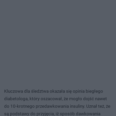
Kluczowa dla śledztwa okazała się opinia biegłego
diabetologa, który oszacował, że mogło dojść nawet
do 10-krotnego przedawkowania insuliny. Uznał też, że
są podstawy do przyjęcia, iż sposób dawkowania