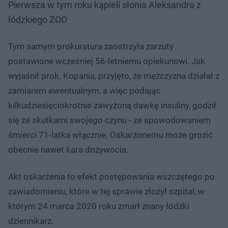
Pierwsza w tym roku kąpieli słonia Aleksandra z
łódzkiego ZOO
Tym samym prokuratura zaostrzyła zarzuty
postawione wcześniej 56-letniemu opiekunowi. Jak
wyjaśnił prok. Kopania, przyjęto, że mężczyzna działał z
zamiarem ewentualnym, a więc podając
kilkudziesięciokrotnie zawyżoną dawkę insuliny, godził
się ze skutkami swojego czynu - ze spowodowaniem
śmierci 71-latka włącznie. Oskarżonemu może grozić
obecnie nawet kara dożywocia.
Akt oskarżenia to efekt postępowania wszczętego po
zawiadomieniu, które w tej sprawie złożył szpital, w
którym 24 marca 2020 roku zmarł znany łódzki
dziennikarz.