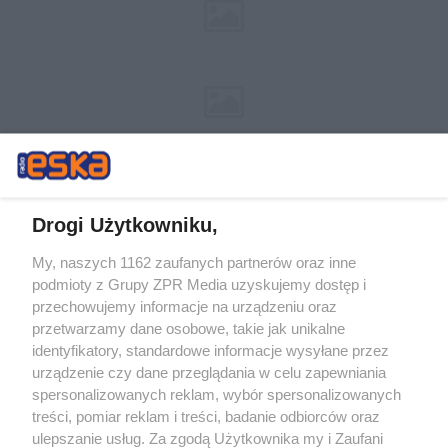
Drogi Użytkowniku,
My, naszych 1162 zaufanych partnerów oraz inne
Żaden utwór zamieszczony w serwisie nie może być powielany i
podmioty z Grupy ZPR Media uzyskujemy dostęp i
rozpowszechniany lub dalej rozpowszechniany w jakikolwiek sposób (w
tym także elektroniczny lub mechaniczny) na jakimkolwiek polu
przechowujemy informacje na urządzeniu oraz
eksploatacji w jakiejkolwiek formie, włącznie z umieszczaniem w
przetwarzamy dane osobowe, takie jak unikalne
Internecie bez pisemnej zgody właściciela praw. Jakiekolwiek użycie lub
identyfikatory, standardowe informacje wysyłane przez
wykorzystanie utworów w całości lub w części z naruszeniem prawa,
tzn. bez właściwej zgody, jest zabronione pod groźbą kary i może być
urządzenie czy dane przeglądania w celu zapewniania
ścigane prawnie.
spersonalizowanych reklam, wybór spersonalizowanych
treści, pomiar reklam i treści, badanie odbiorców oraz
ulepszanie usług. Za zgodą Użytkownika my i Zaufani