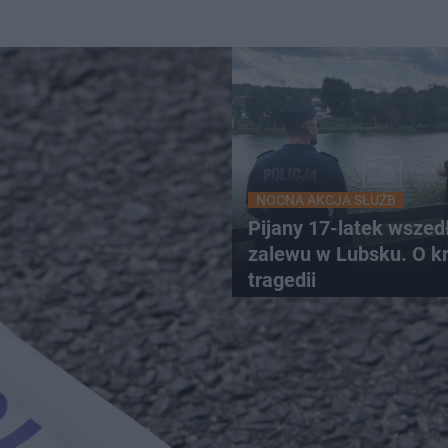
NOCNA AKCJA SŁUŻB
Pijany 17-latek wszed
zalewu w Lubsku. O k
tragedii