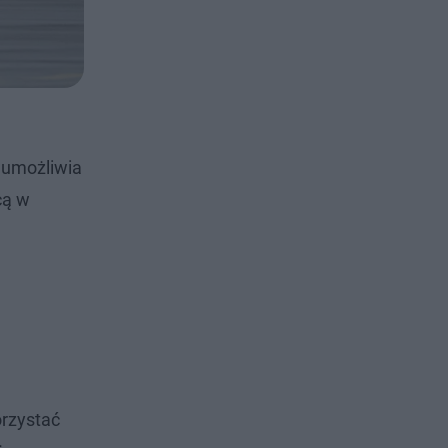
r umożliwia
cą w
orzystać