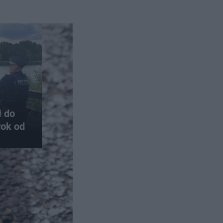
ł do
rok od