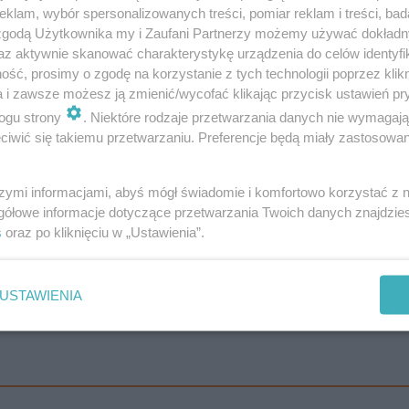
klam, wybór spersonalizowanych treści, pomiar reklam i treści, bad
 zgodą Użytkownika my i Zaufani Partnerzy możemy używać dokład
az aktywnie skanować charakterystykę urządzenia do celów identyfi
nicze wprowadzają abonament na loty
ść, prosimy o zgodę na korzystanie z tych technologii poprzez klikn
a i zawsze możesz ją zmienić/wycofać klikając przycisk ustawień pr
ogu strony
. Niektóre rodzaje przetwarzania danych nie wymagaj
miana lotu czy dodanie usług podmiotów zewnętrznych, s
iwić się takiemu przetwarzaniu. Preferencje będą miały zastosowanie
szymi informacjami, abyś mógł świadomie i komfortowo korzystać z
gółowe informacje dotyczące przetwarzania Twoich danych znajdzi
s
oraz po kliknięciu w „Ustawienia”.
o najmniej 40 dni przed odlotem, rezerwacja zostanie autom
ą zwrócone do sekcji Portfel na koncie klienta myRyanai
USTAWIENIA
nić na gotówkę. Co więcej, należy je wykorzystać w ciąg