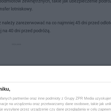
 podmiotów zewnętrznych, takie jak ubezpieczenie podró
nsfer lotniskowy.
róż należy zarezerwować na co najmniej 45 dni przed odlo
j na 40 dni przed podróżą.
niku,
fanych partnerów oraz inne podmioty z Grupy ZPR Media uzyskujem
cje na urządzeniu oraz przetwarzamy dane osobowe, takie jak unika
je wysyłane przez urządzenie czy dane przeglądania w celu zapewn