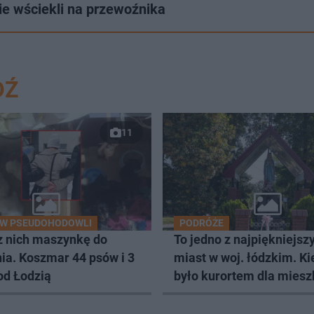
e wściekli na przewoźnika
DŹ
11
 W PSEUDOHODOWLI
PODRÓŻE
z nich maszynkę do
To jedno z najpiękniejsz
ia. Koszmar 44 psów i 3
miast w woj. łódzkim. Ki
od Łodzią
było kurortem dla mies
Łodzi