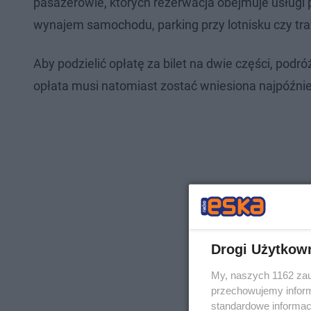
pasażerowie, których rezerwacja obejmuje usługi
wynajem samochodu, parking przy lotnisku czy tra
Aby podzielić opłatę za bilet na dwie części, pod
opłata musi natomiast zostać wniesiona najpóźnie
Drogi Użytkow
My, naszych 1162 zau
przechowujemy informa
standardowe informac