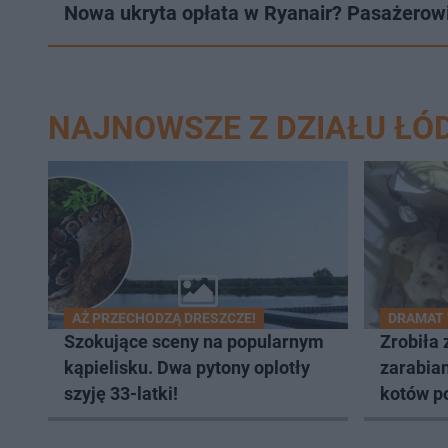
Nowa ukryta opłata w Ryanair? Pasażerowi
NAJNOWSZE Z DZIAŁU ŁÓ
AŻ PRZECHODZĄ DRESZCZE!
DRAMAT
Szokujące sceny na popularnym
Zrobiła 
kąpielisku. Dwa pytony oplotły
zarabian
szyję 33-latki!
kotów p