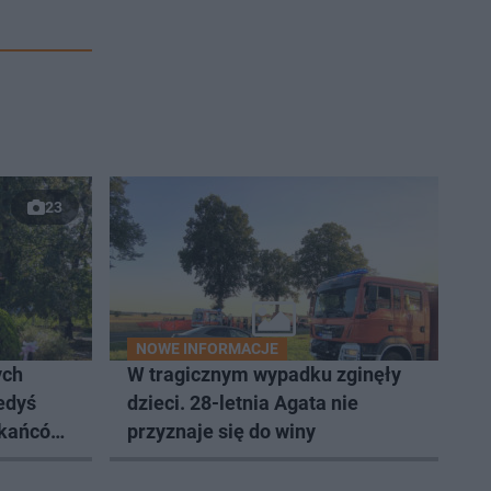
23
NOWE INFORMACJE
ych
W tragicznym wypadku zginęły
edyś
dzieci. 28-letnia Agata nie
zkańców
przyznaje się do winy