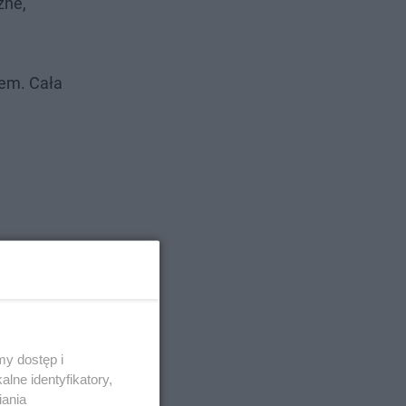
żne,
tem. Cała
y dostęp i
lne identyfikatory,
iania