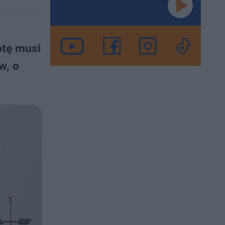
otę musi
w, o