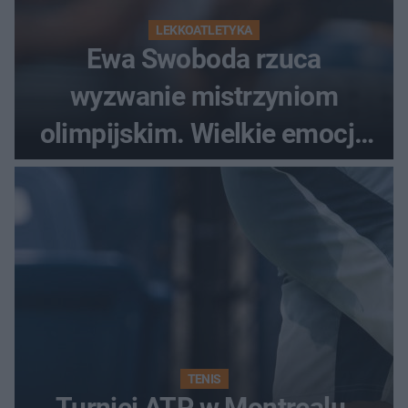
LEKKOATLETYKA
Ewa Swoboda rzuca
wyzwanie mistrzyniom
olimpijskim. Wielkie emocje
podczas Silesia Memoriału
Kamili Skolimowskiej
TENIS
Turniej ATP w Montrealu.