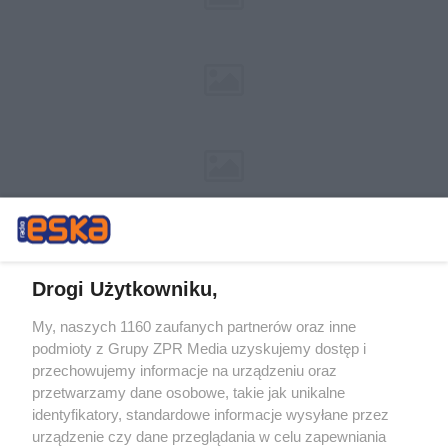
Drogi Użytkowniku,
My, naszych 1160 zaufanych partnerów oraz inne
Żaden utwór zamieszczony w serwisie nie może być powielany i
podmioty z Grupy ZPR Media uzyskujemy dostęp i
rozpowszechniany lub dalej rozpowszechniany w jakikolwiek sposób (w
tym także elektroniczny lub mechaniczny) na jakimkolwiek polu
przechowujemy informacje na urządzeniu oraz
eksploatacji w jakiejkolwiek formie, włącznie z umieszczaniem w
przetwarzamy dane osobowe, takie jak unikalne
Internecie bez pisemnej zgody właściciela praw. Jakiekolwiek użycie lub
identyfikatory, standardowe informacje wysyłane przez
wykorzystanie utworów w całości lub w części z naruszeniem prawa,
tzn. bez właściwej zgody, jest zabronione pod groźbą kary i może być
urządzenie czy dane przeglądania w celu zapewniania
ścigane prawnie.