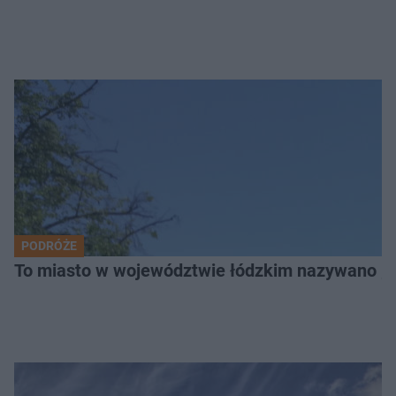
PODRÓŻE
To miasto w województwie łódzkim nazywano „