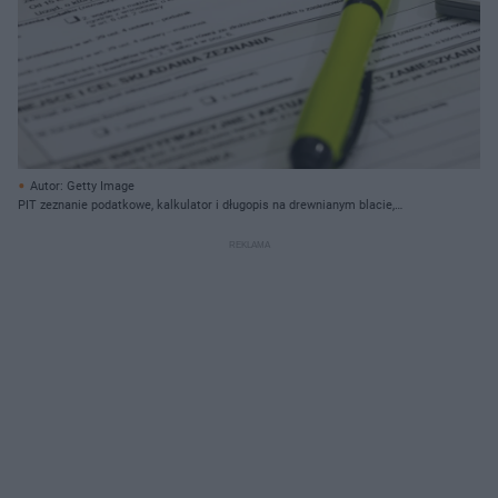
Autor: Getty Image
PIT zeznanie podatkowe, kalkulator i długopis na drewnianym blacie,
symbolizujące rozliczenie ulgi rehabilitacyjnej, która może objąć też remont
mieszkania. Więcej o uldze rehabilitacyjnej na Poradnik Zdrowie.