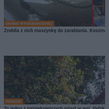
DRAMAT W PSEUDOHODOWLI
Zrobiła z nich maszynkę do zarabiania. Koszmar
PODRÓŻE
To jedno z najpiękniejszych miast w woj. łódzk