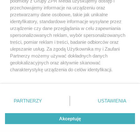
podmioty z Grupy ZPR Media uzyskujemy dostęp i
przechowujemy informacje na urządzeniu oraz
5
przetwarzamy dane osobowe, takie jak unikalne
identyfikatory, standardowe informacje wysyłane przez
urządzenie czy dane przeglądania w celu zapewniania
spersonalizowanych reklam, wybór spersonalizowanych
treści, pomiar reklam i treści, badanie odbiorców oraz
ulepszanie usług. Za zgodą Użytkownika my i Zaufani
Partnerzy możemy używać dokładnych danych
geolokalizacyjnych oraz aktywnie skanować
charakterystykę urządzenia do celów identyfikacji.
TEST OSOBOWOŚCI
Ponieważ cenimy Twoją prywatność, prosimy o zgodę na
Psychotest. Wybierz jeden kwiat i
korzystanie z tych technologii poprzez kliknięcie
sprawdź, jaki masz typ osobowości
„Akceptuję”. Zgoda jest dobrowolna i zawsze możesz ją
zmienić/wycofać klikając przycisk ustawień prywatności
PARTNERZY
USTAWIENIA
znajdujący się w lewym dolnym rogu strony
. Niektóre
ZOBACZ WIĘCEJ
rodzaje przetwarzania danych nie wymagają zgody
Akceptuję
użytkownika, ale masz prawo sprzeciwić się takiemu
przetwarzaniu. Preferencje będą miały zastosowanie tylko
na tej witrynie.