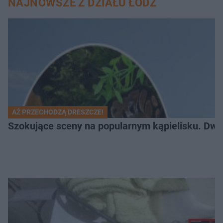
NAJNOWSZE Z DZIAŁU ŁÓDŹ
AŻ PRZECHODZĄ DRESZCZE!
Szokujące sceny na popularnym kąpielisku. Dwa p