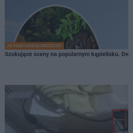
AŻ PRZECHODZĄ DRESZCZE!
Szokujące sceny na popularnym kąpielisku. Dwa p