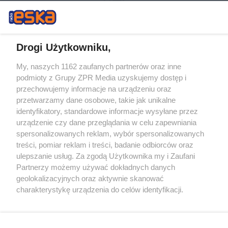
Żaden utwór zamieszczony w serwisie nie może być powielany i
Drogi Użytkowniku,
rozpowszechniany lub dalej rozpowszechniany w jakikolwiek sposób (w
tym także elektroniczny lub mechaniczny) na jakimkolwiek polu
My, naszych 1162 zaufanych partnerów oraz inne
eksploatacji w jakiejkolwiek formie, włącznie z umieszczaniem w
Internecie bez pisemnej zgody właściciela praw. Jakiekolwiek użycie lub
podmioty z Grupy ZPR Media uzyskujemy dostęp i
wykorzystanie utworów w całości lub w części z naruszeniem prawa,
przechowujemy informacje na urządzeniu oraz
tzn. bez właściwej zgody, jest zabronione pod groźbą kary i może być
przetwarzamy dane osobowe, takie jak unikalne
ścigane prawnie.
identyfikatory, standardowe informacje wysyłane przez
urządzenie czy dane przeglądania w celu zapewniania
spersonalizowanych reklam, wybór spersonalizowanych
treści, pomiar reklam i treści, badanie odbiorców oraz
ulepszanie usług. Za zgodą Użytkownika my i Zaufani
Partnerzy możemy używać dokładnych danych
O nas
geolokalizacyjnych oraz aktywnie skanować
charakterystykę urządzenia do celów identyfikacji.
Informacje prawne
Ponieważ cenimy Twoją prywatność, prosimy o zgodę na
korzystanie z tych technologii poprzez kliknięcie
Nasze serwisy
„Akceptuję”. Zgoda jest dobrowolna i zawsze możesz ją