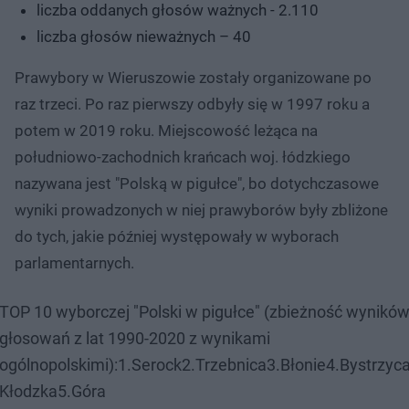
liczba oddanych głosów ważnych - 2.110
liczba głosów nieważnych – 40
Prawybory w Wieruszowie zostały organizowane po
raz trzeci. Po raz pierwszy odbyły się w 1997 roku a
potem w 2019 roku. Miejscowość leżąca na
południowo-zachodnich krańcach woj. łódzkiego
nazywana jest "Polską w pigułce", bo dotychczasowe
wyniki prowadzonych w niej prawyborów były zbliżone
do tych, jakie później występowały w wyborach
parlamentarnych.
TOP 10 wyborczej "Polski w pigułce" (zbieżność wynikó
głosowań z lat 1990-2020 z wynikami
ogólnopolskimi):1.Serock2.Trzebnica3.Błonie4.Bystrzyc
Kłodzka5.Góra