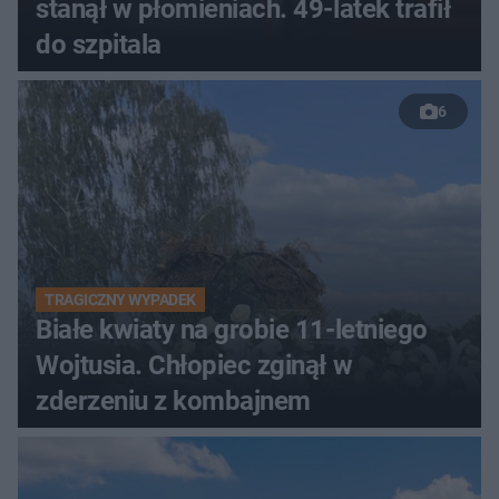
stanął w płomieniach. 49-latek trafił
do szpitala
6
TRAGICZNY WYPADEK
Białe kwiaty na grobie 11-letniego
Wojtusia. Chłopiec zginął w
zderzeniu z kombajnem