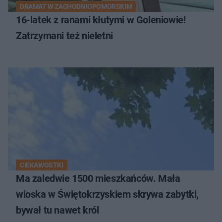
DRAMAT W ZACHODNIOPOMORSKIM
16-latek z ranami kłutymi w Goleniowie!
Zatrzymani też nieletni
CIEKAWOSTKI
Ma zaledwie 1500 mieszkańców. Mała
wioska w Świętokrzyskiem skrywa zabytki,
bywał tu nawet król