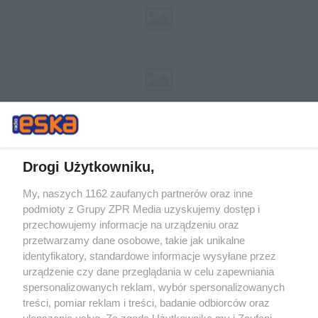
Drogi Użytkowniku,
My, naszych 1162 zaufanych partnerów oraz inne
Żaden utwór zamieszczony w serwisie nie może być powielany i
podmioty z Grupy ZPR Media uzyskujemy dostęp i
rozpowszechniany lub dalej rozpowszechniany w jakikolwiek sposób (w
tym także elektroniczny lub mechaniczny) na jakimkolwiek polu
przechowujemy informacje na urządzeniu oraz
eksploatacji w jakiejkolwiek formie, włącznie z umieszczaniem w
przetwarzamy dane osobowe, takie jak unikalne
Internecie bez pisemnej zgody właściciela praw. Jakiekolwiek użycie lub
identyfikatory, standardowe informacje wysyłane przez
wykorzystanie utworów w całości lub w części z naruszeniem prawa,
tzn. bez właściwej zgody, jest zabronione pod groźbą kary i może być
urządzenie czy dane przeglądania w celu zapewniania
ścigane prawnie.
spersonalizowanych reklam, wybór spersonalizowanych
treści, pomiar reklam i treści, badanie odbiorców oraz
ulepszanie usług. Za zgodą Użytkownika my i Zaufani