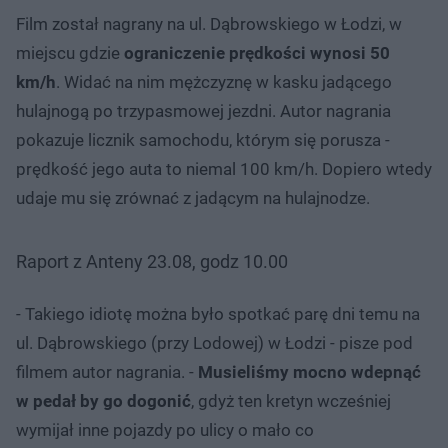
Film został nagrany na ul. Dąbrowskiego w Łodzi, w
miejscu gdzie
ograniczenie prędkości wynosi 50
km/h
. Widać na nim mężczyznę w kasku jadącego
hulajnogą po trzypasmowej jezdni. Autor nagrania
pokazuje licznik samochodu, którym się porusza -
prędkość jego auta to niemal 100 km/h. Dopiero wtedy
udaje mu się zrównać z jadącym na hulajnodze.
Raport z Anteny 23.08, godz 10.00
- Takiego idiotę można było spotkać parę dni temu na
ul. Dąbrowskiego (przy Lodowej) w Łodzi - pisze pod
filmem autor nagrania. -
Musieliśmy mocno wdepnąć
w pedał by go dogonić
, gdyż ten kretyn wcześniej
wymijał inne pojazdy po ulicy o mało co