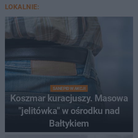
LOKALNIE:
SANEPID W AKCJI
Koszmar kuracjuszy. Masowa
"jelitówka" w ośrodku nad
Bałtykiem