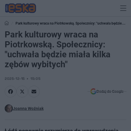
Park kulturowy wraca na Piotrkowską. Społecznicy: "uchwała będzie
miała kilka zębów wybitych"
Park kulturowy wraca na
Piotrkowską. Społecznicy:
"uchwała będzie miała kilka
zębów wybitych"
2025-12-15
15:05
Dodaj do Google
Joanna Woźniak
Łódź ponownie przymierza do wprowadzenia