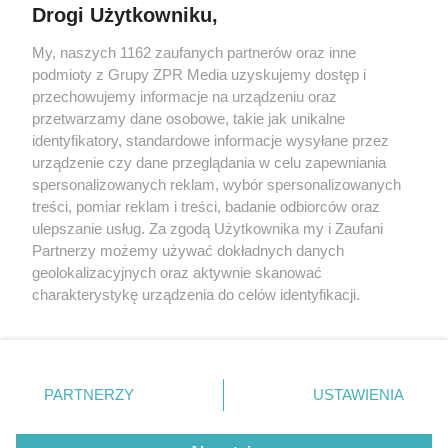
Drogi Użytkowniku,
My, naszych 1162 zaufanych partnerów oraz inne
Żaden utwór zamieszczony w serwisie nie może być powielany i
podmioty z Grupy ZPR Media uzyskujemy dostęp i
rozpowszechniany lub dalej rozpowszechniany w jakikolwiek sposób (w
tym także elektroniczny lub mechaniczny) na jakimkolwiek polu
przechowujemy informacje na urządzeniu oraz
eksploatacji w jakiejkolwiek formie, włącznie z umieszczaniem w
przetwarzamy dane osobowe, takie jak unikalne
Internecie bez pisemnej zgody właściciela praw. Jakiekolwiek użycie lub
identyfikatory, standardowe informacje wysyłane przez
wykorzystanie utworów w całości lub w części z naruszeniem prawa,
tzn. bez właściwej zgody, jest zabronione pod groźbą kary i może być
urządzenie czy dane przeglądania w celu zapewniania
ścigane prawnie.
spersonalizowanych reklam, wybór spersonalizowanych
treści, pomiar reklam i treści, badanie odbiorców oraz
ulepszanie usług. Za zgodą Użytkownika my i Zaufani
Partnerzy możemy używać dokładnych danych
geolokalizacyjnych oraz aktywnie skanować
charakterystykę urządzenia do celów identyfikacji.
Ponieważ cenimy Twoją prywatność, prosimy o zgodę na
O nas
korzystanie z tych technologii poprzez kliknięcie
Informacje prawne
„Akceptuję”. Zgoda jest dobrowolna i zawsze możesz ją
zmienić/wycofać klikając przycisk ustawień prywatności
PARTNERZY
USTAWIENIA
Nasze serwisy
znajdujący się w lewym dolnym rogu strony
. Niektóre
rodzaje przetwarzania danych nie wymagają zgody
© 2026 Grupa ZPR Media