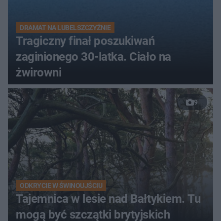
DRAMAT NA LUBELSZCZYŹNIE
Tragiczny finał poszukiwań
zaginionego 30-latka. Ciało na
żwirowni
9
ODKRYCIE W ŚWINOUJŚCIU
Tajemnica w lesie nad Bałtykiem. Tu
mogą być szczątki brytyjskich