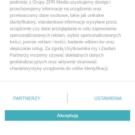
podmioty z Grupy ZPR Media uzyskujemy dostęp i
rozpowszechniany lub dalej rozpowszechniany w jakikolwiek sposób (w
przechowujemy informacje na urządzeniu oraz
tym także elektroniczny lub mechaniczny) na jakimkolwiek polu
eksploatacji w jakiejkolwiek formie, włącznie z umieszczaniem w
przetwarzamy dane osobowe, takie jak unikalne
Internecie bez pisemnej zgody właściciela praw. Jakiekolwiek użycie lub
identyfikatory, standardowe informacje wysyłane przez
wykorzystanie utworów w całości lub w części z naruszeniem prawa,
tzn. bez właściwej zgody, jest zabronione pod groźbą kary i może być
urządzenie czy dane przeglądania w celu zapewniania
ścigane prawnie.
spersonalizowanych reklam, wybór spersonalizowanych
treści, pomiar reklam i treści, badanie odbiorców oraz
ulepszanie usług. Za zgodą Użytkownika my i Zaufani
Partnerzy możemy używać dokładnych danych
geolokalizacyjnych oraz aktywnie skanować
charakterystykę urządzenia do celów identyfikacji.
Ponieważ cenimy Twoją prywatność, prosimy o zgodę na
O nas
korzystanie z tych technologii poprzez kliknięcie
Informacje prawne
„Akceptuję”. Zgoda jest dobrowolna i zawsze możesz ją
zmienić/wycofać klikając przycisk ustawień prywatności
PARTNERZY
USTAWIENIA
Nasze serwisy
znajdujący się w lewym dolnym rogu strony
. Niektóre
rodzaje przetwarzania danych nie wymagają zgody
© 2026 Grupa ZPR Media
Akceptuję
użytkownika, ale masz prawo sprzeciwić się takiemu
przetwarzaniu. Preferencje będą miały zastosowanie tylko
na tej witrynie.