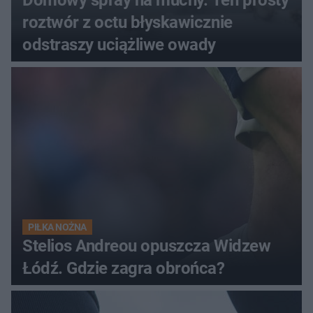
Domowy spray na muchy. Ten prosty
roztwór z octu błyskawicznie
odstraszy uciążliwe owady
PIŁKA NOŻNA
Stelios Andreou opuszcza Widzew
Łódź. Gdzie zagra obrońca?