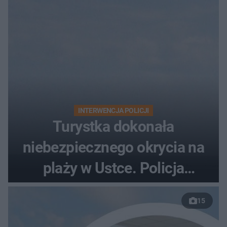
INTERWENCJA POLICJI
Turystka dokonała
niebezpiecznego okrycia na
plaży w Ustce. Policja
musiała zamknąć odcinek
15
wybrzeża