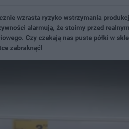
znie wzrasta ryzyko wstrzymania produkcj
ywności alarmują, że stoimy przed realny
owego. Czy czekają nas puste półki w skl
tce zabraknąć!