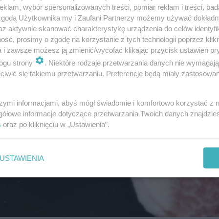
klam, wybór spersonalizowanych treści, pomiar reklam i treści, bad
 zgodą Użytkownika my i Zaufani Partnerzy możemy używać dokład
az aktywnie skanować charakterystykę urządzenia do celów identyfi
ść, prosimy o zgodę na korzystanie z tych technologii poprzez klikn
a i zawsze możesz ją zmienić/wycofać klikając przycisk ustawień pr
ogu strony
. Niektóre rodzaje przetwarzania danych nie wymagaj
iwić się takiemu przetwarzaniu. Preferencje będą miały zastosowanie
szymi informacjami, abyś mógł świadomie i komfortowo korzystać z
gółowe informacje dotyczące przetwarzania Twoich danych znajdzi
s
oraz po kliknięciu w „Ustawienia”.
USTAWIENIA