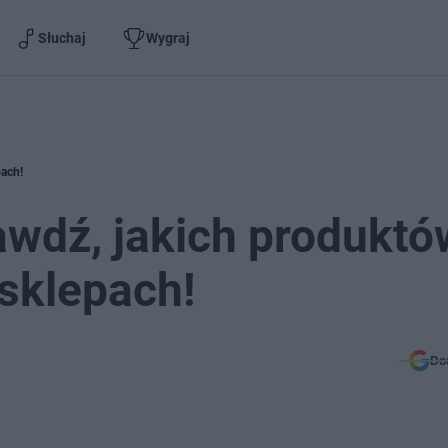
Słuchaj
Wygraj
pach!
awdź, jakich produktó
sklepach!
Do