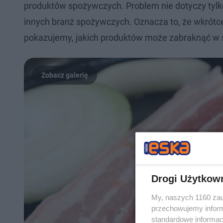
produktów spożywczych. Problem nie dotyczy tyl
innych branż spożywczych. Oznacza to, że wkrótce
pokazujemy, jakich produktów może zabraknąć w 
Drogi Użytkow
My, naszych 1160 zau
przechowujemy informa
standardowe informac