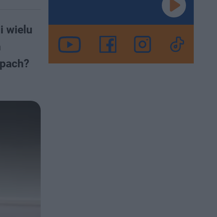
i wielu
m
epach?