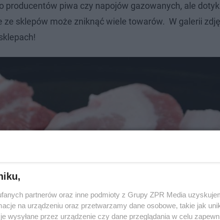
ko producentów piwa czy napojów gazowanych, ale dotyk
 ze sklepów może zniknąć wiele towarów. W galerii zdj
sklepach!
niku,
fanych partnerów oraz inne podmioty z Grupy ZPR Media uzyskujem
cje na urządzeniu oraz przetwarzamy dane osobowe, takie jak unika
je wysyłane przez urządzenie czy dane przeglądania w celu zapewn