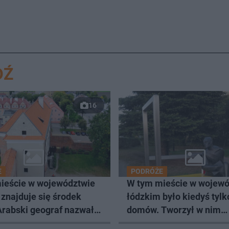
DŹ
16
E
PODRÓŻE
ieście w województwie
W tym mieście w wojewó
znajduje się środek
łódzkim było kiedyś tylk
Arabski geograf nazwał
domów. Tworzył w nim
ymgrodem
Władysław Strzemiński