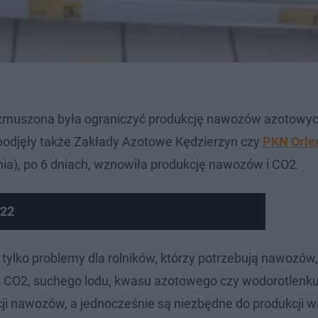
. zmuszona była ograniczyć produkcję nawozów azotowyc
podjęły także Zakłady Azotowe Kędzierzyn czy
PKN Orle
pnia), po 6 dniach, wznowiła produkcję nawozów i CO2.
22
 tylko problemy dla rolników, którzy potrzebują nawozów,
ak CO2, suchego lodu, kwasu azotowego czy wodorotlenk
ji nawozów, a jednocześnie są niezbędne do produkcji w