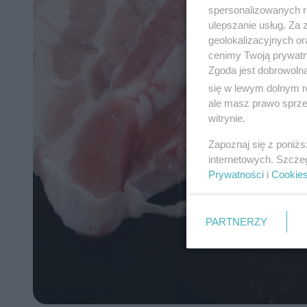
spersonalizowanych re
ulepszanie usług. Za
geolokalizacyjnych or
cenimy Twoją prywatno
Zgoda jest dobrowoln
się w lewym dolnym r
ale masz prawo sprzec
witrynie.
Zapoznaj się z poniż
internetowych. Szcze
Prywatności
i
Cookie
PARTNERZY