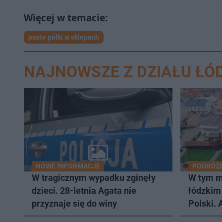
puste półki w sklepach
NAJNOWSZE Z DZIAŁU ŁÓ
NOWE INFORMACJE
PODRÓŻ
W tragicznym wypadku zginęły
W tym m
dzieci. 28-letnia Agata nie
łódzkim 
przyznaje się do winy
Polski. 
je Now