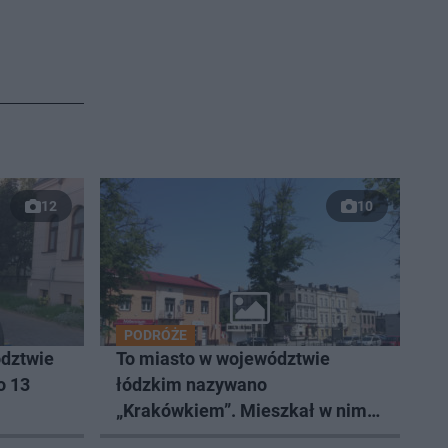
12
10
PODRÓŻE
dztwie
To miasto w województwie
o 13
łódzkim nazywano
„Krakówkiem”. Mieszkał w nim
Andrzej Frycz Modrzewski