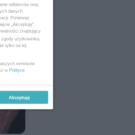
anie odbiorców oraz
nych danych
kacji. Ponieważ
ięcie „Akceptuję”.
ywatności znajdujący
ą zgody użytkownika,
 tylko na tej
 naszych serwisów
esz w
Polityce
Akceptuję