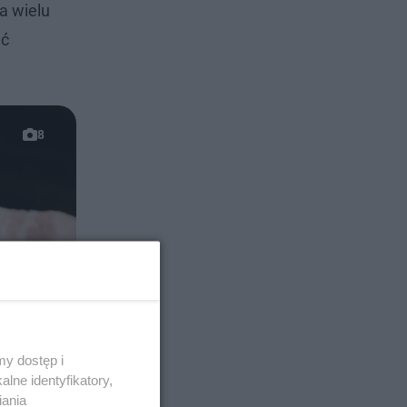
a wielu
ęć
8
y dostęp i
lne identyfikatory,
iania