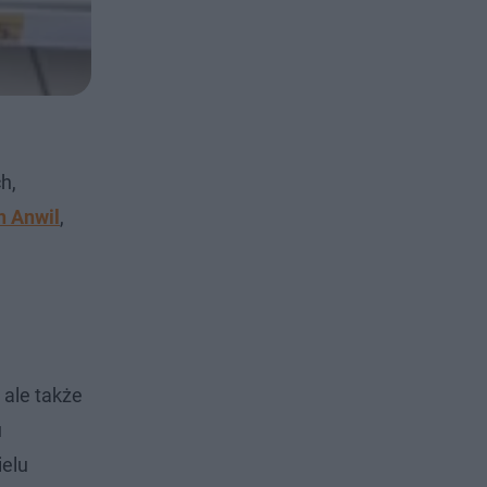
h,
n Anwil
,
 ale także
u
ielu