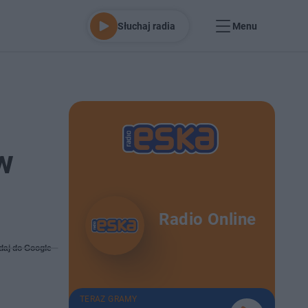
Słuchaj radia
Menu
w
Radio Online
daj do Google
TERAZ GRAMY