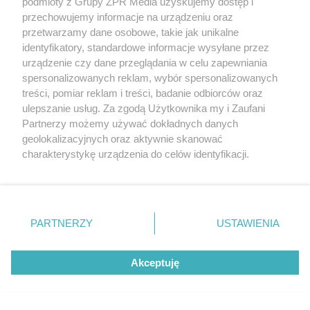
podmioty z Grupy ZPR Media uzyskujemy dostęp i
przechowujemy informacje na urządzeniu oraz
przetwarzamy dane osobowe, takie jak unikalne
identyfikatory, standardowe informacje wysyłane przez
urządzenie czy dane przeglądania w celu zapewniania
spersonalizowanych reklam, wybór spersonalizowanych
treści, pomiar reklam i treści, badanie odbiorców oraz
ulepszanie usług. Za zgodą Użytkownika my i Zaufani
INTERWENCJA NA WODZIE
Partnerzy możemy używać dokładnych danych
Awaria łodzi na Zalewie
geolokalizacyjnych oraz aktywnie skanować
charakterystykę urządzenia do celów identyfikacji.
Koronowskim. Sześć osób
Ponieważ cenimy Twoją prywatność, prosimy o zgodę na
korzystanie z tych technologii poprzez kliknięcie
utknęło na wodzie
„Akceptuję”. Zgoda jest dobrowolna i zawsze możesz ją
zmienić/wycofać klikając przycisk ustawień prywatności
PARTNERZY
USTAWIENIA
znajdujący się w lewym dolnym rogu strony
. Niektóre
13
rodzaje przetwarzania danych nie wymagają zgody
Akceptuję
użytkownika, ale masz prawo sprzeciwić się takiemu
przetwarzaniu. Preferencje będą miały zastosowanie tylko
na tej witrynie.