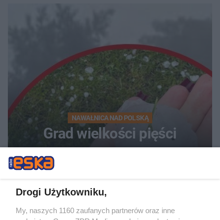
NAWAŁNICA NAD POLSKĄ
Grad wielkości pięści
zrujnował dachy. Jedna
osoba z obrażeniami trafiła
do szpitala
Drogi Użytkowniku,
My, naszych 1160 zaufanych partnerów oraz inne