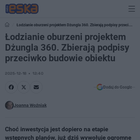
Łodzianie oburzeni projektem Dżungla 360. Zbierają podpisy przeciwko
budowie obiektu
Łodzianie oburzeni projektem
Dżungla 360. Zbierają podpisy
przeciwko budowie obiektu
2025-12-18
12:40
Dodaj do Google
Joanna Woźniak
Choć inwestycja jest dopiero na etapie
wstępnych planów, już dziś wywołuje ogromne