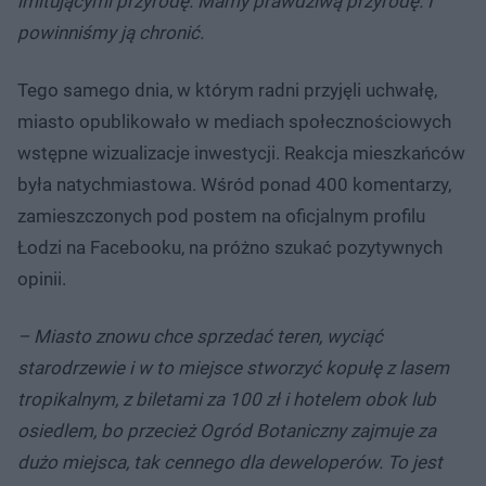
imitującymi przyrodę. Mamy prawdziwą przyrodę. I
powinniśmy ją chronić.
Tego samego dnia, w którym radni przyjęli uchwałę,
miasto opublikowało w mediach społecznościowych
wstępne wizualizacje inwestycji. Reakcja mieszkańców
była natychmiastowa. Wśród ponad 400 komentarzy,
zamieszczonych pod postem na oficjalnym profilu
Łodzi na Facebooku, na próżno szukać pozytywnych
opinii.
– Miasto znowu chce sprzedać teren, wyciąć
starodrzewie i w to miejsce stworzyć kopułę z lasem
tropikalnym, z biletami za 100 zł i hotelem obok lub
osiedlem, bo przecież Ogród Botaniczny zajmuje za
dużo miejsca, tak cennego dla deweloperów. To jest