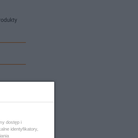
rodukty
y dostęp i
lne identyfikatory,
iania