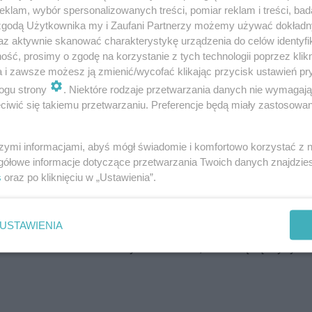
klam, wybór spersonalizowanych treści, pomiar reklam i treści, bad
 zgodą Użytkownika my i Zaufani Partnerzy możemy używać dokład
az aktywnie skanować charakterystykę urządzenia do celów identyfi
ść, prosimy o zgodę na korzystanie z tych technologii poprzez klikn
a i zawsze możesz ją zmienić/wycofać klikając przycisk ustawień pr
ogu strony
. Niektóre rodzaje przetwarzania danych nie wymagaj
iwić się takiemu przetwarzaniu. Preferencje będą miały zastosowanie
wątpliwości co do oryginalności sprzedawanego produktu, 
uacji się powtórzy -
nałoży na sprzedawcę karę w wysok
szymi informacjami, abyś mógł świadomie i komfortowo korzystać z
gółowe informacje dotyczące przetwarzania Twoich danych znajdzi
s
oraz po kliknięciu w „Ustawienia”.
e firm spoza Europejskiego Obszaru Gospodarczego, kt
 będą mogły wystawiać na Allegro takich przedmiotów. 
USTAWIENIA
awiać w serwisie markowych towarów, które będą wysyła