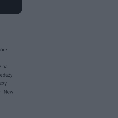
tóre
z na
zedaży
yczy
in, New