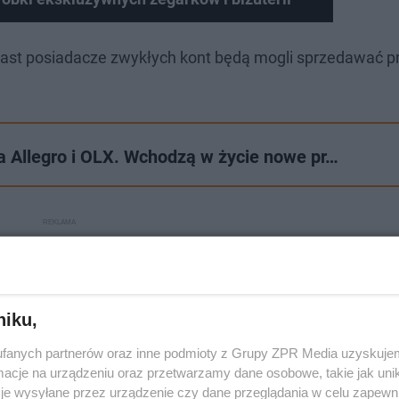
miast posiadacze zwykłych kont będą mogli sprzedawać p
 Allegro i OLX. Wchodzą w życie nowe pr…
niku,
fanych partnerów oraz inne podmioty z Grupy ZPR Media uzyskujem
cje na urządzeniu oraz przetwarzamy dane osobowe, takie jak unika
je wysyłane przez urządzenie czy dane przeglądania w celu zapewn