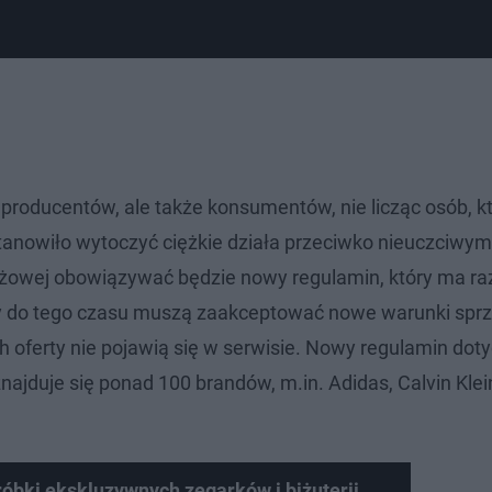
o producentów, ale także konsumentów, nie licząc osób, k
stanowiło wytoczyć ciężkie działa przeciwko nieuczciwym
żowej obowiązywać będzie nowy regulamin, który ma ra
 do tego czasu muszą zaakceptować nowe warunki spr
ch oferty nie pojawią się w serwisie. Nowy regulamin dot
najduje się ponad 100 brandów, m.in. Adidas, Calvin Kle
róbki ekskluzywnych zegarków i biżuterii