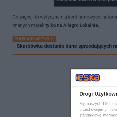
Co więcej, to wytyczne dla kont firmowych, nato
znanych marek
tylko na Allegro Lokalnie
.
POLECANY ARTYKUŁ:
Skarbówka dostanie dane sprzedających na
Drogi Użytkow
My, naszych 1162 zau
przechowujemy informa
standardowe informac