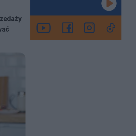
rzedaży
wać