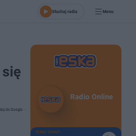
Słuchaj radia
Menu
 się
Radio Online
daj do Google
TERAZ GRAMY