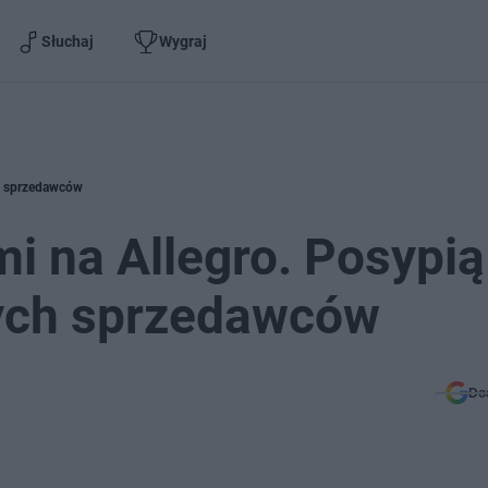
Słuchaj
Wygraj
ch sprzedawców
i na Allegro. Posypią
wych sprzedawców
Do