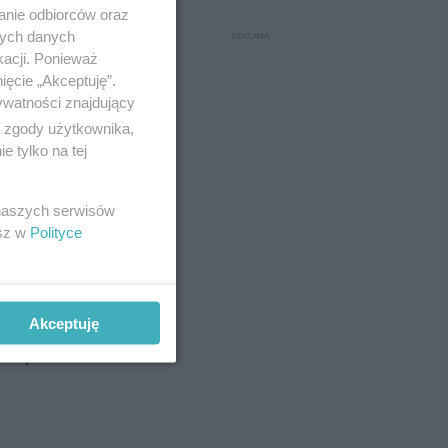
anie odbiorców oraz
nych danych
kacji. Ponieważ
ięcie „Akceptuję”.
ywatności znajdujący
ą zgody użytkownika,
 tylko na tej
Allegro
ości 2500
 naszych serwisów
esz w
Polityce
óre
Również
Akceptuję
ne spoza