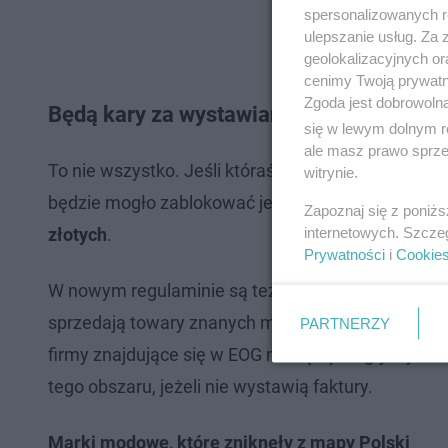
spersonalizowanych re
ulepszanie usług. Za
geolokalizacyjnych or
cenimy Twoją prywatno
Zgoda jest dobrowoln
Będą kary za wystawianie podróbek
się w lewym dolnym r
ale masz prawo sprzec
To nie wszystko. Jeśli któraś z firm zgłosi swoje 
witrynie.
będzie mogło zablokować jego sprzedaż, a jeśli syt
Zapoznaj się z poniż
internetowych. Szcze
złotych
.
Prywatności
i
Cookie
W nowym regulaminie są też obostrzenia dotycząc
sprzedają towary znanych marek. Od września nie
PARTNERZY
firmy znajdujące się w EOG nie będą mogły wyst
tego obszaru, jeżeli nie wystawią faktury.
Marki modowe, które zniknęły z mapy Polski