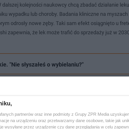
dalszej kolejności naukowcy chcą zbadać działanie leku
yniku wypadku lub choroby. Badania kliniczne na myszach
rym odrosły nowe zęby. Taki sam efekt osiągnięto u frete
shi zapewnia, że lek może trafić do sprzedaży już w 2030
kie. "Nie słyszałeś o wybielaniu?"
niku,
fanych partnerów oraz inne podmioty z Grupy ZPR Media uzyskujem
cje na urządzeniu oraz przetwarzamy dane osobowe, takie jak unika
je wysyłane przez urządzenie czy dane przeglądania w celu zapewn