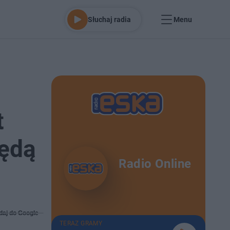
Słuchaj radia
Menu
t
będą
Radio Online
daj do Google
TERAZ GRAMY