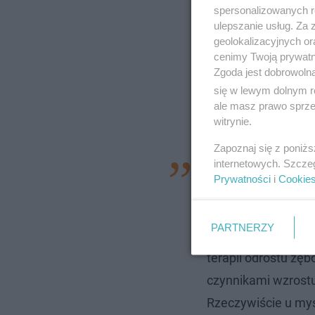
spersonalizowanych re
ulepszanie usług. Za
geolokalizacyjnych or
cenimy Twoją prywatno
Zgoda jest dobrowoln
się w lewym dolnym r
ale masz prawo sprzec
witrynie.
Zapoznaj się z poniż
internetowych. Szcze
– 30 lat temu prof
Prywatności
i
Cookie
przewidywał wielki
jest ona powszechna
PARTNERZY
wskazać podobnie 
terapii odrostu zę
czynnikami wzrostu
Rzeczywiście u mys