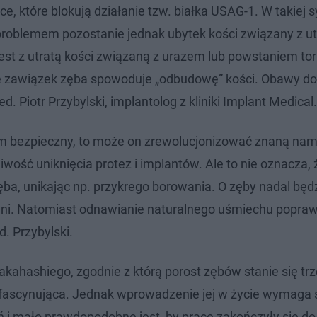
ce, które blokują działanie tzw. białka USAG-1. W takiej s
problemem pozostanie jednak ubytek kości związany z ut
st z utratą kości związaną z urazem lub powstaniem torb
ię zawiązek zęba spowoduje „odbudowę” kości. Obawy d
. Piotr Przybylski, implantolog z kliniki Implant Medical.
kim bezpieczny, to może on zrewolucjonizować znaną na
ość uniknięcia protez i implantów. Ale to nie oznacza, 
ba, unikając np. przykrego borowania. O zęby nadal będz
ieni. Natomiast odnawianie naturalnego uśmiechu popraw
. Przybylski.
Takahashiego, zgodnie z którą porost zębów stanie się trz
e fascynująca. Jednak wprowadzenie jej w życie wymaga 
ń i mało prawdopodobne jest, by prace zakończyły się d