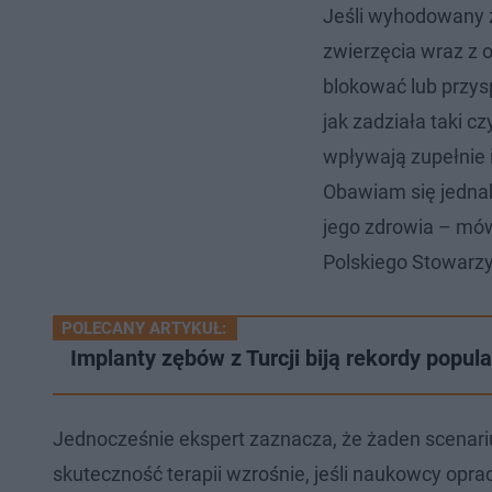
Jeśli wyhodowany 
zwierzęcia wraz z 
blokować lub przys
jak zadziała taki c
wpływają zupełnie
Obawiam się jednak
jego zdrowia – mów
Polskiego Stowarzy
POLECANY ARTYKUŁ:
Implanty zębów z Turcji biją rekordy popul
Jednocześnie ekspert zaznacza, że żaden scenariu
skuteczność terapii wzrośnie, jeśli naukowcy opr