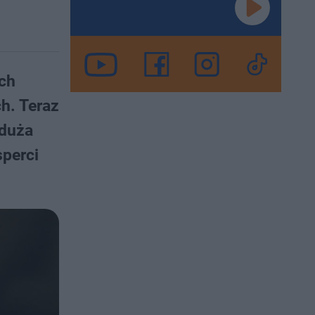
ch
h. Teraz
 duża
sperci