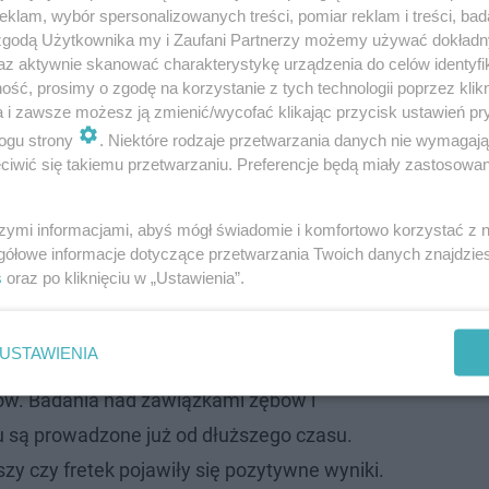
klam, wybór spersonalizowanych treści, pomiar reklam i treści, bad
 zgodą Użytkownika my i Zaufani Partnerzy możemy używać dokład
az aktywnie skanować charakterystykę urządzenia do celów identyfi
ść, prosimy o zgodę na korzystanie z tych technologii poprzez klikn
a i zawsze możesz ją zmienić/wycofać klikając przycisk ustawień pr
ogu strony
. Niektóre rodzaje przetwarzania danych nie wymagaj
iwić się takiemu przetwarzaniu. Preferencje będą miały zastosowanie
szymi informacjami, abyś mógł świadomie i komfortowo korzystać z
gółowe informacje dotyczące przetwarzania Twoich danych znajdzi
esor, u którego wtedy pracowałem, nie
s
oraz po kliknięciu w „Ustawienia”.
ego sukcesu implantologii. Dziś wiemy, że
 i jak najbardziej skuteczna. Nie chciałbym
USTAWIENIA
błędnej prognozy i negować skuteczności
bów. Badania nad zawiązkami zębów i
 są prowadzone już od dłuższego czasu.
zy czy fretek pojawiły się pozytywne wyniki.