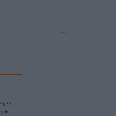
ża, że
 gdy