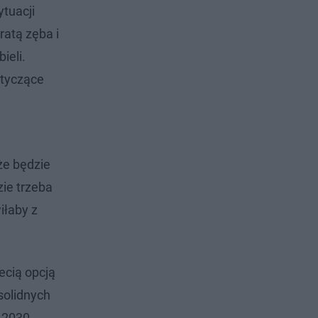
ytuacji
ratą zęba i
ieli.
otyczące
m
że będzie
ie trzeba
iłaby z
ecią opcją
solidnych
o 2030