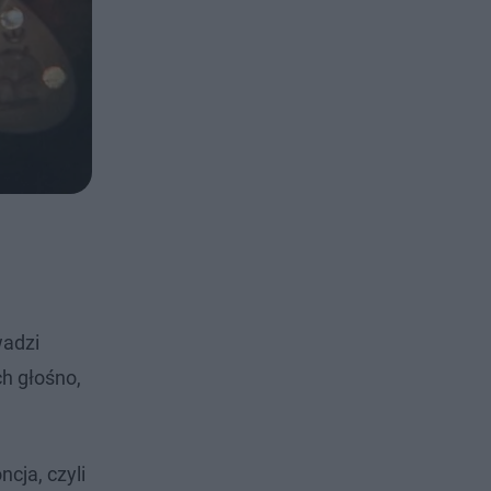
wadzi
ch głośno,
cja, czyli