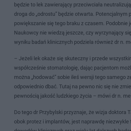
będzie to lek zawierający przeciwciała neutralizują
droga do „odrostu” będzie otwarta. Potencjalnym 
powiększanie się tego braku z czasem. Podobnie je
Naukowcy nie wiedzą jeszcze, czy wyrzynający s
wyniku badań klinicznych podziela również dr n. med
– Jeżeli lek okaże się skuteczny i przede wszyst
współcześnie stomatologię, dając pacjentom możliw
można „hodować” sobie ileś wersji tego samego zę
odpowiednio dbać. Tutaj na pewno nic się nie zm
pewnością jakość ludzkiego życia – mówi dr n. med
Do tego dr Przybylski przyznaje, że wizja doktora 
obok protez i implantów, jest naprawdę niezwykl
dowodów klinicznych oraz wielu lat dalszych bada