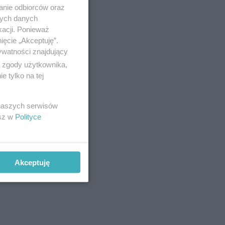
anie odbiorców oraz
nych danych
kacji. Ponieważ
ięcie „Akceptuję”.
ywatności znajdujący
ą zgody użytkownika,
 tylko na tej
 naszych serwisów
esz w
Polityce
Akceptuję