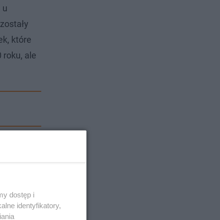
 u
 zostały
k, które
 roku, ale
y dostęp i
lne identyfikatory,
iania