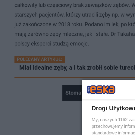
całkowity lub częściowy brak zawiązków zębów. W 
starszych pacjentów, którzy utracili zęby np. w w
już zakończone w 2018 roku. Podano im lek, po któ
mają zarówno zęby mleczne, jak i stałe. Dr Takaha
polscy eksperci studzą emocje.
POLECANY ARTYKUŁ:
Miał idealne zęby, a i tak zrobił sobie turec
Stomatologia - krzywy zgryz
Drogi Użytkow
My, naszych 1162 zau
przechowujemy informa
standardowe informac