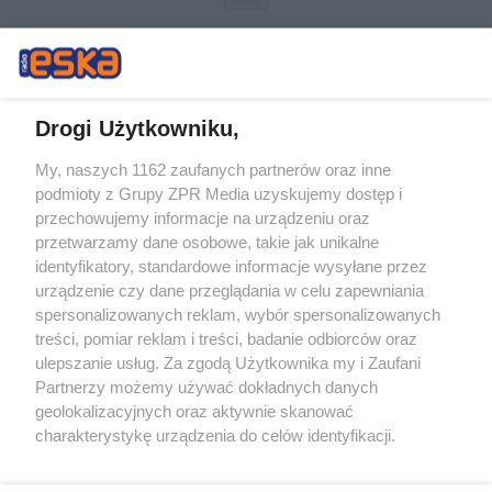
Drogi Użytkowniku,
My, naszych 1162 zaufanych partnerów oraz inne
Żaden utwór zamieszczony w serwisie nie może być powielany i
podmioty z Grupy ZPR Media uzyskujemy dostęp i
rozpowszechniany lub dalej rozpowszechniany w jakikolwiek sposób (w
przechowujemy informacje na urządzeniu oraz
tym także elektroniczny lub mechaniczny) na jakimkolwiek polu
eksploatacji w jakiejkolwiek formie, włącznie z umieszczaniem w
przetwarzamy dane osobowe, takie jak unikalne
Internecie bez pisemnej zgody właściciela praw. Jakiekolwiek użycie lub
identyfikatory, standardowe informacje wysyłane przez
wykorzystanie utworów w całości lub w części z naruszeniem prawa,
tzn. bez właściwej zgody, jest zabronione pod groźbą kary i może być
urządzenie czy dane przeglądania w celu zapewniania
ścigane prawnie.
spersonalizowanych reklam, wybór spersonalizowanych
treści, pomiar reklam i treści, badanie odbiorców oraz
ulepszanie usług. Za zgodą Użytkownika my i Zaufani
Partnerzy możemy używać dokładnych danych
geolokalizacyjnych oraz aktywnie skanować
charakterystykę urządzenia do celów identyfikacji.
Ponieważ cenimy Twoją prywatność, prosimy o zgodę na
O nas
korzystanie z tych technologii poprzez kliknięcie