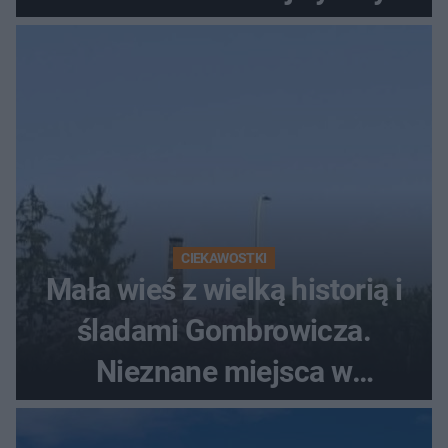
szczyt Gór Świętokrzyskich
CIEKAWOSTKI
Mała wieś z wielką historią i
śladami Gombrowicza.
Nieznane miejsca w
Świętokrzyskiem