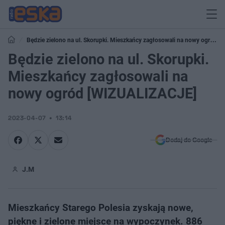
Będzie zielono na ul. Skorupki. Mieszkańcy zagłosowali na nowy ogród
[WIZUALIZACJE]
Będzie zielono na ul. Skorupki.
Mieszkańcy zagłosowali na
nowy ogród [WIZUALIZACJE]
2023-04-07
13:14
Dodaj do Google
J.M
Mieszkańcy Starego Polesia zyskają nowe,
piękne i zielone miejsce na wypoczynek. 886