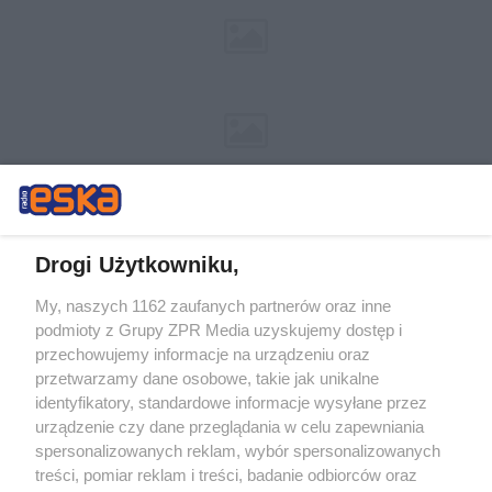
Drogi Użytkowniku,
My, naszych 1162 zaufanych partnerów oraz inne
Żaden utwór zamieszczony w serwisie nie może być powielany i
podmioty z Grupy ZPR Media uzyskujemy dostęp i
rozpowszechniany lub dalej rozpowszechniany w jakikolwiek sposób (w
tym także elektroniczny lub mechaniczny) na jakimkolwiek polu
przechowujemy informacje na urządzeniu oraz
eksploatacji w jakiejkolwiek formie, włącznie z umieszczaniem w
przetwarzamy dane osobowe, takie jak unikalne
Internecie bez pisemnej zgody właściciela praw. Jakiekolwiek użycie lub
identyfikatory, standardowe informacje wysyłane przez
wykorzystanie utworów w całości lub w części z naruszeniem prawa,
tzn. bez właściwej zgody, jest zabronione pod groźbą kary i może być
urządzenie czy dane przeglądania w celu zapewniania
ścigane prawnie.
spersonalizowanych reklam, wybór spersonalizowanych
treści, pomiar reklam i treści, badanie odbiorców oraz