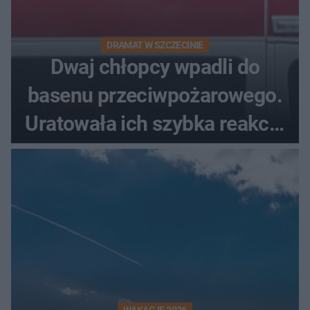
DRAMAT W SZCZECINIE
Dwaj chłopcy wpadli do
basenu przeciwpożarowego.
Uratowała ich szybka reakcja
świadków
WAKACJE 2026