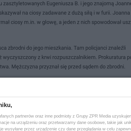
niu zasztyletowanych Eugeniusza B. i jego znajomą Joann
wskazywał na ciosy zadawane z dużą siłą i w furii. Joanna
zymał ciosy m.in. w głowę, a jeden z nich spowodował us
ca zbrodni do jego mieszkania. Tam policjanci znaleźli
 wyczyszczony z krwi rozpuszczalnikiem. Prokuratura p
twa. Mężczyzna przyznał się przed sądem do zbrodni.
niku,
fanych partnerów oraz inne podmioty z Grupy ZPR Media uzyskujem
cje na urządzeniu oraz przetwarzamy dane osobowe, takie jak unika
je wysyłane przez urządzenie czy dane przeglądania w celu zapewn