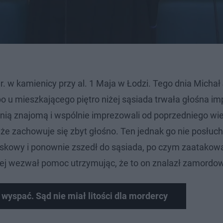
. w kamienicy przy al. 1 Maja w Łodzi. Tego dnia Michał 
o u mieszkającego piętro niżej sąsiada trwała głośna im
letnią znajomą i wspólnie imprezowali od poprzedniego wi
 że zachowuje się zbyt głośno. Ten jednak go nie posłuch
wojskowy i ponownie zszedł do sąsiada, po czym zaatakow
iej wezwał pomoc utrzymując, że to on znalazł zamordo
ę wyspać. Sąd nie miał litości dla mordercy