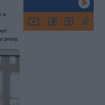
y o
w
być
o pracy.