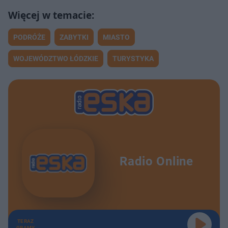
PODRÓŻE
ZABYTKI
MIASTO
WOJEWÓDZTWO ŁÓDZKIE
TURYSTYKA
Radio Online
TERAZ
GRAMY