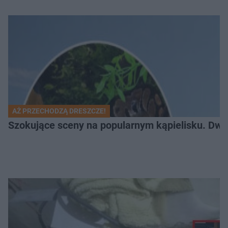
AŻ PRZECHODZĄ DRESZCZE!
Szokujące sceny na popularnym kąpielisku. Dwa p