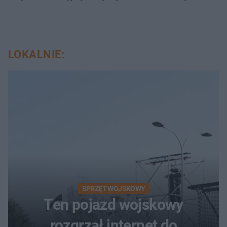
LOKALNIE:
SPRZĘT WOJSKOWY
Ten pojazd wojskowy
rozgrzał internet do