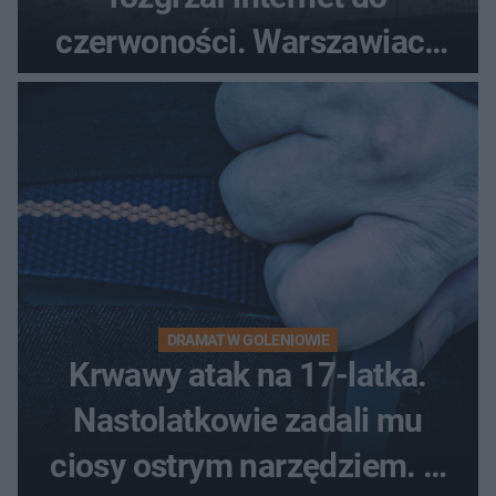
czerwoności. Warszawiacy
pytali, czy to Mad Max!
DRAMAT W GOLENIOWIE
Krwawy atak na 17-latka.
Nastolatkowie zadali mu
ciosy ostrym narzędziem. O