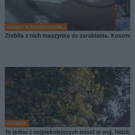
DRAMAT W PSEUDOHODOWLI
Zrobiła z nich maszynkę do zarabiania. Koszmar
PODRÓŻE
To jedno z najpiękniejszych miast w woj. łódzk