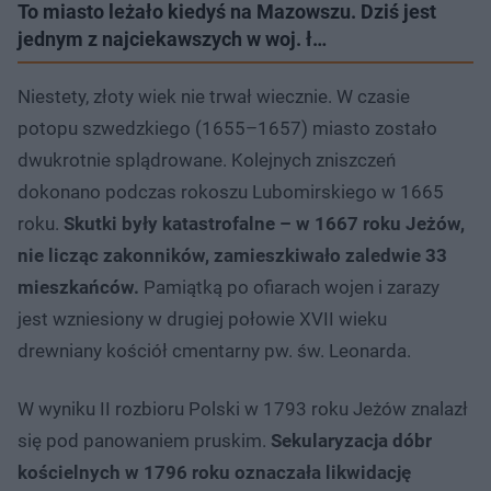
To miasto leżało kiedyś na Mazowszu. Dziś jest
jednym z najciekawszych w woj. ł…
Niestety, złoty wiek nie trwał wiecznie. W czasie
potopu szwedzkiego (1655–1657) miasto zostało
dwukrotnie splądrowane. Kolejnych zniszczeń
dokonano podczas rokoszu Lubomirskiego w 1665
roku.
Skutki były katastrofalne – w 1667 roku Jeżów,
nie licząc zakonników, zamieszkiwało zaledwie 33
mieszkańców.
Pamiątką po ofiarach wojen i zarazy
jest wzniesiony w drugiej połowie XVII wieku
drewniany kościół cmentarny pw. św. Leonarda.
W wyniku II rozbioru Polski w 1793 roku Jeżów znalazł
się pod panowaniem pruskim.
Sekularyzacja dóbr
kościelnych w 1796 roku oznaczała likwidację