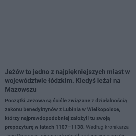
Jeżów to jedno z najpiękniejszych miast w
województwie łódzkim. Kiedyś leżał na
Mazowszu
Początki Jeżowa są ściśle związane z działalnością
zakonu benedyktynów z Lubinia w Wielkopolsce,
którzy najprawdopodobniej założyli tu swoją
prepozyturę w latach 1107–1138.
Według kronikarza
Jana Długosza, pierwszy kościół pod wezwaniem św.