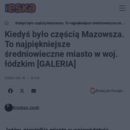
Kiedyś było częścią Mazowsza. To najpiękniejsze średniowieczne miasto
w woj. łódzkim [GALERIA]
Kiedyś było częścią Mazowsza.
To najpiękniejsze
średniowieczne miasto w woj.
łódzkim [GALERIA]
2026-06-19
8:40
Dodaj do Google
Krystian Janik
Jeżów, niewielkie miasto w województwie