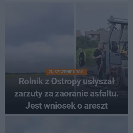
ich losach zdecyduje sąd
rodzinny
ZNISZCZENIE DROGI
Rolnik z Ostropy usłyszał
zarzuty za zaoranie asfaltu.
Jest wniosek o areszt