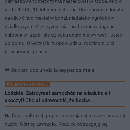
Zamaskowany mężczyzna zaatakował w środę, około
godz. 17:00, 10-letniego chłopca. Do zdarzenia doszło
na ulicy Chocimskiej w Łodzi, niedaleko ogródków
działkowych. Mężczyzna miał próbować wciągnąć
chłopca w krzaki, ale dziecku udało się wyrwać i uciec
do domu. O wszystkim opowiedział rodzicom, a ci
powiadomili policję.
W łódzkim zoo urodziła się panda mała
POLECANY ARTYKUŁ:
Łódzkie. Zatrzymał samochód na wiadukcie i
skoczył! Chciał udowodnić, że kocha …
Na facebookowej grupie, zrzeszającej mieszkańców tej
części Górnej, zawrzało. Rodzice ostrzegają się