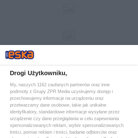
Drogi Użytkowniku,
My, naszych 1162 zaufanych partnerów oraz inne
Żaden utwór zamieszczony w serwisie nie może być powielany i
podmioty z Grupy ZPR Media uzyskujemy dostęp i
rozpowszechniany lub dalej rozpowszechniany w jakikolwiek sposób (w
tym także elektroniczny lub mechaniczny) na jakimkolwiek polu
przechowujemy informacje na urządzeniu oraz
eksploatacji w jakiejkolwiek formie, włącznie z umieszczaniem w
przetwarzamy dane osobowe, takie jak unikalne
Internecie bez pisemnej zgody właściciela praw. Jakiekolwiek użycie lub
identyfikatory, standardowe informacje wysyłane przez
wykorzystanie utworów w całości lub w części z naruszeniem prawa,
tzn. bez właściwej zgody, jest zabronione pod groźbą kary i może być
urządzenie czy dane przeglądania w celu zapewniania
ścigane prawnie.
spersonalizowanych reklam, wybór spersonalizowanych
treści, pomiar reklam i treści, badanie odbiorców oraz