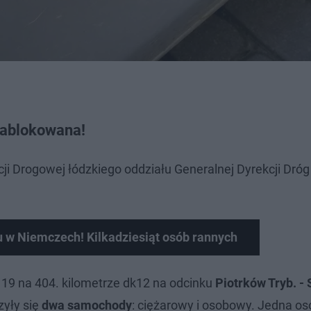
zablokowana!
i Drogowej łódzkiego oddziału Generalnej Dyrekcji Dróg
 w Niemczech! Kilkadziesiąt osób rannych
 19 na 404. kilometrze dk12 na odcinku
Piotrków Tryb. -
zyły się
dwa samochody
: ciężarowy i osobowy. Jedna o