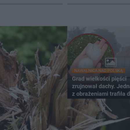
ymgrodem
Władysław Strzemiński
NAWAŁNICA NAD POLSKĄ
Grad wielkości pięści
zrujnował dachy. Jed
z obrażeniami trafiła 
szpitala