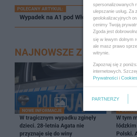
spersonalizowanych re
POLECANY ARTYKUŁ:
ulepszanie usług. Za
Wypadek na A1 pod Włocławkiem. Zabloko
geolokalizacyjnych or
cenimy Twoją prywatno
Zgoda jest dobrowoln
się w lewym dolnym r
ale masz prawo sprzec
NAJNOWSZE Z DZIAŁU ŁÓ
witrynie.
Zapoznaj się z poniż
internetowych. Szcze
Prywatności
i
Cookie
PARTNERZY
NOWE INFORMACJE
PODRÓŻ
W tragicznym wypadku zginęły
W tym m
dzieci. 28-letnia Agata nie
łódzkim 
przyznaje się do winy
Polski. 