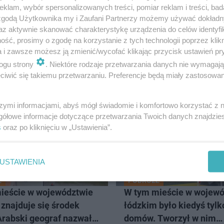
klam, wybór spersonalizowanych treści, pomiar reklam i treści, bad
 zgodą Użytkownika my i Zaufani Partnerzy możemy używać dokład
wany jest pas w kierunku Gdańska
az aktywnie skanować charakterystykę urządzenia do celów identyfi
ść, prosimy o zgodę na korzystanie z tych technologii poprzez klikn
a i zawsze możesz ją zmienić/wycofać klikając przycisk ustawień pr
ogu strony
. Niektóre rodzaje przetwarzania danych nie wymagaj
iwić się takiemu przetwarzaniu. Preferencje będą miały zastosowanie
DŹ
szymi informacjami, abyś mógł świadomie i komfortowo korzystać z
gółowe informacje dotyczące przetwarzania Twoich danych znajdzi
16
s
oraz po kliknięciu w „Ustawienia”.
USTAWIENIA
E
PODRÓŻE
ieście w województwie
W tym mieście w wojewó
znajduje się środek
łódzkim było kiedyś tylk
Arabski geograf nazwał
domów. Tworzył w nim