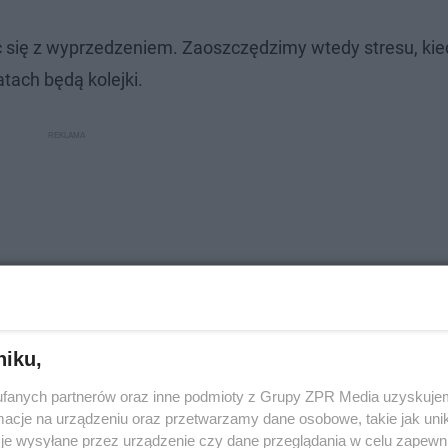
się z wyprzedzeniem. Zaoszczędzimy wtedy stresu, kie
ach będą kolejki.
niku,
fanych partnerów oraz inne podmioty z Grupy ZPR Media uzyskujem
cje na urządzeniu oraz przetwarzamy dane osobowe, takie jak unika
je wysyłane przez urządzenie czy dane przeglądania w celu zapewn