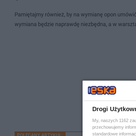
Pamiętajmy również, by na wymianę opon umówić 
wymiana będzie naprawdę niezbędna, a w warsztat
Drogi Użytkow
My, naszych 1162 zau
przechowujemy informa
standardowe informac
POLECANY ARTYKUŁ: