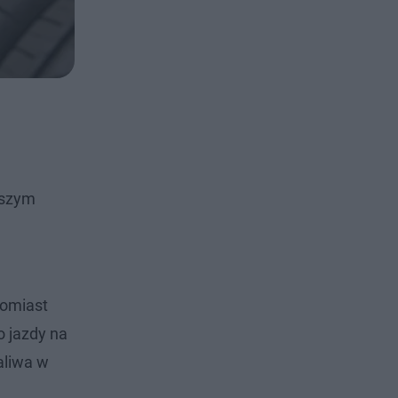
wszym
tomiast
o jazdy na
aliwa w