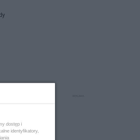
dy
y dostęp i
lne identyfikatory,
iania