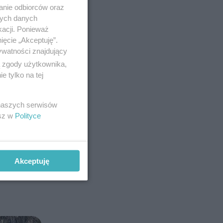
anie odbiorców oraz
nych danych
kacji. Ponieważ
ięcie „Akceptuję”.
ywatności znajdujący
ą zgody użytkownika,
 tylko na tej
e. Pod
 naszych serwisów
esz w
Polityce
 nawet
jbardziej
Akceptuję