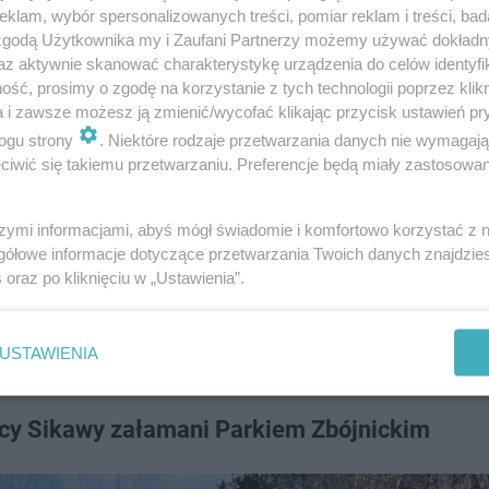
klam, wybór spersonalizowanych treści, pomiar reklam i treści, bad
które urządzenia pobierają prąd nawet …
 zgodą Użytkownika my i Zaufani Partnerzy możemy używać dokład
az aktywnie skanować charakterystykę urządzenia do celów identyfi
ść, prosimy o zgodę na korzystanie z tych technologii poprzez klikn
a i zawsze możesz ją zmienić/wycofać klikając przycisk ustawień pr
ogu strony
. Niektóre rodzaje przetwarzania danych nie wymagaj
iwić się takiemu przetwarzaniu. Preferencje będą miały zastosowanie
ymiany opon z zimowych na letnie są bardzo zróżnicowan
 zapłacimy też za felgę stalową, więcej za aluminiową.
szymi informacjami, abyś mógł świadomie i komfortowo korzystać z
gółowe informacje dotyczące przetwarzania Twoich danych znajdzi
 zaczynający się od
80-90 złotych
, 16'' -
od 100 do 150
s
oraz po kliknięciu w „Ustawienia”.
 feldze aluminiowej 17'', ceny wahają się od
130-140 do
zytę, zorientować się, gdzie są jakie ceny i wybrać tę na
USTAWIENIA
ańcy Sikawy załamani Parkiem Zbójnickim