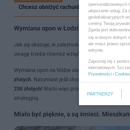
spersonalizowanych re
Chcesz obniżyć rachunki za prąd? Zobacz, 
ulepszanie usług. Za
geolokalizacyjnych or
cenimy Twoją prywatno
Wymiana opon w Łodzi. CENY
Zgoda jest dobrowoln
się w lewym dolnym r
ale masz prawo sprzec
Jak się okazuje, w zależności od serwisu, ceny w
witrynie.
uwagę trzeba również wziąć wielkość opony. Mniej
Zapoznaj się z poniż
internetowych. Szcze
Wymiana opon na feldze aluminiowej 15'' do koszt
Prywatności
i
Cookie
złotych.
Natomiast jeśli chcemy wymienić opony na
250 złotych!
Warto więc przed zapisaniem się na wi
PARTNERZY
atrakcyjną.
Miało być pięknie, a są śmieci. Mieszk