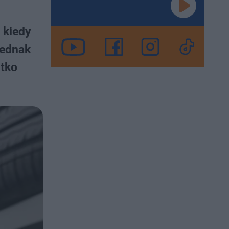
 kiedy
jednak
stko