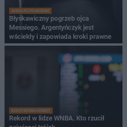
AFERA PO POGRZEBIE
Błyskawiczny pogrzeb ojca
Messiego. Argentyńczyk jest
wściekły i zapowiada kroki prawne
KOSZYKÓWKA KOBIET
Rekord w lidze WNBA. Kto rzucił