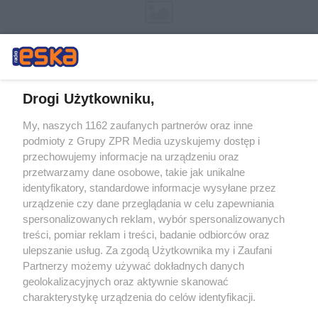
Drogi Użytkowniku,
My, naszych 1162 zaufanych partnerów oraz inne
Żaden utwór zamieszczony w serwisie nie może być powielany i
podmioty z Grupy ZPR Media uzyskujemy dostęp i
rozpowszechniany lub dalej rozpowszechniany w jakikolwiek sposób (w
tym także elektroniczny lub mechaniczny) na jakimkolwiek polu
przechowujemy informacje na urządzeniu oraz
eksploatacji w jakiejkolwiek formie, włącznie z umieszczaniem w
przetwarzamy dane osobowe, takie jak unikalne
Internecie bez pisemnej zgody właściciela praw. Jakiekolwiek użycie lub
identyfikatory, standardowe informacje wysyłane przez
wykorzystanie utworów w całości lub w części z naruszeniem prawa,
tzn. bez właściwej zgody, jest zabronione pod groźbą kary i może być
urządzenie czy dane przeglądania w celu zapewniania
ścigane prawnie.
spersonalizowanych reklam, wybór spersonalizowanych
treści, pomiar reklam i treści, badanie odbiorców oraz
ulepszanie usług. Za zgodą Użytkownika my i Zaufani
Partnerzy możemy używać dokładnych danych
geolokalizacyjnych oraz aktywnie skanować
charakterystykę urządzenia do celów identyfikacji.
Ponieważ cenimy Twoją prywatność, prosimy o zgodę na
O nas