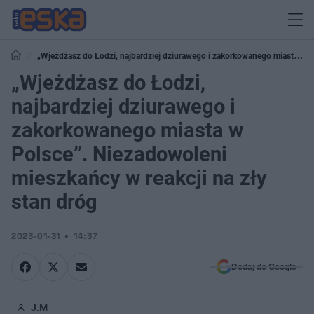
„Wjeżdżasz do Łodzi, najbardziej dziurawego i zakorkowanego miasta w
Polsce”. Niezadowoleni mieszkańcy w reakcji na zły stan dróg
„Wjeżdżasz do Łodzi,
najbardziej dziurawego i
zakorkowanego miasta w
Polsce”. Niezadowoleni
mieszkańcy w reakcji na zły
stan dróg
2023-01-31
14:37
Dodaj do Google
J.M