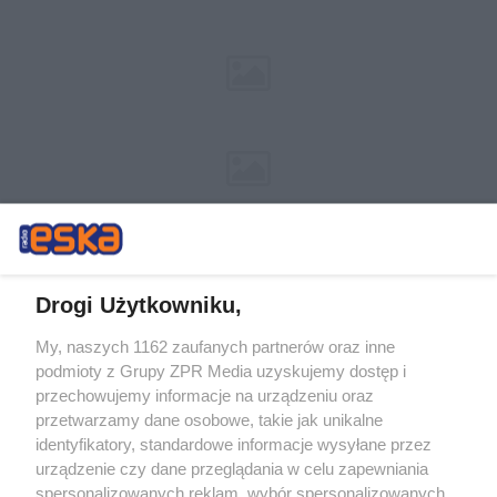
Drogi Użytkowniku,
My, naszych 1162 zaufanych partnerów oraz inne
Żaden utwór zamieszczony w serwisie nie może być powielany i
podmioty z Grupy ZPR Media uzyskujemy dostęp i
rozpowszechniany lub dalej rozpowszechniany w jakikolwiek sposób (w
przechowujemy informacje na urządzeniu oraz
tym także elektroniczny lub mechaniczny) na jakimkolwiek polu
eksploatacji w jakiejkolwiek formie, włącznie z umieszczaniem w
przetwarzamy dane osobowe, takie jak unikalne
Internecie bez pisemnej zgody właściciela praw. Jakiekolwiek użycie lub
identyfikatory, standardowe informacje wysyłane przez
wykorzystanie utworów w całości lub w części z naruszeniem prawa,
tzn. bez właściwej zgody, jest zabronione pod groźbą kary i może być
urządzenie czy dane przeglądania w celu zapewniania
ścigane prawnie.
spersonalizowanych reklam, wybór spersonalizowanych