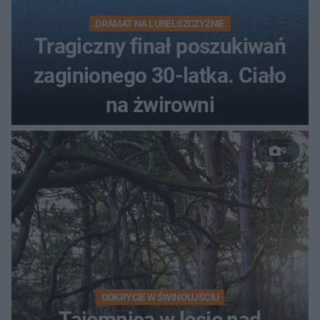
DRAMAT NA LUBELSZCZYŹNIE
Tragiczny finał poszukiwań
zaginionego 30-latka. Ciało
na żwirowni
9
ODKRYCIE W ŚWINOUJŚCIU
Tajemnica w lesie nad