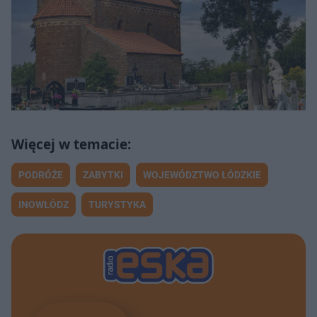
PODRÓŻE
ZABYTKI
WOJEWÓDZTWO ŁÓDZKIE
INOWŁÓDZ
TURYSTYKA