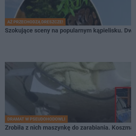
AŻ PRZECHODZĄ DRESZCZE!
Szokujące sceny na popularnym kąpielisku. Dwa p
DRAMAT W PSEUDOHODOWLI
Zrobiła z nich maszynkę do zarabiania. Koszmar