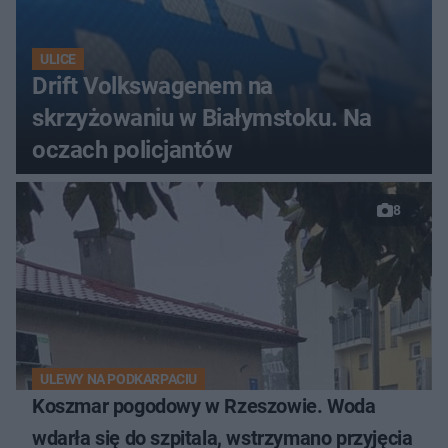
ULICE
Drift Volkswagenem na
skrzyżowaniu w Białymstoku. Na
oczach policjantów
8
ULEWY NA PODKARPACIU
Koszmar pogodowy w Rzeszowie. Woda
wdarła się do szpitala, wstrzymano przyjęcia