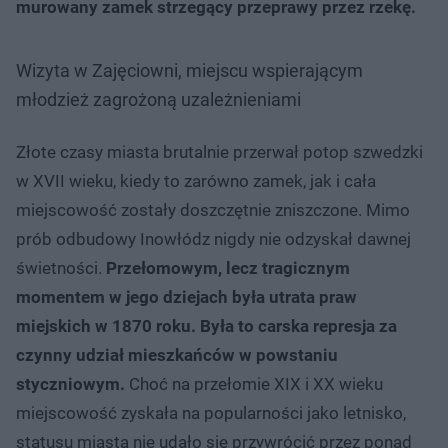
murowany zamek strzegący przeprawy przez rzekę.
Wizyta w Zajęciowni, miejscu wspierającym
młodzież zagrożoną uzależnieniami
Złote czasy miasta brutalnie przerwał potop szwedzki
w XVII wieku, kiedy to zarówno zamek, jak i cała
miejscowość zostały doszczętnie zniszczone. Mimo
prób odbudowy Inowłódz nigdy nie odzyskał dawnej
świetności.
Przełomowym, lecz tragicznym
momentem w jego dziejach była utrata praw
miejskich w 1870 roku. Była to carska represja za
czynny udział mieszkańców w powstaniu
styczniowym.
Choć na przełomie XIX i XX wieku
miejscowość zyskała na popularności jako letnisko,
statusu miasta nie udało się przywrócić przez ponad