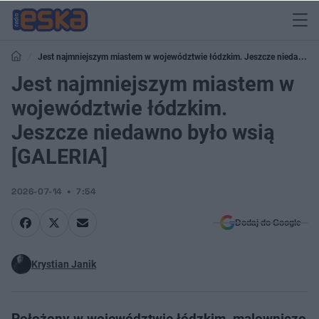
Jest najmniejszym miastem w województwie łódzkim. Jeszcze niedawno
było wsią [GALERIA]
Jest najmniejszym miastem w
województwie łódzkim.
Jeszcze niedawno było wsią
[GALERIA]
2026-07-14
7:54
Dodaj do Google
Krystian Janik
Położony w województwie łódzkim, malowniczo