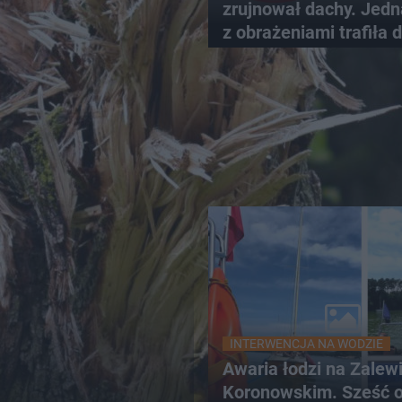
zrujnował dachy. Jed
z obrażeniami trafiła 
szpitala
INTERWENCJA NA WODZIE
Awaria łodzi na Zalew
Koronowskim. Sześć 