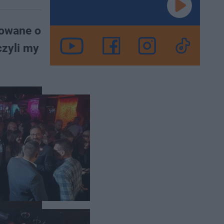
towane o
czyli my