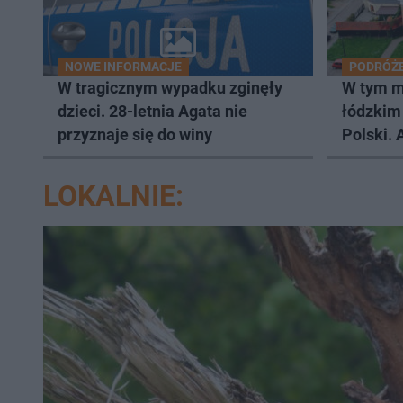
NOWE INFORMACJE
PODRÓŻ
W tragicznym wypadku zginęły
W tym m
dzieci. 28-letnia Agata nie
łódzkim 
przyznaje się do winy
Polski. 
je Now
LOKALNIE: