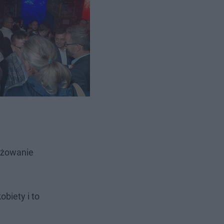
 naszych
t Łodzi. -
ażowanie
obiety i to