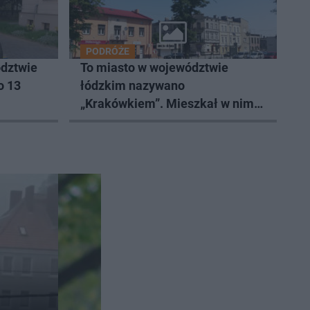
PODRÓŻE
dztwie
To miasto w województwie
o 13
łódzkim nazywano
„Krakówkiem”. Mieszkał w nim
Andrzej Frycz Modrzewski