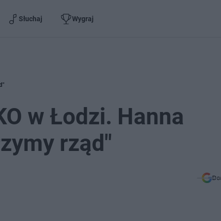
Słuchaj
Wygraj
d"
KO w Łodzi. Hanna
zymy rząd"
Do