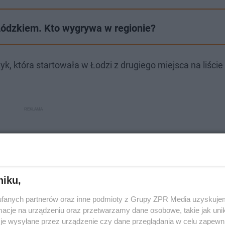
ódzkiem. Kto wygrywa w regionie?
, która startowała w Łodzi z drugiego miejsca na liście 
niku,
fanych partnerów oraz inne podmioty z Grupy ZPR Media uzyskujem
cje na urządzeniu oraz przetwarzamy dane osobowe, takie jak unika
je wysyłane przez urządzenie czy dane przeglądania w celu zapewn