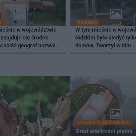
E
PODRÓŻE
ieście w województwie
W tym mieście w wojewó
znajduje się środek
łódzkim było kiedyś tylk
Arabski geograf nazwał
domów. Tworzył w nim
ymgrodem
Władysław Strzemiński
NAWAŁNICA NAD POLSKĄ
Grad wielkości pięści