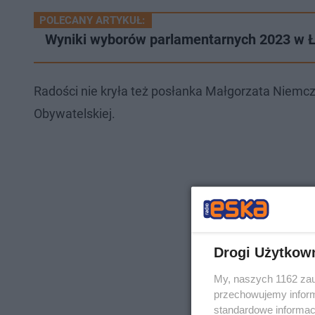
POLECANY ARTYKUŁ:
Wyniki wyborów parlamentarnych 2023 w Ł
Radości nie kryła też posłanka Małgorzata Niemczyk
Obywatelskiej.
Drogi Użytkow
My, naszych 1162 zau
przechowujemy informa
standardowe informac