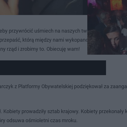
 żeby przywrócić uśmiech na naszych twarzach, spokój w
przepaść, którą między nami wykopano - mówiła prezyden
y rząd i zrobimy to. Obiecuję wam!
rczyk z Platformy Obywatelskiej podziękował za zaang
ł. Kobiety prowadziły sztab krajowy. Kobiety przekonały k
który odsuwa ośmioletni czas mroku.