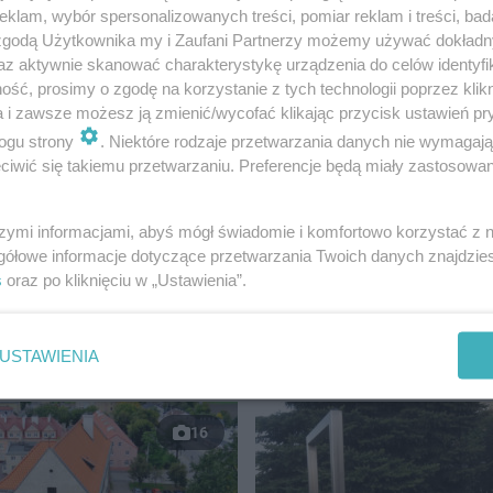
klam, wybór spersonalizowanych treści, pomiar reklam i treści, bad
 zgodą Użytkownika my i Zaufani Partnerzy możemy używać dokład
az aktywnie skanować charakterystykę urządzenia do celów identyfi
ść, prosimy o zgodę na korzystanie z tych technologii poprzez klikn
rośnie i frekwencja, która jest w tej chwili już 73 proc., j
a i zawsze możesz ją zmienić/wycofać klikając przycisk ustawień pr
 248 mandatów wskazuje, że to opozycja będzie tworzyć rz
ogu strony
. Niektóre rodzaje przetwarzania danych nie wymagaj
iwić się takiemu przetwarzaniu. Preferencje będą miały zastosowanie
dzonych przez IPSOS dla TVN, TVP i Polsatu, Prawo i
głosów, drugie miejsce z wynikiem 32,3 proc. zajęła Koal
szymi informacjami, abyś mógł świadomie i komfortowo korzystać z
gółowe informacje dotyczące przetwarzania Twoich danych znajdzi
 Droga zdobywając w naszym woj. 10,5 proc.
s
oraz po kliknięciu w „Ustawienia”.
DŹ
USTAWIENIA
16