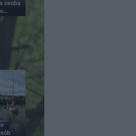
na osoba
do
ie
osób