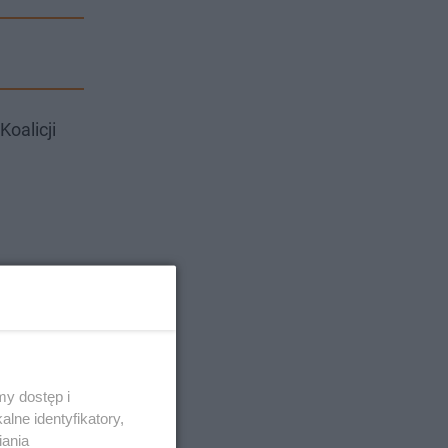
Koalicji
y dostęp i
lne identyfikatory,
iania