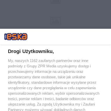
Drogi Użytkowniku,
My, naszych 1162 zaufanych partnerów oraz inne
Żaden utwór zamieszczony w serwisie nie może być powielany i
podmioty z Grupy ZPR Media uzyskujemy dostęp i
rozpowszechniany lub dalej rozpowszechniany w jakikolwiek sposób (w
tym także elektroniczny lub mechaniczny) na jakimkolwiek polu
przechowujemy informacje na urządzeniu oraz
eksploatacji w jakiejkolwiek formie, włącznie z umieszczaniem w
przetwarzamy dane osobowe, takie jak unikalne
Internecie bez pisemnej zgody właściciela praw. Jakiekolwiek użycie lub
identyfikatory, standardowe informacje wysyłane przez
wykorzystanie utworów w całości lub w części z naruszeniem prawa,
tzn. bez właściwej zgody, jest zabronione pod groźbą kary i może być
urządzenie czy dane przeglądania w celu zapewniania
ścigane prawnie.
spersonalizowanych reklam, wybór spersonalizowanych
treści, pomiar reklam i treści, badanie odbiorców oraz
ulepszanie usług. Za zgodą Użytkownika my i Zaufani
Partnerzy możemy używać dokładnych danych