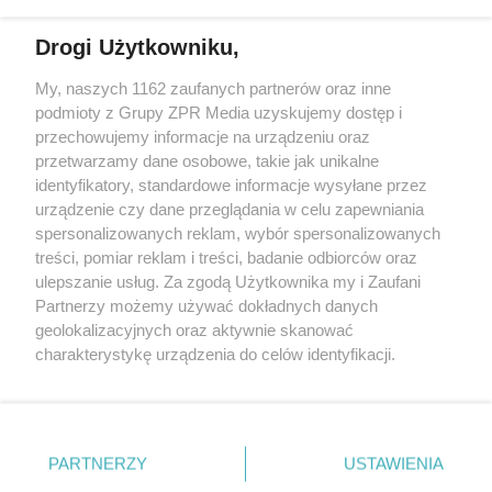
Drogi Użytkowniku,
My, naszych 1162 zaufanych partnerów oraz inne
Żaden utwór zamieszczony w serwisie nie może być powielany i
podmioty z Grupy ZPR Media uzyskujemy dostęp i
rozpowszechniany lub dalej rozpowszechniany w jakikolwiek sposób (w
tym także elektroniczny lub mechaniczny) na jakimkolwiek polu
przechowujemy informacje na urządzeniu oraz
eksploatacji w jakiejkolwiek formie, włącznie z umieszczaniem w
przetwarzamy dane osobowe, takie jak unikalne
Internecie bez pisemnej zgody właściciela praw. Jakiekolwiek użycie lub
identyfikatory, standardowe informacje wysyłane przez
wykorzystanie utworów w całości lub w części z naruszeniem prawa,
tzn. bez właściwej zgody, jest zabronione pod groźbą kary i może być
urządzenie czy dane przeglądania w celu zapewniania
ścigane prawnie.
spersonalizowanych reklam, wybór spersonalizowanych
treści, pomiar reklam i treści, badanie odbiorców oraz
ulepszanie usług. Za zgodą Użytkownika my i Zaufani
Partnerzy możemy używać dokładnych danych
geolokalizacyjnych oraz aktywnie skanować
charakterystykę urządzenia do celów identyfikacji.
Ponieważ cenimy Twoją prywatność, prosimy o zgodę na
O nas
korzystanie z tych technologii poprzez kliknięcie
Informacje prawne
„Akceptuję”. Zgoda jest dobrowolna i zawsze możesz ją
zmienić/wycofać klikając przycisk ustawień prywatności
PARTNERZY
USTAWIENIA
Nasze serwisy
znajdujący się w lewym dolnym rogu strony
. Niektóre