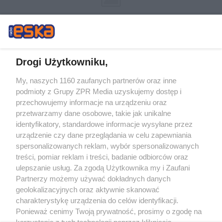
Drogi Użytkowniku,
My, naszych 1160 zaufanych partnerów oraz inne
Żaden utwór zamieszczony w serwisie nie może być powielany i
podmioty z Grupy ZPR Media uzyskujemy dostęp i
rozpowszechniany lub dalej rozpowszechniany w jakikolwiek sposób (w
tym także elektroniczny lub mechaniczny) na jakimkolwiek polu
przechowujemy informacje na urządzeniu oraz
eksploatacji w jakiejkolwiek formie, włącznie z umieszczaniem w Internecie
przetwarzamy dane osobowe, takie jak unikalne
bez pisemnej zgody właściciela praw. Jakiekolwiek użycie lub
wykorzystanie utworów w całości lub w części z naruszeniem prawa, tzn.
identyfikatory, standardowe informacje wysyłane przez
bez właściwej zgody, jest zabronione pod groźbą kary i może być ścigane
urządzenie czy dane przeglądania w celu zapewniania
prawnie.
spersonalizowanych reklam, wybór spersonalizowanych
treści, pomiar reklam i treści, badanie odbiorców oraz
ulepszanie usług. Za zgodą Użytkownika my i Zaufani
Partnerzy możemy używać dokładnych danych
geolokalizacyjnych oraz aktywnie skanować
charakterystykę urządzenia do celów identyfikacji.
O nas
Ponieważ cenimy Twoją prywatność, prosimy o zgodę na
korzystanie z tych technologii poprzez kliknięcie