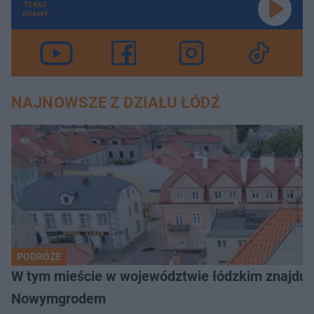
TERAZ
GRAMY
NAJNOWSZE Z DZIAŁU ŁÓDŹ
PODRÓŻE
W tym mieście w województwie łódzkim znajduje 
Nowymgrodem