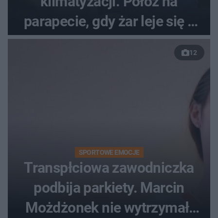
klimatyzacji. Połóż na
parapecie, gdy żar leje się z
nieba
12
SPORTOWE EMOCJE
Transpłciowa zawodniczka
podbija parkiety. Marcin
Możdżonek nie wytrzymał: