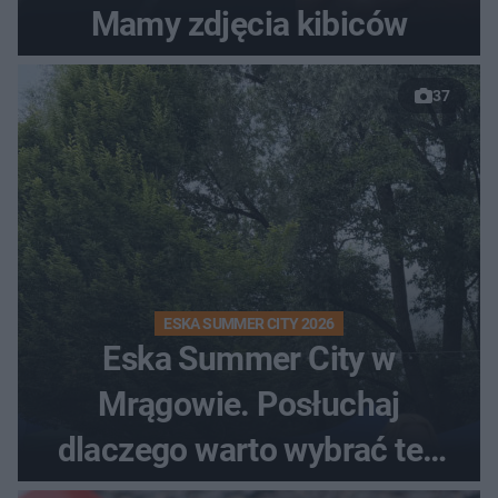
Mamy zdjęcia kibiców
37
ESKA SUMMER CITY 2026
Eska Summer City w
Mrągowie. Posłuchaj
dlaczego warto wybrać ten
kierunek na urlop!