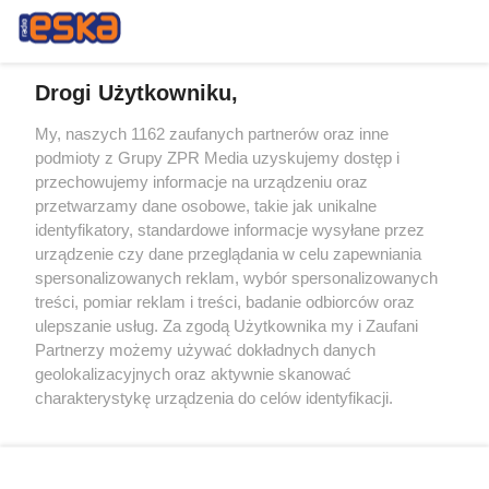
Drogi Użytkowniku,
My, naszych 1162 zaufanych partnerów oraz inne
Żaden utwór zamieszczony w serwisie nie może być powielany i
podmioty z Grupy ZPR Media uzyskujemy dostęp i
rozpowszechniany lub dalej rozpowszechniany w jakikolwiek sposób (w
tym także elektroniczny lub mechaniczny) na jakimkolwiek polu
przechowujemy informacje na urządzeniu oraz
eksploatacji w jakiejkolwiek formie, włącznie z umieszczaniem w
przetwarzamy dane osobowe, takie jak unikalne
Internecie bez pisemnej zgody właściciela praw. Jakiekolwiek użycie lub
identyfikatory, standardowe informacje wysyłane przez
wykorzystanie utworów w całości lub w części z naruszeniem prawa,
tzn. bez właściwej zgody, jest zabronione pod groźbą kary i może być
urządzenie czy dane przeglądania w celu zapewniania
ścigane prawnie.
spersonalizowanych reklam, wybór spersonalizowanych
treści, pomiar reklam i treści, badanie odbiorców oraz
ulepszanie usług. Za zgodą Użytkownika my i Zaufani
Partnerzy możemy używać dokładnych danych
geolokalizacyjnych oraz aktywnie skanować
charakterystykę urządzenia do celów identyfikacji.
Ponieważ cenimy Twoją prywatność, prosimy o zgodę na
O nas
korzystanie z tych technologii poprzez kliknięcie
Informacje prawne
„Akceptuję”. Zgoda jest dobrowolna i zawsze możesz ją