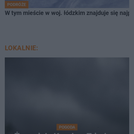
PODRÓŻE
W tym mieście w woj. łódzkim znajduje się najpię
LOKALNIE:
POGODA