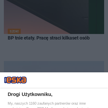
SZOK!
BP tnie etaty. Pracę straci kilkaset osób
Drogi Użytkowniku,
My, naszych 1160 zaufanych partnerów oraz inne