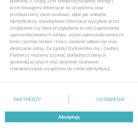
podmioty z Grupy ZPR Media uzyskujemy dostęp i
NIETYPOWA INTERWENCJA
przechowujemy informacje na urządzeniu oraz
Kobieta rodziła na stacji paliw. Policjant
przetwarzamy dane osobowe, takie jak unikalne
odebrał poród. "Paliwo za darmo lub 50 %!"
identyfikatory, standardowe informacje wysyłane przez
urządzenie czy dane przeglądania w celu zapewniania
spersonalizowanych reklam, wybór spersonalizowanych
treści, pomiar reklam i treści, badanie odbiorców oraz
NAJNOWSZE NEWSY:
ulepszanie usług. Za zgodą Użytkownika my i Zaufani
Partnerzy możemy używać dokładnych danych
geolokalizacyjnych oraz aktywnie skanować
5
charakterystykę urządzenia do celów identyfikacji.
Ponieważ cenimy Twoją prywatność, prosimy o zgodę na
korzystanie z tych technologii poprzez kliknięcie
„Akceptuję”. Zgoda jest dobrowolna i zawsze możesz ją
zmienić/wycofać klikając przycisk ustawień prywatności
PARTNERZY
USTAWIENIA
znajdujący się w lewym dolnym rogu strony
. Niektóre
rodzaje przetwarzania danych nie wymagają zgody
Akceptuję
użytkownika, ale masz prawo sprzeciwić się takiemu
przetwarzaniu. Preferencje będą miały zastosowanie tylko
TEST OSOBOWOŚCI
na tej witrynie.
Psychotest. Wybierz jeden