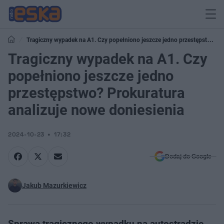
Tragiczny wypadek na A1. Czy popełniono jeszcze jedno przestępstwo?
Prokuratura analizuje nowe doniesienia
Tragiczny wypadek na A1. Czy
popełniono jeszcze jedno
przestępstwo? Prokuratura
analizuje nowe doniesienia
2024-10-23
17:32
Dodaj do Google
Jakub Mazurkiewicz
Sprawa tragicznego wypadku na autostradzie