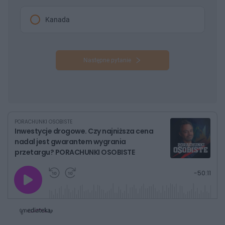
Kanada
Następne pytanie
PORACHUNKI OSOBISTE
Inwestycje drogowe. Czy najniższa cena
nadal jest gwarantem wygrania
przetargu? PORACHUNKI OSOBISTE
G
P
P
P
-
50:11
r
r
r
o
a
z
z
j
z
e
e
w
w
o
i
i
s
ń
ń
t
1
1