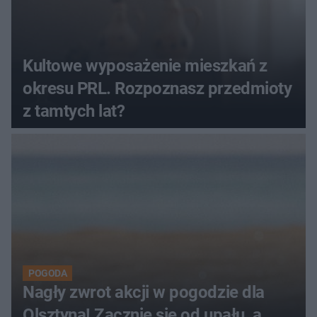
Kultowe wyposażenie mieszkań z
okresu PRL. Rozpoznasz przedmioty
z tamtych lat?
POGODA
Nagły zwrot akcji w pogodzie dla
Olsztyna! Zacznie się od upału, a