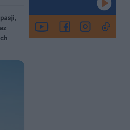
pasji,
raz
ich