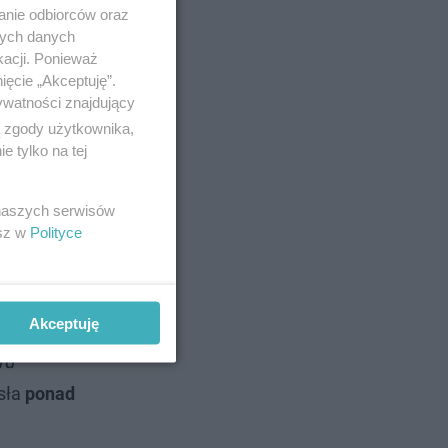
anie odbiorców oraz
nych danych
kacji. Ponieważ
ięcie „Akceptuję”.
ywatności znajdujący
ą zgody użytkownika,
 tylko na tej
 naszych serwisów
esz w
Polityce
Akceptuję
rd"
sła
ponad