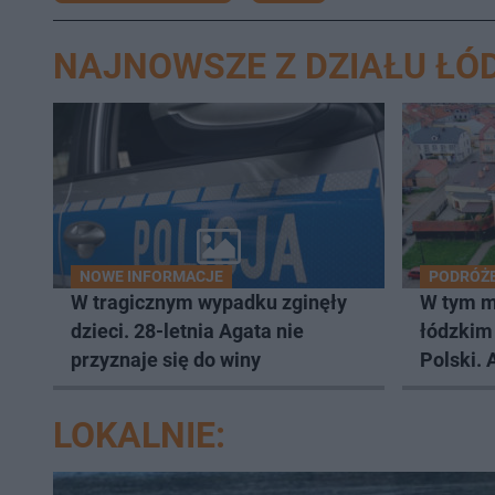
NAJNOWSZE Z DZIAŁU ŁÓ
NOWE INFORMACJE
PODRÓŻ
W tragicznym wypadku zginęły
W tym m
dzieci. 28-letnia Agata nie
łódzkim 
przyznaje się do winy
Polski. 
je Now
LOKALNIE: