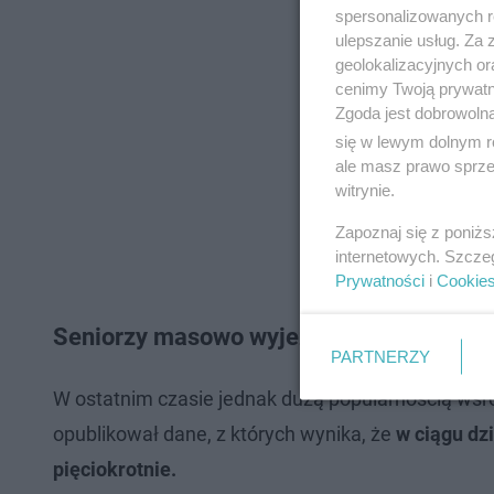
spersonalizowanych re
ulepszanie usług. Za
geolokalizacyjnych or
cenimy Twoją prywatno
Zgoda jest dobrowoln
się w lewym dolnym r
ale masz prawo sprzec
witrynie.
Zapoznaj się z poniż
internetowych. Szcze
Prywatności
i
Cookie
Seniorzy masowo wyjeżdżają do Portugali
PARTNERZY
W ostatnim czasie jednak dużą popularnością wśró
opublikował dane, z których wynika, że
w ciągu dzi
pięciokrotnie.