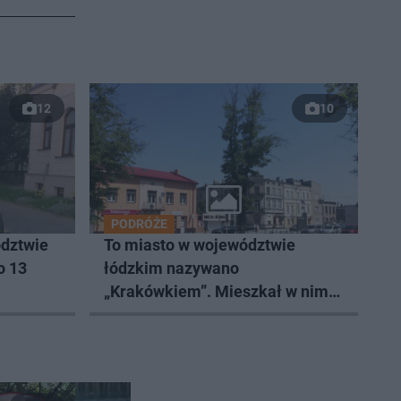
12
10
PODRÓŻE
dztwie
To miasto w województwie
o 13
łódzkim nazywano
„Krakówkiem”. Mieszkał w nim
Andrzej Frycz Modrzewski