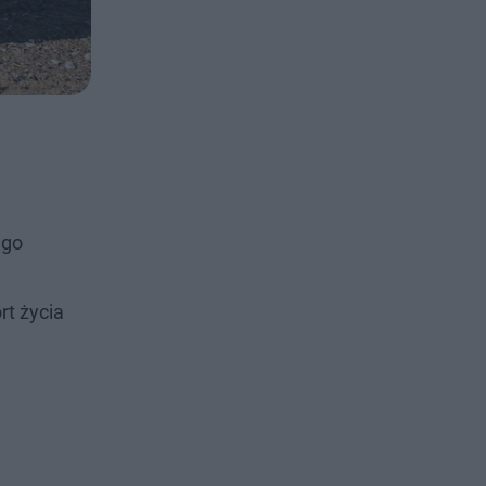
ego
t życia