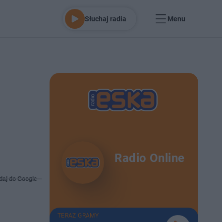
Słuchaj radia
Menu
ą
Radio Online
daj do Google
TERAZ GRAMY