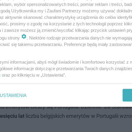
klam, wybór spersonalizowanych treści, pomiar reklam i treści, bad
 zgodą Użytkownika my i Zaufani Partnerzy możemy używać dokład
az aktywnie skanować charakterystykę urządzenia do celów identyfi
ść, prosimy o zgodę na korzystanie z tych technologii poprzez klikn
a i zawsze możesz ją zmienić/wycofać klikając przycisk ustawień pr
ogu strony
. Niektóre rodzaje przetwarzania danych nie wymagaj
iwić się takiemu przetwarzaniu. Preferencje będą miały zastosowanie
szymi informacjami, abyś mógł świadomie i komfortowo korzystać z
gółowe informacje dotyczące przetwarzania Twoich danych znajdzi
s
oraz po kliknięciu w „Ustawienia”.
i. "Raj dla emerytów"
USTAWIENIA
d emerytów cieszy się Portugalia. Dziennik
"De Standaa
esięciu lat
liczba belgijskich emerytów w Portugalii wzro