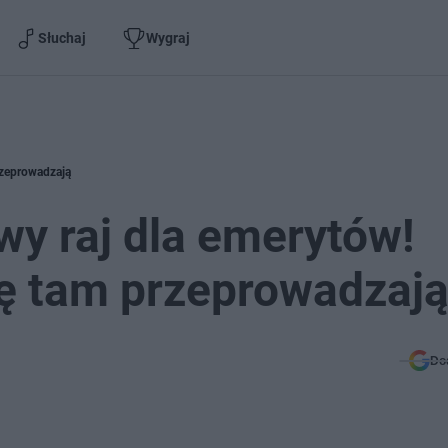
Słuchaj
Wygraj
przeprowadzają
wy raj dla emerytów!
ię tam przeprowadzaj
Do