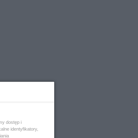
y dostęp i
lne identyfikatory,
iania