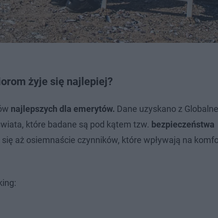
orom żyje się najlepiej?
jów
najlepszych dla emerytów.
Dane uzyskano z Globaln
 świata, które badane są pod kątem tzw.
bezpieczeństwa
ię aż osiemnaście czynników, które wpływają na komfor
king: