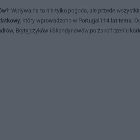
orów?
Wpływa na to nie tylko pogoda, ale przede wszystk
datkowy
, który wprowadzono w Portugalii
14 lat temu
. O
ndrów, Brytyjczyków i Skandynawów po zakończeniu kari