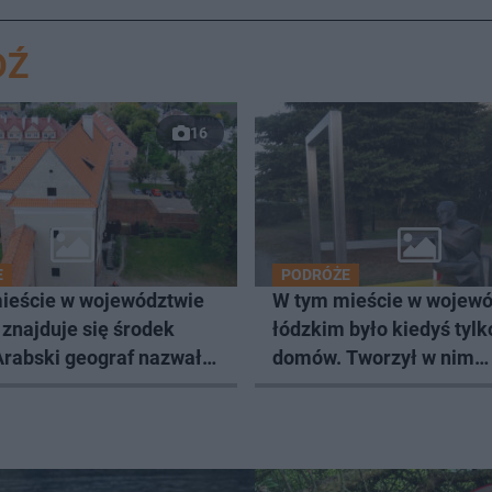
DŹ
16
E
PODRÓŻE
ieście w województwie
W tym mieście w wojewó
znajduje się środek
łódzkim było kiedyś tylk
Arabski geograf nazwał
domów. Tworzył w nim
ymgrodem
Władysław Strzemiński