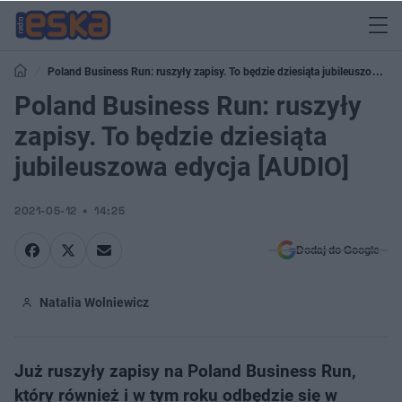
Poland Business Run: ruszyły zapisy. ​To będzie dziesiąta jubileuszowa
edycja [AUDIO]
Poland Business Run: ruszyły
zapisy. ​To będzie dziesiąta
jubileuszowa edycja [AUDIO]
2021-05-12
14:25
Dodaj do Google
Natalia Wolniewicz
Już ruszyły zapisy na Poland Business Run,
który również i w tym roku odbędzie się w