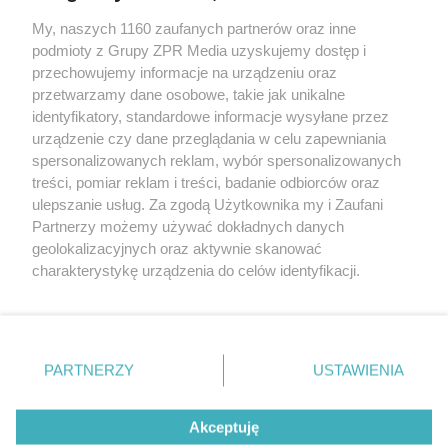
My, naszych 1160 zaufanych partnerów oraz inne
Żaden utwór zamieszczony w serwisie nie może być powielany i
podmioty z Grupy ZPR Media uzyskujemy dostęp i
rozpowszechniany lub dalej rozpowszechniany w jakikolwiek sposób (w
przechowujemy informacje na urządzeniu oraz
tym także elektroniczny lub mechaniczny) na jakimkolwiek polu
eksploatacji w jakiejkolwiek formie, włącznie z umieszczaniem w
przetwarzamy dane osobowe, takie jak unikalne
Internecie bez pisemnej zgody właściciela praw. Jakiekolwiek użycie lub
identyfikatory, standardowe informacje wysyłane przez
wykorzystanie utworów w całości lub w części z naruszeniem prawa,
tzn. bez właściwej zgody, jest zabronione pod groźbą kary i może być
urządzenie czy dane przeglądania w celu zapewniania
ścigane prawnie.
spersonalizowanych reklam, wybór spersonalizowanych
treści, pomiar reklam i treści, badanie odbiorców oraz
ulepszanie usług. Za zgodą Użytkownika my i Zaufani
Partnerzy możemy używać dokładnych danych
geolokalizacyjnych oraz aktywnie skanować
charakterystykę urządzenia do celów identyfikacji.
Ponieważ cenimy Twoją prywatność, prosimy o zgodę na
O nas
korzystanie z tych technologii poprzez kliknięcie
Informacje prawne
„Akceptuję”. Zgoda jest dobrowolna i zawsze możesz ją
zmienić/wycofać klikając przycisk ustawień prywatności
PARTNERZY
USTAWIENIA
Nasze serwisy
znajdujący się w lewym dolnym rogu strony
. Niektóre
rodzaje przetwarzania danych nie wymagają zgody
© 2026 Grupa ZPR Media
Akceptuję
użytkownika, ale masz prawo sprzeciwić się takiemu