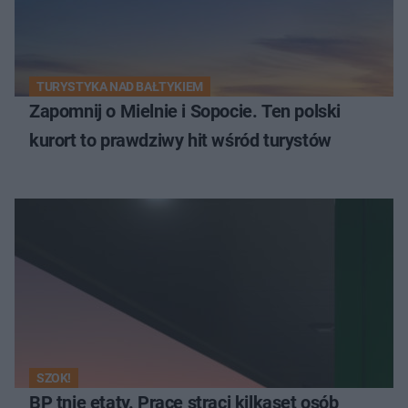
TURYSTYKA NAD BAŁTYKIEM
Zapomnij o Mielnie i Sopocie. Ten polski
kurort to prawdziwy hit wśród turystów
SZOK!
BP tnie etaty. Pracę straci kilkaset osób