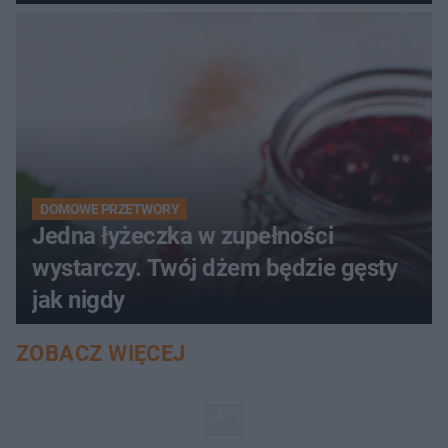
pociemniałą biżuterię
DOMOWE PRZETWORY
Jedna łyżeczka w zupełności
wystarczy. Twój dżem będzie gęsty
jak nigdy
ZOBACZ WIĘCEJ