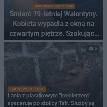
TRAGEDIA WE WROCŁAWIU
Śmierć 19-letniej Walentyny.
Kobieta wypadła z okna na
czwartym piętrze. Szokujące
nagranie trafiło do sieci
10
ZWIERZĘ W POTRZASKU
Łania z plastikowym "kołnierzem"
spaceruje po stolicy Tatr. Służby są