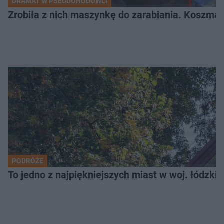
DRAMAT W PSEUDOHODOWLI
Zrobiła z nich maszynkę do zarabiania. Koszmar
PODRÓŻE
To jedno z najpiękniejszych miast w woj. łódzk