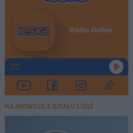
Radio Online
TERAZ
GRAMY
NAJNOWSZE Z DZIAŁU ŁÓDŹ