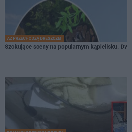
AŻ PRZECHODZĄ DRESZCZE!
Szokujące sceny na popularnym kąpielisku. Dwa p