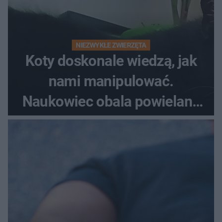
NIEZWYKŁE ZWIERZĘTA
Koty doskonale wiedzą, jak
nami manipulować.
Naukowiec obala powielane
od lat mity na ich temat