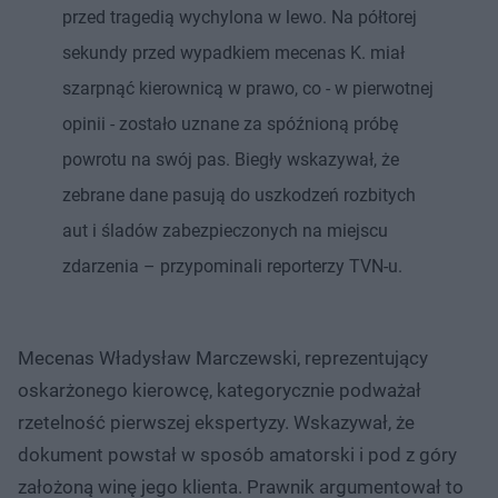
przed tragedią wychylona w lewo. Na półtorej
sekundy przed wypadkiem mecenas K. miał
szarpnąć kierownicą w prawo, co - w pierwotnej
opinii - zostało uznane za spóźnioną próbę
powrotu na swój pas. Biegły wskazywał, że
zebrane dane pasują do uszkodzeń rozbitych
aut i śladów zabezpieczonych na miejscu
zdarzenia – przypominali reporterzy TVN-u.
Mecenas Władysław Marczewski, reprezentujący
oskarżonego kierowcę, kategorycznie podważał
rzetelność pierwszej ekspertyzy. Wskazywał, że
dokument powstał w sposób amatorski i pod z góry
założoną winę jego klienta. Prawnik argumentował to