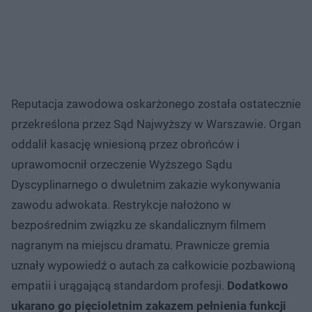
Reputacja zawodowa oskarżonego została ostatecznie
przekreślona przez Sąd Najwyższy w Warszawie. Organ
oddalił kasację wniesioną przez obrońców i
uprawomocnił orzeczenie Wyższego Sądu
Dyscyplinarnego o dwuletnim zakazie wykonywania
zawodu adwokata. Restrykcje nałożono w
bezpośrednim związku ze skandalicznym filmem
nagranym na miejscu dramatu. Prawnicze gremia
uznały wypowiedź o autach za całkowicie pozbawioną
empatii i urągającą standardom profesji.
Dodatkowo
ukarano go pięcioletnim zakazem pełnienia funkcji