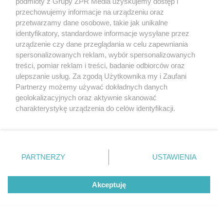
podmioty z Grupy ZPR Media uzyskujemy dostęp i
to nabrało mocy prawnej. Gdy sąd ostatecznie odrzucił
przechowujemy informacje na urządzeniu oraz
przetwarzamy dane osobowe, takie jak unikalne
wniosek o zastosowanie systemu opasek dozoru
identyfikatory, standardowe informacje wysyłane przez
elektronicznego, zdesperowany prawnik zniknął z
urządzenie czy dane przeglądania w celu zapewniania
radarów służb. Jego ucieczka zakończyła się w maju
spersonalizowanych reklam, wybór spersonalizowanych
treści, pomiar reklam i treści, badanie odbiorców oraz
2026 roku, gdy wpadł w ręce śledczych.
ulepszanie usług. Za zgodą Użytkownika my i Zaufani
Funkcjonariusze relacjonowali, że 46-latek przeżył
Partnerzy możemy używać dokładnych danych
ogromny szok na widok radiowozów i zrezygnował z
geolokalizacyjnych oraz aktywnie skanować
charakterystykę urządzenia do celów identyfikacji.
jakiejkolwiek szarpaniny.
Mężczyzna naiwnie wierzył,
Ponieważ cenimy Twoją prywatność, prosimy o zgodę na
że regularne przeprowadzki zagwarantują mu
korzystanie z tych technologii poprzez kliknięcie
całkowitą bezkarność
. Zasądzony wyrok
„Akceptuję”. Zgoda jest dobrowolna i zawsze możesz ją
zmienić/wycofać klikając przycisk ustawień prywatności
półtorarocznego pozbawienia wolności skazany
PARTNERZY
USTAWIENIA
znajdujący się w lewym dolnym rogu strony
. Niektóre
odbywa za więziennymi murami.
rodzaje przetwarzania danych nie wymagają zgody
Akceptuję
użytkownika, ale masz prawo sprzeciwić się takiemu
przetwarzaniu. Preferencje będą miały zastosowanie tylko
na tej witrynie.