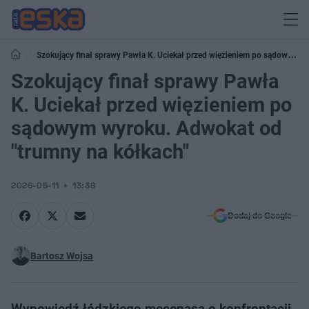
Szokujący finał sprawy Pawła K. Uciekał przed więzieniem po sądowym
wyroku. Adwokat od "trumny na kółkach"
Szokujący finał sprawy Pawła
K. Uciekał przed więzieniem po
sądowym wyroku. Adwokat od
"trumny na kółkach"
2026-05-11
13:38
Dodaj do Google
Bartosz Wojsa
Wypowiedź łódzkiego mecenasa o konfrontacji