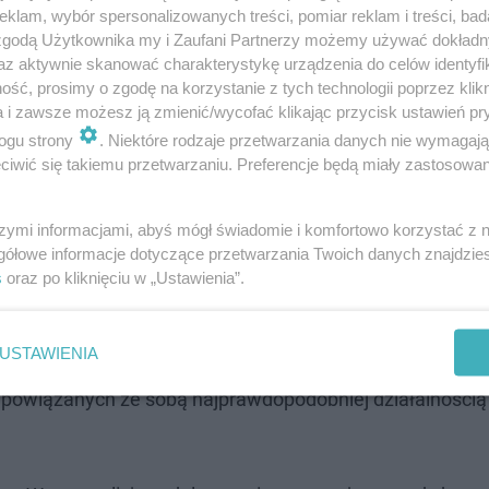
klam, wybór spersonalizowanych treści, pomiar reklam i treści, bad
 zgodą Użytkownika my i Zaufani Partnerzy możemy używać dokład
az aktywnie skanować charakterystykę urządzenia do celów identyfi
. Jest szósty zatrzymany. "Posługiwał …
ść, prosimy o zgodę na korzystanie z tych technologii poprzez klikn
a i zawsze możesz ją zmienić/wycofać klikając przycisk ustawień pr
ogu strony
. Niektóre rodzaje przetwarzania danych nie wymagaj
eniem granic odpowiedzialności; 25-latkowi grozi teraz k
iwić się takiemu przetwarzaniu. Preferencje będą miały zastosowanie
ałych podejrzanych podejmowane będą prawdopodobnie w
szymi informacjami, abyś mógł świadomie i komfortowo korzystać z
gółowe informacje dotyczące przetwarzania Twoich danych znajdzi
s
oraz po kliknięciu w „Ustawienia”.
wej przy ul. Rokicińskiej Prokuratura Okręgowa w Łodzi
w wieku od 25 do 45 lat. Pięciu z nich odpowie za udzia
USTAWIENIA
roń palna, łom, miotacze gazowe i maczeta. Według org
p powiązanych ze sobą najprawdopodobniej działalnością