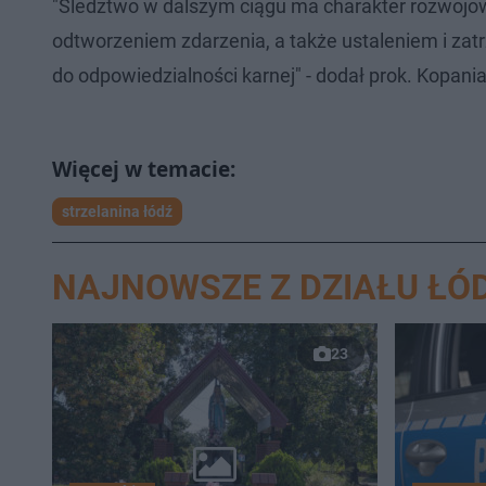
"Śledztwo w dalszym ciągu ma charakter rozwojow
odtworzeniem zdarzenia, a także ustaleniem i zat
do odpowiedzialności karnej" - dodał prok. Kopania
strzelanina łódź
NAJNOWSZE Z DZIAŁU ŁÓ
23