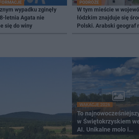
NFORMACJE
PODRÓŻE
cznym wypadku zginęły
W tym mieście w wojewó
28-letnia Agata nie
łódzkim znajduje się śr
e się do winy
Polski. Arabski geograf
je Nowymgrodem
WAKACJE 2026
To najnowocześniejsz
w Świętokrzyskiem w
AI. Unikalne molo i
promenada