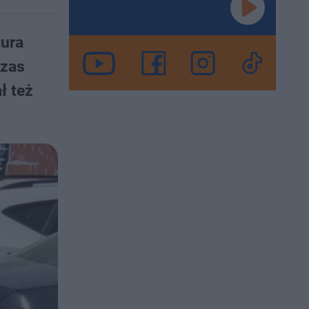
tura
czas
ł też