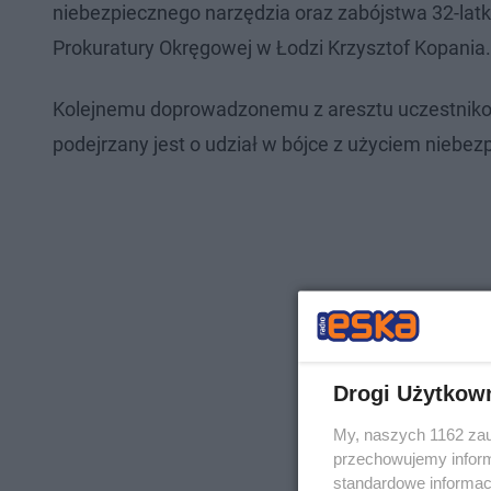
niebezpiecznego narzędzia oraz zabójstwa 32-latk
Prokuratury Okręgowej w Łodzi Krzysztof Kopania.
Kolejnemu doprowadzonemu z aresztu uczestnikowi
podejrzany jest o udział w bójce z użyciem niebez
Drogi Użytkow
My, naszych 1162 zau
przechowujemy informa
standardowe informac