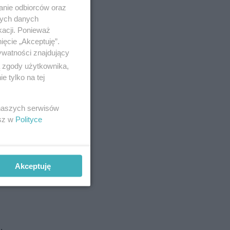
anie odbiorców oraz
nych danych
kacji. Ponieważ
ięcie „Akceptuję”.
ywatności znajdujący
ą zgody użytkownika,
ara do 10
 tylko na tej
 naszych serwisów
esz w
Polityce
ł w bójce
Akceptuję
anów