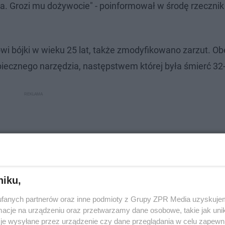
a. Grozi mu dożywocie" - poinformował w środę rzecznik
 bójki w wieku 25 lat, także zmodyfikowano zarzut. Ob
piecznego narzędzia, następstwem której była śmierć 32-
niku,
fanych partnerów oraz inne podmioty z Grupy ZPR Media uzyskujem
cje na urządzeniu oraz przetwarzamy dane osobowe, takie jak unika
je wysyłane przez urządzenie czy dane przeglądania w celu zapewn