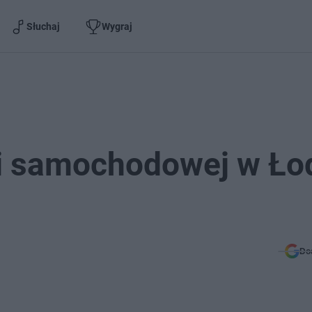
Słuchaj
Wygraj
i samochodowej w Łod
Do