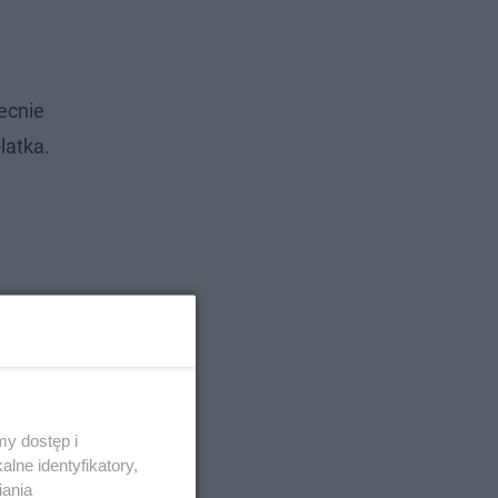
ecnie
latka.
y dostęp i
lne identyfikatory,
iania