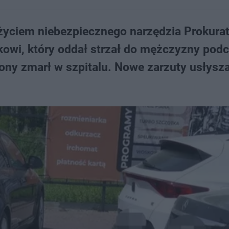
użyciem niebezpiecznego narzędzia Prokura
kowi, który oddał strzał do mężczyzny pod
ny zmarł w szpitalu. Nowe zarzuty usłysza