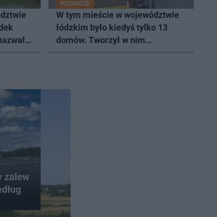
PODRÓŻE
dztwie
W tym mieście w województwie
odek
łódzkim było kiedyś tylko 13
 nazwał
domów. Tworzył w nim
Władysław Strzemiński
y zalew
edług