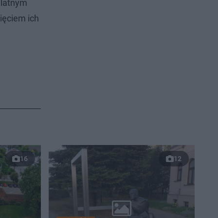
ulatnym
ięciem ich
16
12