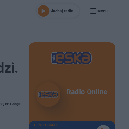
Słuchaj radia
Menu
zi.
Radio Online
daj do Google
TERAZ GRAMY