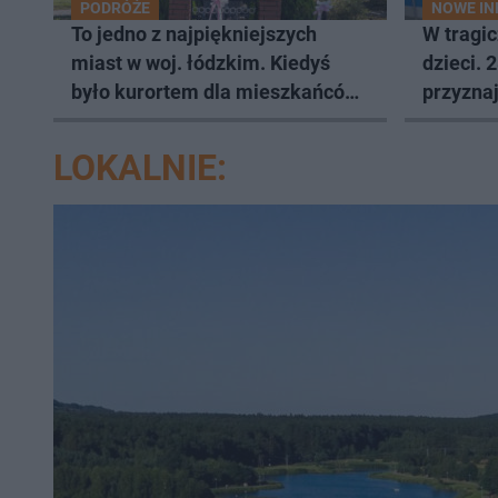
PODRÓŻE
NOWE I
To jedno z najpiękniejszych
W tragi
miast w woj. łódzkim. Kiedyś
dzieci. 
było kurortem dla mieszkańców
przyznaj
Łodzi
LOKALNIE: