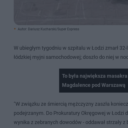
Autor: Dariusz Kucharski/Super Express
W ubiegłym tygodniu w szpitalu w Łodzi zmarł 32-lat
łódzkiej myjni samochodowej; doszło do niej w noc
To była największa masakra w
Magdalence pod Warszawą
"W związku ze śmiercią mężczyzny zaszła koniec
podejrzanym. Do Prokuratury Okręgowej w Łodzi d
wynika z zebranych dowodów - oddawał strzały z b