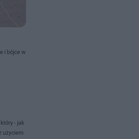
e i bójce w
tóry - jak
 z użyciem