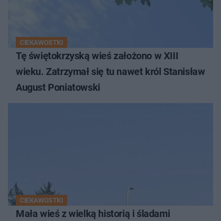
CIEKAWOSTKI
Tę świętokrzyską wieś założono w XIII
wieku. Zatrzymał się tu nawet król Stanisław
August Poniatowski
CIEKAWOSTKI
Mała wieś z wielką historią i śladami