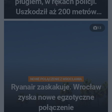
pługiem, w rękach policji.
Uszkodził aż 200 metrów
nowej drogi
13
NOWE POŁĄCZENIE Z WROCŁAWIA
Ryanair zaskakuje. Wrocław
zyska nowe egzotyczne
połączenie