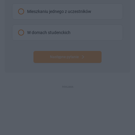
Mieszkaniu jednego z uczestników
W domach studenckich
Następne pytanie