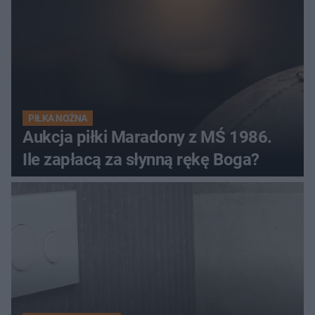
PIŁKA NOŻNA
Aukcja piłki Maradony z MŚ 1986.
Ile zapłacą za słynną rękę Boga?