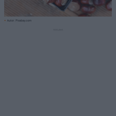
Autor: Pixabay.com