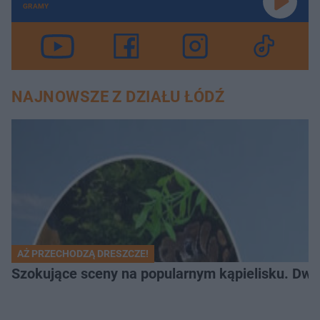
GRAMY
NAJNOWSZE Z DZIAŁU ŁÓDŹ
AŻ PRZECHODZĄ DRESZCZE!
Szokujące sceny na popularnym kąpielisku. Dwa p