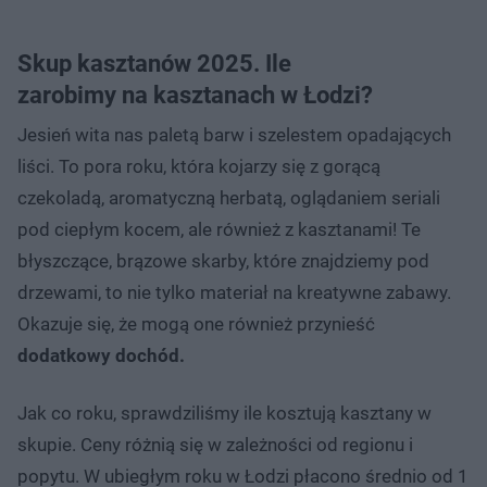
Skup kasztanów 2025. Ile
zarobimy na kasztanach w Łodzi?
Jesień wita nas paletą barw i szelestem opadających
liści. To pora roku, która kojarzy się z gorącą
czekoladą, aromatyczną herbatą, oglądaniem seriali
pod ciepłym kocem, ale również z kasztanami! Te
błyszczące, brązowe skarby, które znajdziemy pod
drzewami, to nie tylko materiał na kreatywne zabawy.
Okazuje się, że mogą one również przynieść
dodatkowy dochód.
Jak co roku, sprawdziliśmy ile kosztują kasztany w
skupie. Ceny różnią się w zależności od regionu i
popytu. W ubiegłym roku w Łodzi płacono średnio od 1