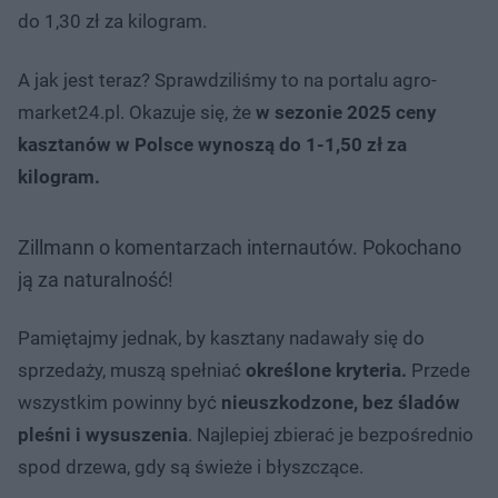
do 1,30 zł za kilogram.
A jak jest teraz? Sprawdziliśmy to na portalu agro-
market24.pl. Okazuje się, że
w sezonie 2025 ceny
kasztanów w Polsce wynoszą do 1-1,50 zł za
kilogram.
Zillmann o komentarzach internautów. Pokochano
ją za naturalność!
Pamiętajmy jednak, by kasztany nadawały się do
sprzedaży, muszą spełniać
określone kryteria.
Przede
wszystkim powinny być
nieuszkodzone, bez śladów
pleśni i wysuszenia
. Najlepiej zbierać je bezpośrednio
spod drzewa, gdy są świeże i błyszczące.