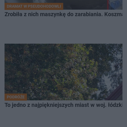
DRAMAT W PSEUDOHODOWLI
Zrobiła z nich maszynkę do zarabiania. Koszmar
PODRÓŻE
To jedno z najpiękniejszych miast w woj. łódzk