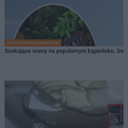
AŻ PRZECHODZĄ DRESZCZE!
Szokujące sceny na popularnym kąpielisku. Dwa p