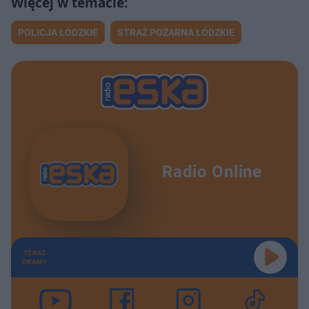
ł
z
a
u
o
s
d
POLICJA ŁÓDZKIE
STRAŻ POŻARNA ŁÓDZKIE
u
Â
Radio Online
TERAZ
GRAMY