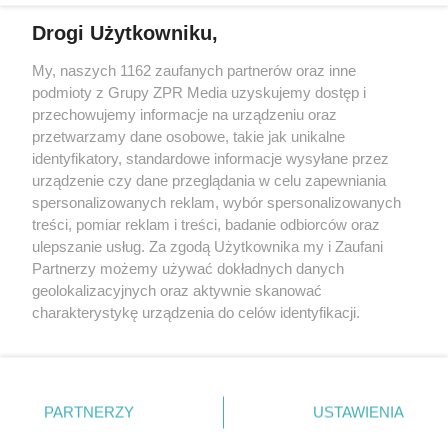
Drogi Użytkowniku,
My, naszych 1162 zaufanych partnerów oraz inne
Żaden utwór zamieszczony w serwisie nie może być powielany i
podmioty z Grupy ZPR Media uzyskujemy dostęp i
rozpowszechniany lub dalej rozpowszechniany w jakikolwiek sposób (w
przechowujemy informacje na urządzeniu oraz
tym także elektroniczny lub mechaniczny) na jakimkolwiek polu
eksploatacji w jakiejkolwiek formie, włącznie z umieszczaniem w
przetwarzamy dane osobowe, takie jak unikalne
Internecie bez pisemnej zgody właściciela praw. Jakiekolwiek użycie lub
identyfikatory, standardowe informacje wysyłane przez
wykorzystanie utworów w całości lub w części z naruszeniem prawa,
tzn. bez właściwej zgody, jest zabronione pod groźbą kary i może być
urządzenie czy dane przeglądania w celu zapewniania
ścigane prawnie.
spersonalizowanych reklam, wybór spersonalizowanych
treści, pomiar reklam i treści, badanie odbiorców oraz
ulepszanie usług. Za zgodą Użytkownika my i Zaufani
Partnerzy możemy używać dokładnych danych
geolokalizacyjnych oraz aktywnie skanować
charakterystykę urządzenia do celów identyfikacji.
Ponieważ cenimy Twoją prywatność, prosimy o zgodę na
O nas
korzystanie z tych technologii poprzez kliknięcie
Informacje prawne
„Akceptuję”. Zgoda jest dobrowolna i zawsze możesz ją
zmienić/wycofać klikając przycisk ustawień prywatności
PARTNERZY
USTAWIENIA
Nasze serwisy
znajdujący się w lewym dolnym rogu strony
. Niektóre
rodzaje przetwarzania danych nie wymagają zgody