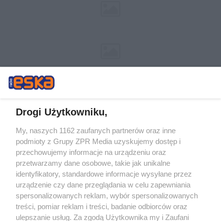
Drogi Użytkowniku,
My, naszych 1162 zaufanych partnerów oraz inne
Żaden utwór zamieszczony w serwisie nie może być powielany i
podmioty z Grupy ZPR Media uzyskujemy dostęp i
rozpowszechniany lub dalej rozpowszechniany w jakikolwiek sposób (w
tym także elektroniczny lub mechaniczny) na jakimkolwiek polu
przechowujemy informacje na urządzeniu oraz
eksploatacji w jakiejkolwiek formie, włącznie z umieszczaniem w
przetwarzamy dane osobowe, takie jak unikalne
Internecie bez pisemnej zgody właściciela praw. Jakiekolwiek użycie lub
identyfikatory, standardowe informacje wysyłane przez
wykorzystanie utworów w całości lub w części z naruszeniem prawa,
tzn. bez właściwej zgody, jest zabronione pod groźbą kary i może być
urządzenie czy dane przeglądania w celu zapewniania
ścigane prawnie.
spersonalizowanych reklam, wybór spersonalizowanych
treści, pomiar reklam i treści, badanie odbiorców oraz
ulepszanie usług. Za zgodą Użytkownika my i Zaufani