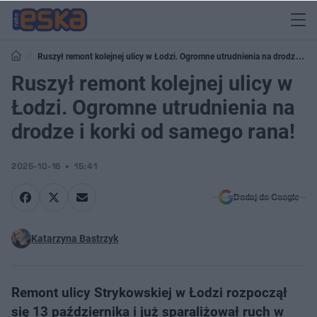
Ruszył remont kolejnej ulicy w Łodzi. Ogromne utrudnienia na drodze i
korki od samego rana!
Ruszył remont kolejnej ulicy w
Łodzi. Ogromne utrudnienia na
drodze i korki od samego rana!
2025-10-16
15:41
Dodaj do Google
Katarzyna Bastrzyk
Remont ulicy Strykowskiej w Łodzi rozpoczął
się 13 października i już sparaliżował ruch w