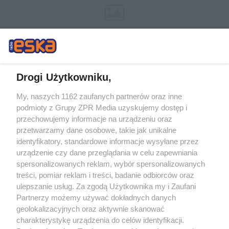
Drogi Użytkowniku,
My, naszych 1162 zaufanych partnerów oraz inne
Żaden utwór zamieszczony w serwisie nie może być powielany i
podmioty z Grupy ZPR Media uzyskujemy dostęp i
rozpowszechniany lub dalej rozpowszechniany w jakikolwiek sposób (w
tym także elektroniczny lub mechaniczny) na jakimkolwiek polu
przechowujemy informacje na urządzeniu oraz
eksploatacji w jakiejkolwiek formie, włącznie z umieszczaniem w Internecie
przetwarzamy dane osobowe, takie jak unikalne
bez pisemnej zgody właściciela praw. Jakiekolwiek użycie lub
wykorzystanie utworów w całości lub w części z naruszeniem prawa, tzn.
identyfikatory, standardowe informacje wysyłane przez
bez właściwej zgody, jest zabronione pod groźbą kary i może być ścigane
urządzenie czy dane przeglądania w celu zapewniania
prawnie.
spersonalizowanych reklam, wybór spersonalizowanych
treści, pomiar reklam i treści, badanie odbiorców oraz
ulepszanie usług. Za zgodą Użytkownika my i Zaufani
Partnerzy możemy używać dokładnych danych
geolokalizacyjnych oraz aktywnie skanować
charakterystykę urządzenia do celów identyfikacji.