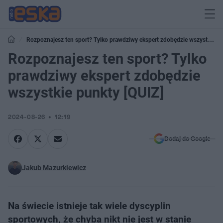
Rozpoznajesz ten sport? Tylko prawdziwy ekspert zdobędzie wszystkie
punkty [QUIZ]
Rozpoznajesz ten sport? Tylko
prawdziwy ekspert zdobędzie
wszystkie punkty [QUIZ]
2024-08-26
12:19
Dodaj do Google
Jakub Mazurkiewicz
Na świecie istnieje tak wiele dyscyplin
sportowych, że chyba nikt nie jest w stanie