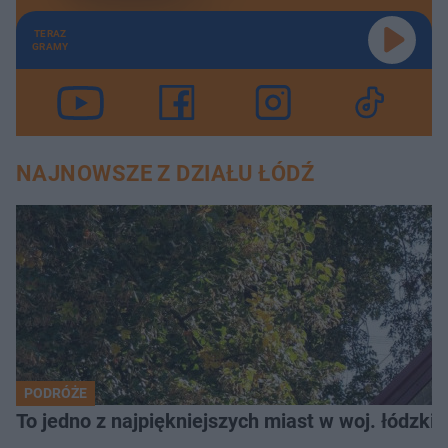
TERAZ
GRAMY
NAJNOWSZE Z DZIAŁU ŁÓDŹ
PODRÓŻE
To jedno z najpiękniejszych miast w woj. łódzk