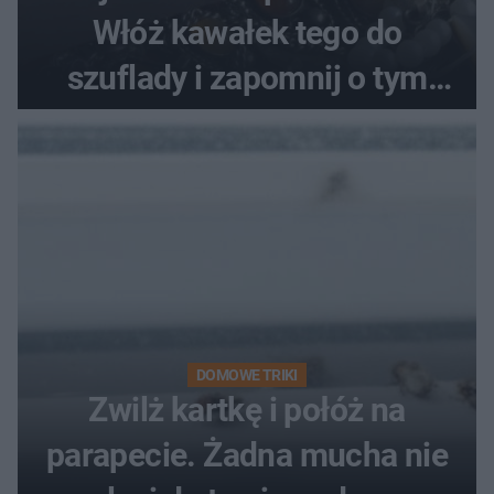
Włóż kawałek tego do
szuflady i zapomnij o tym
problemie. Sposób na
pociemniałą biżuterię
DOMOWE TRIKI
Zwilż kartkę i połóż na
parapecie. Żadna mucha nie