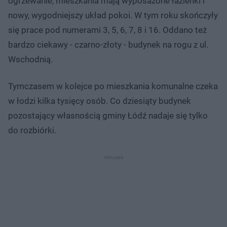
ogrzewanie, mieszkania mają wyposażone łazienki i
nowy, wygodniejszy układ pokoi. W tym roku skończyły
się prace pod numerami 3, 5, 6, 7, 8 i 16. Oddano też
bardzo ciekawy - czarno-złoty - budynek na rogu z ul.
Wschodnią.
Tymczasem w kolejce po mieszkania komunalne czeka
w łodzi kilka tysięcy osób. Co dziesiąty budynek
pozostający własnością gminy Łódź nadaje się tylko
do rozbiórki.