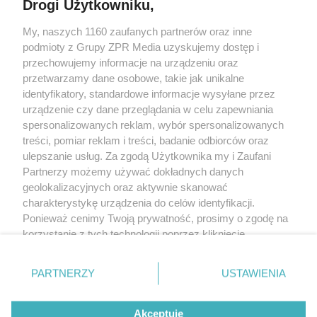
Drogi Użytkowniku,
My, naszych 1160 zaufanych partnerów oraz inne
Żaden utwór zamieszczony w serwisie nie może być powielany i
podmioty z Grupy ZPR Media uzyskujemy dostęp i
rozpowszechniany lub dalej rozpowszechniany w jakikolwiek sposób (w
tym także elektroniczny lub mechaniczny) na jakimkolwiek polu
przechowujemy informacje na urządzeniu oraz
eksploatacji w jakiejkolwiek formie, włącznie z umieszczaniem w Internecie
przetwarzamy dane osobowe, takie jak unikalne
bez pisemnej zgody właściciela praw. Jakiekolwiek użycie lub
wykorzystanie utworów w całości lub w części z naruszeniem prawa, tzn.
identyfikatory, standardowe informacje wysyłane przez
bez właściwej zgody, jest zabronione pod groźbą kary i może być ścigane
urządzenie czy dane przeglądania w celu zapewniania
prawnie.
spersonalizowanych reklam, wybór spersonalizowanych
treści, pomiar reklam i treści, badanie odbiorców oraz
ulepszanie usług. Za zgodą Użytkownika my i Zaufani
Partnerzy możemy używać dokładnych danych
geolokalizacyjnych oraz aktywnie skanować
charakterystykę urządzenia do celów identyfikacji.
O nas
Ponieważ cenimy Twoją prywatność, prosimy o zgodę na
korzystanie z tych technologii poprzez kliknięcie
Informacje prawne
„Akceptuję”. Zgoda jest dobrowolna i zawsze możesz ją
zmienić/wycofać klikając przycisk ustawień prywatności
Nasze serwisy
PARTNERZY
USTAWIENIA
znajdujący się w lewym dolnym rogu strony
. Niektóre
rodzaje przetwarzania danych nie wymagają zgody
© 2026 Grupa ZPR Media
Akceptuję
użytkownika, ale masz prawo sprzeciwić się takiemu